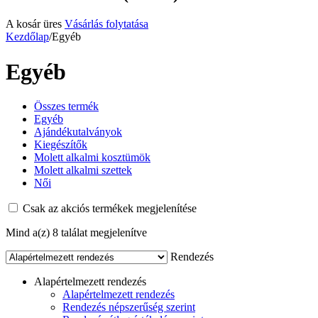
A kosár üres
Vásárlás folytatása
Kezdőlap
/
Egyéb
Egyéb
Összes termék
Egyéb
Ajándékutalványok
Kiegészítők
Molett alkalmi kosztümök
Molett alkalmi szettek
Női
Csak az akciós termékek megjelenítése
Mind a(z) 8 találat megjelenítve
Rendezés
Alapértelmezett rendezés
Alapértelmezett rendezés
Rendezés népszerűség szerint