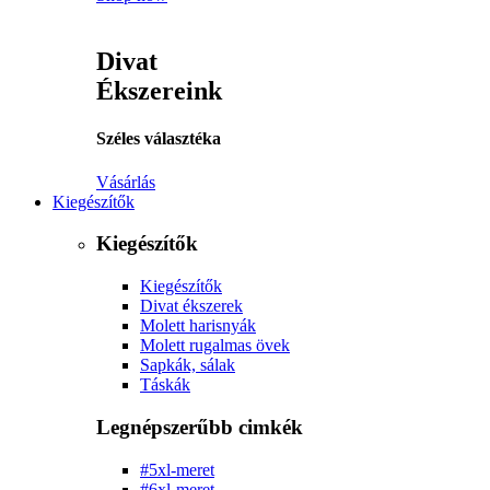
Divat
Ékszereink
Széles választéka
Vásárlás
Kiegészítők
Kiegészítők
Kiegészítők
Divat ékszerek
Molett harisnyák
Molett rugalmas övek
Sapkák, sálak
Táskák
Legnépszerűbb cimkék
#5xl-meret
#6xl-meret