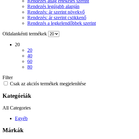
Rendezés átlag értékelés szerint
Rendezés legújabb alapján
Rendezés: ár szerint növekvő
Rendezés: ár szerint csökkenő
Rendezés a legkelendőbbek szerint
Oldalankénti termékek
20
20
40
60
80
Filter
Csak az akciós termékek megjelenítése
Kategóriák
All Categories
Egyéb
Márkák