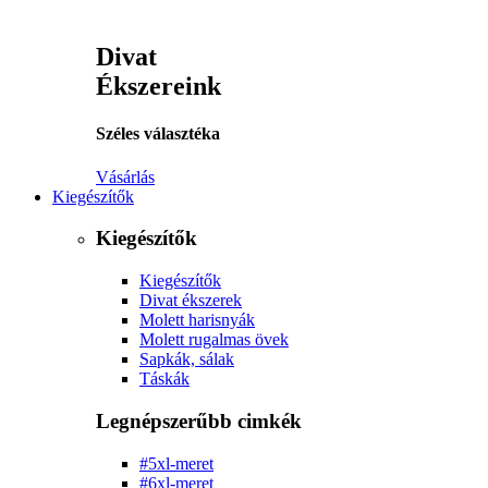
Divat
Ékszereink
Széles választéka
Vásárlás
Kiegészítők
Kiegészítők
Kiegészítők
Divat ékszerek
Molett harisnyák
Molett rugalmas övek
Sapkák, sálak
Táskák
Legnépszerűbb cimkék
#5xl-meret
#6xl-meret