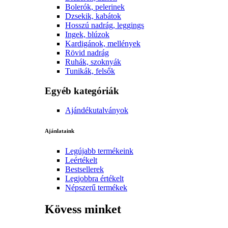
Bolerók, pelerinek
Dzsekik, kabátok
Hosszú nadrág, leggings
Ingek, blúzok
Kardigánok, mellények
Rövid nadrág
Ruhák, szoknyák
Tunikák, felsők
Egyéb kategóriák
Ajándékutalványok
Ajánlataink
Legújabb termékeink
Leértékelt
Bestsellerek
Legjobbra értékelt
Népszerű termékek
Kövess minket