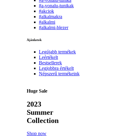
#a-vonalu-tunika
#a-vonalu-tunikak
#akciok
#alkalmakra
#alkalmi
#alkalmi-blezer
Ajánlatok
Legújabb termékek
Leértékelt
Bestsellerek
Legjobbra értékelt
Népszerű termékeink
Huge Sale
2023
Summer
Collection
Shop now