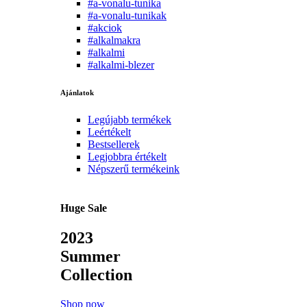
#a-vonalu-tunika
#a-vonalu-tunikak
#akciok
#alkalmakra
#alkalmi
#alkalmi-blezer
Ajánlatok
Legújabb termékek
Leértékelt
Bestsellerek
Legjobbra értékelt
Népszerű termékeink
Huge Sale
2023
Summer
Collection
Shop now