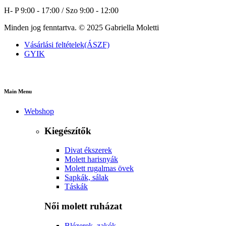
H- P 9:00 - 17:00 / Szo 9:00 - 12:00
Minden jog fenntartva. © 2025 Gabriella Moletti
Vásárlási feltételek(ÁSZF)
GYIK
Main Menu
Webshop
Kiegészítők
Divat ékszerek
Molett harisnyák
Molett rugalmas övek
Sapkák, sálak
Táskák
Női molett ruházat
Blézerek, zakók