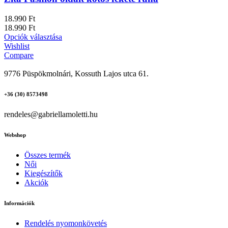
18.990
Ft
18.990
Ft
Opciók választása
Wishlist
Compare
9776 Püspökmolnári, Kossuth Lajos utca 61.
+36 (30) 8573498
rendeles@gabriellamoletti.hu
Webshop
Összes termék
Női
Kiegészítők
Akciók
Információk
Rendelés nyomonkövetés