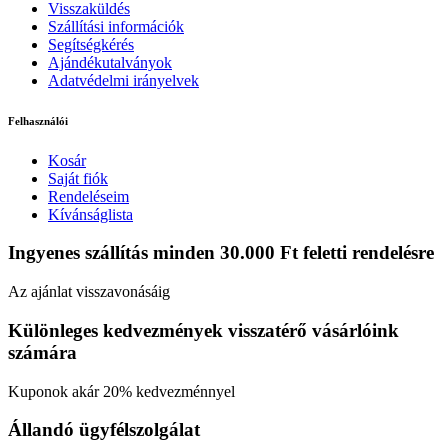
Visszaküldés
Szállítási információk
Segítségkérés
Ajándékutalványok
Adatvédelmi irányelvek
Felhasználói
Kosár
Saját fiók
Rendeléseim
Kívánságlista
Ingyenes szállítás minden 30.000 Ft feletti rendelésre
Az ajánlat visszavonásáig
Különleges kedvezmények visszatérő vásárlóink
számára
Kuponok akár 20% kedvezménnyel
Állandó ügyfélszolgálat