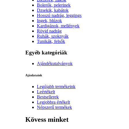
Bolerók, pelerinek
Dzsekik, kabátok
Hosszú nadrág, leggings
Ingek, blúzok
Kardigánok, mellények
Rövid nadrág
Ruhák, szoknyák
Tunikák, felsők
Egyéb kategóriák
Ajándékutalványok
Ajánlataink
Legújabb termékeink
Leértékelt
Bestsellerek
Legjobbra értékelt
Népszerű termékek
Kövess minket