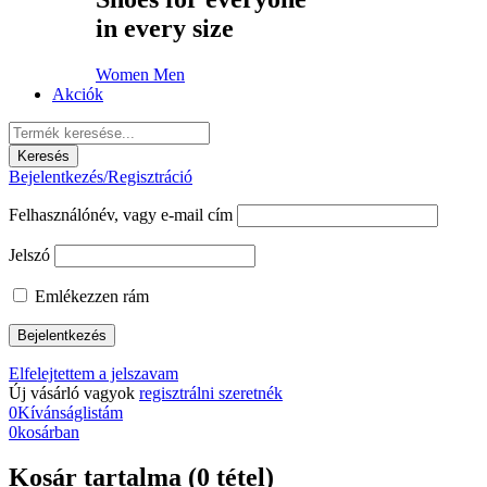
in every size
Women
Men
Akciók
Bejelentkezés/Regisztráció
Felhasználónév, vagy e-mail cím
Jelszó
Emlékezzen rám
Elfelejtettem a jelszavam
Új vásárló vagyok
regisztrálni szeretnék
0
Kívánságlistám
0
kosárban
Kosár tartalma (0 tétel)