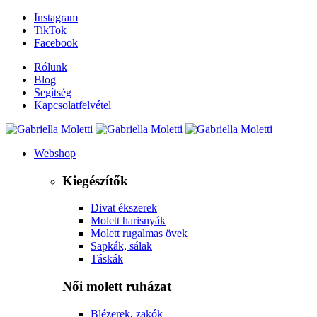
Instagram
TikTok
Facebook
Rólunk
Blog
Segítség
Kapcsolatfelvétel
Webshop
Kiegészítők
Divat ékszerek
Molett harisnyák
Molett rugalmas övek
Sapkák, sálak
Táskák
Női molett ruházat
Blézerek, zakók