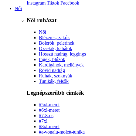
Instagram
Tiktok
Facebook
Női
Női ruházat
Női
Blézerek, zakók
Bolerók, pelerinek
Dzsekik, kabátok
Hosszú nadrág, leggings
Ingek, blúzok
Kardigánok, mellények
Rövid nadrág
Ruhák, szoknyák
Tunikák, felsők
Legnépszerűbb cimkék
#5xl-meret
#6xl-meret
#7-8-os
#7xl
#8xl-meret
#a-vonalu-molett-tunika