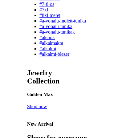
#7-8-os
#7xl
#8xl-meret
#a-vonalu-molett-tunika
#a-vonalu-tunika
#a-vonalu-tunikak
#akciok
#alkalmakra
#alkalmi
#alkalmi-blezer
Jewelry
Collection
Golden Max
Shop now
New Arrival
Shoes for everyone