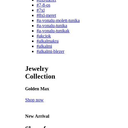
#7-8-os
#7xl
#8xl-meret
#a-vonalu-molett-tunika
#a-vonalu-tunika
#a-vonalu-tunikak
#akciok
#alkalmakra
#alkalmi
#alkalmi-blezer
Jewelry
Collection
Golden Max
Shop now
New Arrival