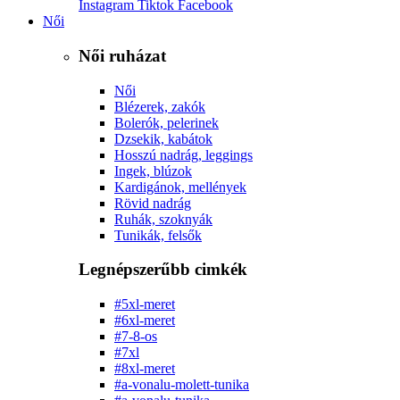
Instagram
Tiktok
Facebook
Női
Női ruházat
Női
Blézerek, zakók
Bolerók, pelerinek
Dzsekik, kabátok
Hosszú nadrág, leggings
Ingek, blúzok
Kardigánok, mellények
Rövid nadrág
Ruhák, szoknyák
Tunikák, felsők
Legnépszerűbb cimkék
#5xl-meret
#6xl-meret
#7-8-os
#7xl
#8xl-meret
#a-vonalu-molett-tunika