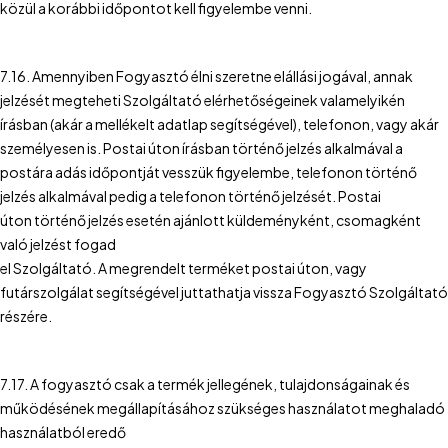
közül a korábbi időpontot kell figyelembe venni.
7.16. Amennyiben Fogyasztó élni szeretne elállási jogával, annak
jelzését megteheti Szolgáltató elérhetőségeinek valamelyikén
írásban (akár a mellékelt adatlap segítségével), telefonon, vagy akár
személyesen is. Postai úton írásban történő jelzés alkalmával a
postára adás időpontját vesszük figyelembe, telefonon történő
jelzés alkalmával pedig a telefonon történő jelzését. Postai
úton történő jelzés esetén ajánlott küldeményként, csomagként
való jelzést fogad
el Szolgáltató. A megrendelt terméket postai úton, vagy
futárszolgálat segítségével juttathatja vissza Fogyasztó Szolgáltató
részére.
7.17. A fogyasztó csak a termék jellegének, tulajdonságainak és
működésének megállapításához szükséges használatot meghaladó
használatból eredő