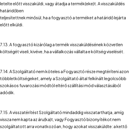
letelte előtt visszaküldi, vagy átadja a termék(eke)t. A visszaküldés
határidőben
teljesítettnek minősül, ha a fogyasztó a terméket a határidő lejárta
előtt elküldi.
7.13. A fogyasztó kizárólag a termék visszaküldésének közvetlen
költségét viseli, kivéve, ha a vállalkozás vállalta e költség viselését.
7.14. A Szolgáltató nem köteles a Fogyasztó része megtéríteni azon
többletköltségeket, amely a Szolgáltató által felkínált legolcsóbb
szokásos fuvarozási módtól eltérő szállítási mód választásából
adódik.
7.15. A visszatérítést Szolgáltató mindaddig visszatarthatja, amíg
vissza nem kapta az áru(ka)t, vagy Fogyasztó bizonyítékot nem
szolgáltatott arra vonatkozóan, hogy azokat visszaküldte: a kettő