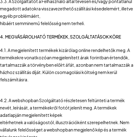
3.3. A Szolgáltatót a Felhasználó által tévesen és/vagy pontatlanul
megadott adatokra visszavezethető szállítási késedelemért, illetve
egyéb problémáért,
hibáért semminemű felelősség nem terheli.
4. MEGVÁSÁROLHATÓ TERMÉKEK, SZOLGÁLTATÁSOK KÖRE
4.1. A megjelenített termékek kizárólag online rendelhetők meg. A
termékekre vonatkozóan megjelenített árak forintban értendők,
tartalmazzák a törvényben előírt áfát, azonban nem tartalmazzák a
házhoz szállítás díját. Külön csomagolási költség nem kerül
felszámításra.
4.2. A webshopban Szolgáltató részletesen feltünteti a termék
nevét, leírását, a termékekről fotót jelenít meg. A termékek
adatlapján megjelenített képek
eltérhetnek a valóságostól, illusztrációként szerepelhetnek. Nem
vállalunk felelősséget a webshopban megjelenő kép és a termék