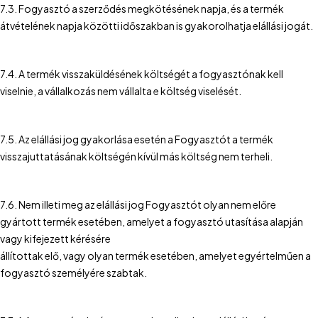
7.3. Fogyasztó a szerződés megkötésének napja, és a termék
átvételének napja közötti időszakban is gyakorolhatja elállási jogát.
7.4. A termék visszaküldésének költségét a fogyasztónak kell
viselnie, a vállalkozás nem vállalta e költség viselését.
7.5. Az elállási jog gyakorlása esetén a Fogyasztót a termék
visszajuttatásának költségén kívül más költség nem terheli.
7.6. Nem illeti meg az elállási jog Fogyasztót olyan nem előre
gyártott termék esetében, amelyet a fogyasztó utasítása alapján
vagy kifejezett kérésére
állítottak elő, vagy olyan termék esetében, amelyet egyértelműen a
fogyasztó személyére szabtak.