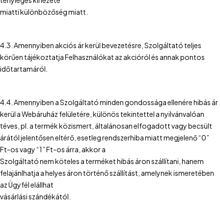
tényleges kinézete
miatti különbözőség miatt.
4.3. Amennyiben akciós ár kerül bevezetésre, Szolgáltató teljes
körűen tájékoztatja Felhasználókat az akcióról és annak pontos
időtartamáról.
4.4. Amennyiben a Szolgáltató minden gondossága ellenére hibás ár
kerül a Webáruház felületére, különös tekintettel a nyilvánvalóan
téves, pl. a termék közismert, általánosan elfogadott vagy becsült
árától jelentősen eltérő, esetleg rendszerhiba miatt megjelenő “0”
Ft-os vagy “1” Ft-os árra, akkor a
Szolgáltató nem köteles a terméket hibás áron szállítani, hanem
felajánlhatja a helyes áron történő szállítást, amelynek ismeretében
az Ügyfél elállhat
vásárlási szándékától.