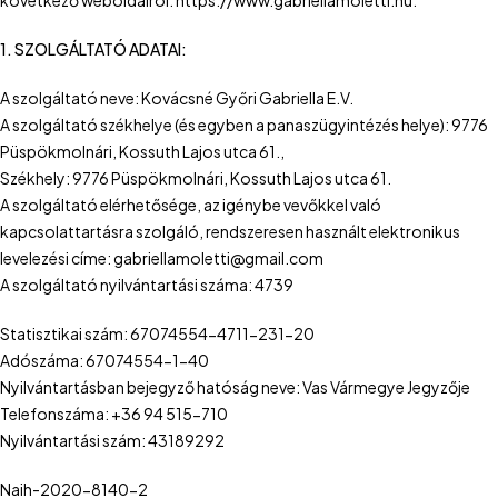
következő weboldalról: https://www.gabriellamoletti.hu.
1. SZOLGÁLTATÓ ADATAI:
A szolgáltató neve: Kovácsné Győri Gabriella E.V.
A szolgáltató székhelye (és egyben a panaszügyintézés helye): 9776
Püspökmolnári, Kossuth Lajos utca 61.,
Székhely: 9776 Püspökmolnári, Kossuth Lajos utca 61.
A szolgáltató elérhetősége, az igénybe vevőkkel való
kapcsolattartásra szolgáló, rendszeresen használt elektronikus
levelezési címe: gabriellamoletti@gmail.com
A szolgáltató nyilvántartási száma: 4739
Statisztikai szám: 67074554-4711-231-20
Adószáma: 67074554-1-40
Nyilvántartásban bejegyző hatóság neve: Vas Vármegye Jegyzője
Telefonszáma: +36 94 515-710
Nyilvántartási szám: 43189292
Naih-2020-8140-2