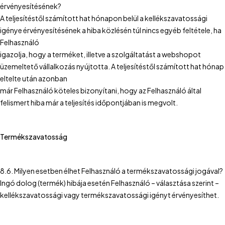
érvényesítésének?
A teljesítéstől számított hat hónapon belül a kellékszavatossági
igénye érvényesítésének a hiba közlésén túl nincs egyéb feltétele, ha
Felhasználó
igazolja, hogy a terméket, illetve a szolgáltatást a webshopot
üzemeltető vállalkozás nyújtotta. A teljesítéstől számított hat hónap
eltelte után azonban
már Felhasználó köteles bizonyítani, hogy az Felhasználó által
felismert hiba már a teljesítés időpontjában is megvolt.
Termékszavatosság
8.6. Milyen esetben élhet Felhasználó a termékszavatossági jogával?
Ingó dolog (termék) hibája esetén Felhasználó – választása szerint –
kellékszavatossági vagy termékszavatossági igényt érvényesíthet.