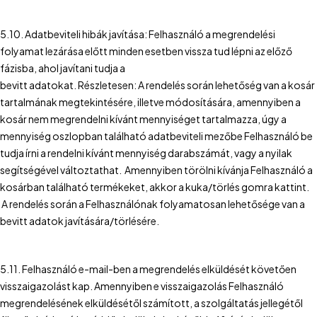
5.10. Adatbeviteli hibák javítása: Felhasználó a megrendelési
folyamat lezárása előtt minden esetben vissza tud lépni az előző
fázisba, ahol javítani tudja a
bevitt adatokat. Részletesen: A rendelés során lehetőség van a kosár
tartalmának megtekintésére, illetve módosítására, amennyiben a
kosár nem megrendelni kívánt mennyiséget tartalmazza, úgy a
mennyiség oszlopban található adatbeviteli mezőbe Felhasználó be
tudja írni a rendelni kívánt mennyiség darabszámát, vagy a nyilak
segítségével változtathat. Amennyiben törölni kívánja Felhasználó a
kosárban található termékeket, akkor a kuka/törlés gomra kattint.
A rendelés során a Felhasználónak folyamatosan lehetősége van a
bevitt adatok javítására/törlésére.
5.11. Felhasználó e-mail-ben a megrendelés elküldését követően
visszaigazolást kap. Amennyiben e visszaigazolás Felhasználó
megrendelésének elküldésétől számított, a szolgáltatás jellegétől