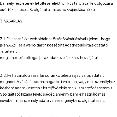
bármely részletének letöltése, elektronikus tárolása, feldolgozása
és értékesítése a Szolgáltató írásos hozzájárulása nélkül.
3. VÁSÁRLÁS
3.1. Felhasználó a weboldalon történő vásárlásával kijelenti, hogy
jelen ÁSZF, és a weboldalon közzétett Adatkezelési tájékoztató
feltételeit
megismerte és elfogadja, az adatkezelésekhez hozzájárul.
3.2. Felhasználó a vásárlás során köteles a saját, valós adatait
megadni. A vásárlás során megadott valótlan, vagy más személyhez
köthető adatok esetén a létrejövő elektronikus szerződés semmis.
Szolgáltató kizárja felelősségét, amennyiben Felhasználó más
nevében, más személy adataival veszi igénybe szolgáltatásait.