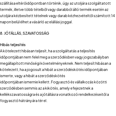
szállítása eltérőidőpontban történik, úgy az utoljára szolgáltatott
termék, illetve több tételből vagy darabból álló termék esetén az
utoljára kézbesített tételnek vagy darab kézhezvételtől számított 14
napon belül élhet a vásárló az elállási joggal.
8. JÓTÁLLÁS, SZAVATOSSÁG
Hibás teljesítés
A kötelezett hibásan teljesít, ha a szolgáltatás a teljesítés
időpontjában nem felel meg a szerződésben vagy jogszabályban
megállapított minőségi követelményeknek. Nem teljesít hibásan a
kötelezett, ha a jogosult a hibát a szerződéskötés időpontjában
ismerte, vagy a hibát a szerződéskötés
időpontjában ismernie kellett. Fogyasztó és vállalkozás közötti
szerződésben semmis az a kikötés, amely efejezetnek a
kellékszavatosságra és a jótállásra vonatkozó rendelkezéseitől a
fogyasztó hátrányára tér el.