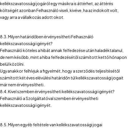
kellékszavatossági jogáról egy másikra is áttérhet, az áttérés
költségét azonban Felhasználó viseli, kivéve, ha az indokolt volt,
vagy arra a vállalkozás adott okot.
8.3. Milyen határidőben érvényesítheti Felhasználó
kellékszavatossági igényét?
Felhasználó köteles a hibát annak felfedezése után haladéktalanul,
de nem később, mint a hiba felfedezésétől számított kettő hónapon
belül közölni.
Ugyanakkor felhívjuk a figyelmét, hogy a szerződés teljesítésétől
számított két éves elévülési határidőn túl kellékszavatossági jogait
már nem érvényesítheti.
8.4. Kivel szemben érvényesítheti kellékszavatossági igényét?
Felhasználó a Szolgáltatóval szemben érvényesítheti
kellékszavatossági igényét.
8.5. Milyen egyéb feltétele van kellékszavatossági jogai