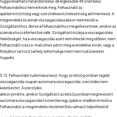
függő elvárható határidőn belül, de legkésőbb 48 órán belül
Felhasználóhoz nem érkezik meg, Felhasználó az
ajánlati kötöttség vagy szerződéses kötelezettség alól mentesül. A
megrendelés és annak visszaigazolása akkor tekintendő a
Szolgáltatóhoz, illetve a Felhasználóhoz megérkezettnek, amikor az
számára hozzáférhetővé válik. Szolgáltató kizárja a visszaigazolási
felelősségét, ha a visszaigazolás azért nem érkezik meg időben, mert
Felhasználó rossz e-mail címet adott meg a rendelése során, vagy a
fiókjához tartozó tárhely telítettsége miatt nem tud üzenetet
fogadni.
5.12. Felhasználó tudomásul veszi, hogy az előző pontban taglalt
visszaigazolás csupán automata visszaigazolás, szerződés nem
keletkeztet. A szerződés
akkor jön létre, amikor Szolgáltató az előző pontban megnevezett
automata visszaigazolást követően egy újabb e-mailben értesíti a
Felhasználót a megrendelés részleteiről és várható teljesítéséről.