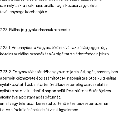
személyt, aki a szakmája, önálló foglalkozása vagy üzleti
tevékenysége körében jár e.
7.23. Elállási jog gyakorlásának a menete:
7.23.1. Amennyiben a Fogyasztó élni kíván az elállási joggal, úgy
köteles az elállási szándékát a Szolgáltató elérhetőségein jelezni.
7.23.2. Fogyasztó határidőben gyakorolja elállási jogát, amennyiben
a termék kézhezvételétől számított 14. nap lejárta előtt elküldi elállási
nyilatkozatát. Írásban történő elállás esetén elég csak az elállási
nyilatkozatot elküldeni 14 napon belül. Postai úton történő jelzés
alkalmával a postára adás dátumát,
email vagy telefaxon keresztül történő értesítés esetén az email
illetve a fax küldésének idejét veszi figyelembe.