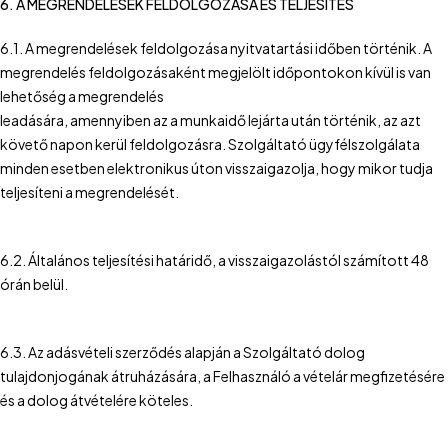
6. A MEGRENDELÉSEK FELDOLGOZÁSA ÉS TELJESÍTÉS
6.1. A megrendelések feldolgozása nyitvatartási időben történik. A
megrendelés feldolgozásaként megjelölt időpontokon kívül is van
lehetőség a megrendelés
leadására, amennyiben az a munkaidő lejárta után történik, az azt
követő napon kerül feldolgozásra. Szolgáltató ügyfélszolgálata
minden esetben elektronikus úton visszaigazolja, hogy mikor tudja
teljesíteni a megrendelését.
6.2. Általános teljesítési határidő, a visszaigazolástól számított 48
órán belül.
6.3. Az adásvételi szerződés alapján a Szolgáltató dolog
tulajdonjogának átruházására, a Felhasználó a vételár megfizetésére
és a dolog átvételére köteles.