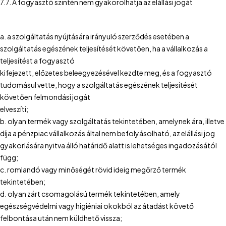
7.7. A fogyasztó szintén nem gyakorolhatja az elállási jogát
a. a szolgáltatás nyújtására irányuló szerződés esetében a
szolgáltatás egészének teljesítését követően, ha a vállalkozás a
teljesítést a fogyasztó
kifejezett, előzetes beleegyezésével kezdte meg, és a fogyasztó
tudomásul vette, hogy a szolgáltatás egészének teljesítését
követően felmondási jogát
elveszíti;
b. olyan termék vagy szolgáltatás tekintetében, amelynek ára, illetve
díja a pénzpiac vállalkozás által nem befolyásolható, az elállási jog
gyakorlására nyitva álló határidő alatt is lehetséges ingadozásától
függ;
c. romlandó vagy minőségét rövid ideig megőrző termék
tekintetében;
d. olyan zárt csomagolású termék tekintetében, amely
egészségvédelmi vagy higiéniai okokból az átadást követő
felbontása után nem küldhető vissza;