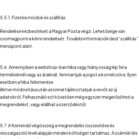
5.5.1. Fizetési módok és szállítás:
Rendelése kézbesítését a Magyar Posta végzi. Lehetősége van
csomagpontra kérni rendelését. További információk lásd “szállítás”
menüpont alatt.
5.6. Amennyiben a webshop-ban hiba vagy hiányosság lép fel a
termékeknél vagy az áraknál, fenntartjuk a jogot a korrekcióra. Ilyen
esetben a hiba felismerése
illetve módosítása után azonnal tájékoztatjuk a vevőt az új
adatokról. Felhasználó ezt követően még egyszer megerősítheti a
megrendelést, vagy elállhat a szerződéstől.
5.7. A fizetendő végösszeg a megrendelés összesítése és
visszaigazoló levél alapján minden költséget tartalmaz. A számlát (és