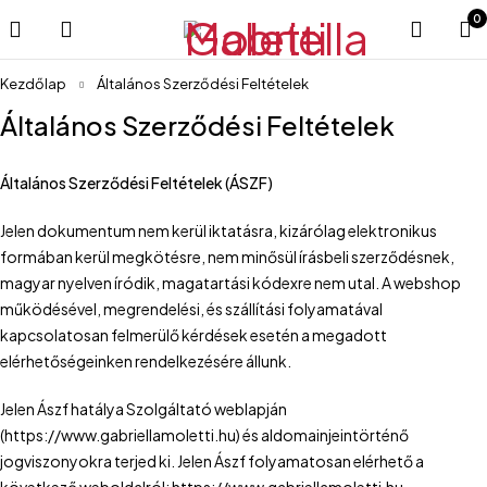
0
Kezdőlap
Általános Szerződési Feltételek
Általános Szerződési Feltételek
Általános Szerződési Feltételek (ÁSZF)
Jelen dokumentum nem kerül iktatásra, kizárólag elektronikus
formában kerül megkötésre, nem minősül írásbeli szerződésnek,
magyar nyelven íródik, magatartási kódexre nem utal. A webshop
működésével, megrendelési, és szállítási folyamatával
kapcsolatosan felmerülő kérdések esetén a megadott
elérhetőségeinken rendelkezésére állunk.
Jelen Ászf hatálya Szolgáltató weblapján
(https://www.gabriellamoletti.hu) és aldomainjeintörténő
jogviszonyokra terjed ki. Jelen Ászf folyamatosan elérhető a