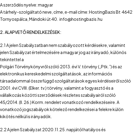
A szerződés nyelve: magyar
A tárhely-szolgáltató neve, címe, e-mail címe: HostingBazis Bt 4642
Tornyospálca, Mándoki út 40. info@hostingbazis.hu
2. ALAPVETŐ RENDELKEZÉSEK:
2.1 A jelen Szabályzatban nem szabályozott kérdésekre, valamint
jelen Szabályzat értelmezésére a magyar jog az irányadó, különös
tekintettel a
Polgári Törvénykönyvről szóló 2013. évi V. törvény („Ptk.”) és az
elektronikus kereskedelmi szolgáltatások, az információs
társadalommal összefüggő szolgáltatások egyes kérdéseiről szóló
2001. évi CVIII. (Elker. tv.) törvény, valamint a fogyasztó és a
vállalkozás közötti szerződések részletes szabályairól szóló
45/2014. (II. 26.) Korm. rendelet vonatkozó rendelkezéseire. A
vonatkozó jogszabályok kötelező rendelkezései a felekre külön
kikötés nélkül is irányadók.
2.2 A jelen Szabályzat 2020.11.25. napjától hatályos és