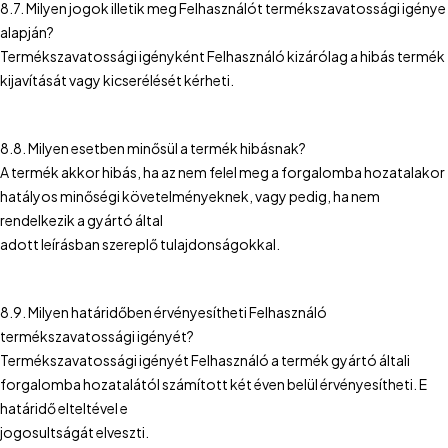
8.7. Milyen jogok illetik meg Felhasználót termékszavatossági igénye
alapján?
Termékszavatossági igényként Felhasználó kizárólag a hibás termék
kijavítását vagy kicserélését kérheti.
8.8. Milyen esetben minősül a termék hibásnak?
A termék akkor hibás, ha az nem felel meg a forgalomba hozatalakor
hatályos minőségi követelményeknek, vagy pedig, ha nem
rendelkezik a gyártó által
adott leírásban szereplő tulajdonságokkal.
8.9. Milyen határidőben érvényesítheti Felhasználó
termékszavatossági igényét?
Termékszavatossági igényét Felhasználó a termék gyártó általi
forgalomba hozatalától számított két éven belül érvényesítheti. E
határidő elteltével e
jogosultságát elveszti.