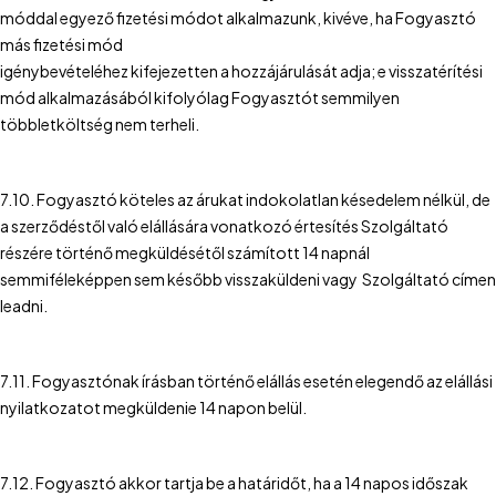
móddal egyező fizetési módot alkalmazunk, kivéve, ha Fogyasztó
más fizetési mód
igénybevételéhez kifejezetten a hozzájárulását adja; e visszatérítési
mód alkalmazásából kifolyólag Fogyasztót semmilyen
többletköltség nem terheli.
7.10. Fogyasztó köteles az árukat indokolatlan késedelem nélkül, de
a szerződéstől való elállására vonatkozó értesítés Szolgáltató
részére történő megküldésétől számított 14 napnál
semmiféleképpen sem később visszaküldeni vagy Szolgáltató címen
leadni.
7.11. Fogyasztónak írásban történő elállás esetén elegendő az elállási
nyilatkozatot megküldenie 14 napon belül.
7.12. Fogyasztó akkor tartja be a határidőt, ha a 14 napos időszak