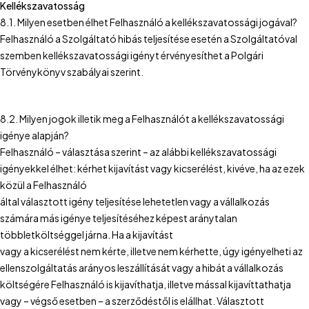
Kellékszavatosság
8.1. Milyen esetben élhet Felhasználó a kellékszavatossági jogával?
Felhasználó a Szolgáltató hibás teljesítése esetén a Szolgáltatóval
szemben kellékszavatossági igényt érvényesíthet a Polgári
Törvénykönyv szabályai szerint.
8.2. Milyen jogok illetik meg a Felhasználót a kellékszavatossági
igénye alapján?
Felhasználó – választása szerint – az alábbi kellékszavatossági
igényekkel élhet: kérhet kijavítást vagy kicserélést, kivéve, ha az ezek
közül a Felhasználó
által választott igény teljesítése lehetetlen vagy a vállalkozás
számára más igénye teljesítéséhez képest aránytalan
többletköltséggel járna. Ha a kijavítást
vagy a kicserélést nem kérte, illetve nem kérhette, úgy igényelheti az
ellenszolgáltatás arányos leszállítását vagy a hibát a vállalkozás
költségére Felhasználó is kijavíthatja, illetve mással kijavíttathatja
vagy – végső esetben – a szerződéstől is elállhat. Választott