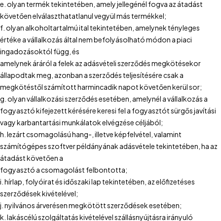
e. olyan termék tekintetében, amely jellegénél fogva az átadást
követően elválaszthatatlanul vegyül más termékkel;
f. olyan alkoholtartalmú ital tekintetében, amelynek tényleges
értéke a vállalkozás által nem befolyásolható módon a piaci
ingadozásoktól függ, és
amelynek áráról a felek az adásvételi szerződés megkötésekor
állapodtak meg, azonban a szerződés teljesítésére csak a
megkötéstől számított harmincadik napot követően kerül sor;
g. olyan vállalkozási szerződés esetében, amelynél a vállalkozás a
fogyasztó kifejezett kérésére keresi fel a fogyasztót sürgős javítási
vagy karbantartási munkálatok elvégzése céljából;
h. lezárt csomagolású hang-, illetve képfelvétel, valamint
számítógépes szoftver példányának adásvétele tekintetében, ha az
átadást követően a
fogyasztó a csomagolást felbontotta;
i. hírlap, folyóirat és időszaki lap tekintetében, az előfizetéses
szerződések kivételével;
j. nyilvános árverésen megkötött szerződések esetében;
k. lakáscélú szolgáltatás kivételével szállásnyújtásra irányuló