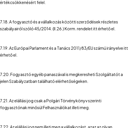
értékcsökkenésért felel.
7.18. A fogyasztó és a vállalkozás közötti szerződések részletes
szabályairól szóló 45/2014. (II.26.) Korm. rendelet itt érhető el.
7.19. Az Európai Parlament és a Tanács 2011/83/EU számú irányelve itt
érhető el.
7.20. Fogyasztó egyéb panaszával is megkeresheti Szolgáltatót a
jelen Szabályzatban található elérhetőségeken.
7.21. Az elállási jog csak a Polgári Törvénykönyv szerinti
fogyasztónak minősül Felhasználókat illeti meg.
7.22. Az elállási jog nem illeti meg a vállalkozást, azaz az olyan