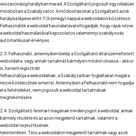
visszavonásig hatályban marad. A Szolgáltató jogosult egyoldalúan
módosítani a Szabályzatot. A módosításokat a Szolgáltató azok
hatályba lépése előtt 11 (tizenegy) nappal a weboldalon közzéteszi.
Felhasználók a weboldal használatával elfogadják, hogy rájuk nézve
a weboldal használatával kapcsolatos valamennyi szabályozás
automatikusan érvényes.
2.3. Felhasználó, amennyiben belép a Szolgáltató által üzemeltetett
weboldalra, vagy annak tartalmát bármilyen módon olvassa – akkor
is, ha nem regisztrált
felhasználója a weboldalnak, a Szabályzatban foglaltakat magára
nézve kötelezőnek ismeri el. Amennyiben a Felhasználó nem fogadja
el a feltételeket, nem jogosult a weboldal tartalmának
megtekintésére.
2.4. Szolgáltató fenntart magának minden jogot a weboldal, annak
bármely részlete és az azon megjelenő tartalmak, valamint a
weboldal terjesztésének
tekintetében. Tilos a weboldalon megjelenő tartalmak vagy azok