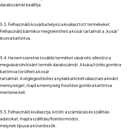
darabszámát beállítja.
5.3. Felhasználó kosárba helyezi a kiválasztott termékeket.
Felhasználó bármikor megtekintheti a kosár tartalmát a „kosár”
ikonra kattintva.
5.4. Ha nem szeretne további terméket vásárolni, ellenőrzi a
megvásárolni kívánt termék darabszámát. A kuka/törlés gombra
kattintva törölheti a kosár
tartalmát. A véglegesítéshez a nyilakkal ki kell választani a kívánt
mennyiséget, majd a mennyiség frissítése gombra kattintva
mentenie kell.
5.5. Felhasználó kiválasztja, kitölti a számlázási és szállítási
adatokat, majd a szállítási/fizetési módot,
melynek típusai a következők: