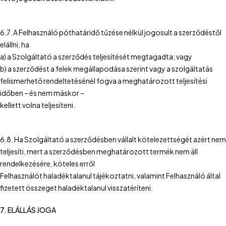
6.7. A Felhasználó póthatáridő tűzése nélkül jogosult a szerződéstől
elállni, ha
a) a Szolgáltató a szerződés teljesítését megtagadta; vagy
b) a szerződést a felek megállapodása szerint vagy a szolgáltatás
felismerhető rendeltetésénél fogva a meghatározott teljesítési
időben – és nem máskor –
kellett volna teljesíteni.
6.8. Ha Szolgáltató a szerződésben vállalt kötelezettségét azért nem
teljesíti, mert a szerződésben meghatározott termék nem áll
rendelkezésére, köteles erről
Felhasználót haladéktalanul tájékoztatni, valamint Felhasználó által
fizetett összeget haladéktalanul visszatéríteni.
7. ELÁLLÁS JOGA