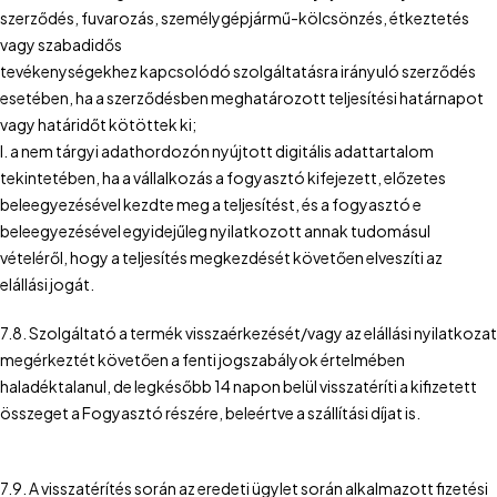
szerződés, fuvarozás, személygépjármű-kölcsönzés, étkeztetés
vagy szabadidős
tevékenységekhez kapcsolódó szolgáltatásra irányuló szerződés
esetében, ha a szerződésben meghatározott teljesítési határnapot
vagy határidőt kötöttek ki;
l. a nem tárgyi adathordozón nyújtott digitális adattartalom
tekintetében, ha a vállalkozás a fogyasztó kifejezett, előzetes
beleegyezésével kezdte meg a teljesítést, és a fogyasztó e
beleegyezésével egyidejűleg nyilatkozott annak tudomásul
vételéről, hogy a teljesítés megkezdését követően elveszíti az
elállási jogát.
7.8. Szolgáltató a termék visszaérkezését/vagy az elállási nyilatkozat
megérkeztét követően a fenti jogszabályok értelmében
haladéktalanul, de legkésőbb 14 napon belül visszatéríti a kifizetett
összeget a Fogyasztó részére, beleértve a szállítási díjat is.
7.9. A visszatérítés során az eredeti ügylet során alkalmazott fizetési