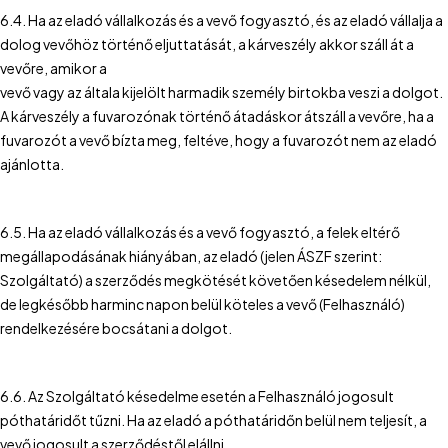
6.4. Ha az eladó vállalkozás és a vevő fogyasztó, és az eladó vállalja a
dolog vevőhöz történő eljuttatását, a kárveszély akkor száll át a
vevőre, amikor a
vevő vagy az általa kijelölt harmadik személy birtokba veszi a dolgot.
A kárveszély a fuvarozónak történő átadáskor átszáll a vevőre, ha a
fuvarozót a vevő bízta meg, feltéve, hogy a fuvarozót nem az eladó
ajánlotta.
6.5. Ha az eladó vállalkozás és a vevő fogyasztó, a felek eltérő
megállapodásának hiányában, az eladó (jelen ÁSZF szerint:
Szolgáltató) a szerződés megkötését követően késedelem nélkül,
de legkésőbb harminc napon belül köteles a vevő (Felhasználó)
rendelkezésére bocsátani a dolgot.
6.6. Az Szolgáltató késedelme esetén a Felhasználó jogosult
póthatáridőt tűzni. Ha az eladó a póthatáridőn belül nem teljesít, a
vevő jogosult a szerződéstől elállni.