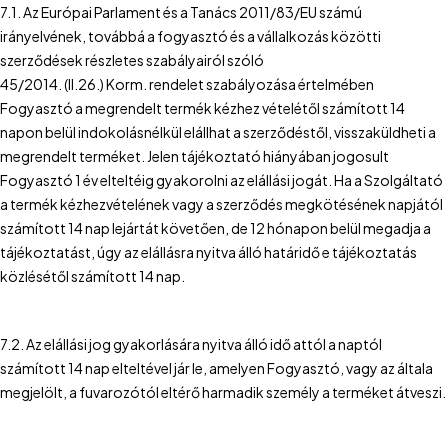
7.1. Az Európai Parlament és a Tanács 2011/83/EU számú
irányelvének, továbbá a fogyasztó és a vállalkozás közötti
szerződések részletes szabályairól szóló
45/2014. (II.26.) Korm. rendelet szabályozása értelmében
Fogyasztó a megrendelt termék kézhez vételétől számított 14
napon belül indokolásnélkül elállhat a szerződéstől, visszaküldheti a
megrendelt terméket. Jelen tájékoztató hiányában jogosult
Fogyasztó 1 év elteltéig gyakorolni az elállási jogát. Ha a Szolgáltató
a termék kézhezvételének vagy a szerződés megkötésének napjától
számított 14 nap lejártát követően, de 12 hónapon belül megadja a
tájékoztatást, úgy az elállásra nyitva álló határidő e tájékoztatás
közlésétől számított 14 nap.
7.2. Az elállási jog gyakorlására nyitva álló idő attól a naptól
számított 14 nap elteltével jár le, amelyen Fogyasztó, vagy az általa
megjelölt, a fuvarozótól eltérő harmadik személy a terméket átveszi.