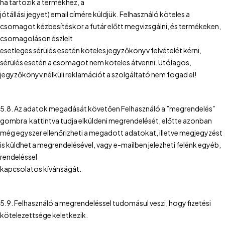
ha tartozik a termékhez, a
jótállási jegyet) email címére küldjük. Felhasználó köteles a
csomagot kézbesítéskor a futár előtt megvizsgálni, és termékeken,
csomagoláson észlelt
esetleges sérülés esetén köteles jegyzőkönyv felvételét kérni,
sérülés esetén a csomagot nem köteles átvenni. Utólagos,
jegyzőkönyv nélküli reklamációt a szolgáltató nem fogad el!
5.8. Az adatok megadását követően Felhasználó a ”megrendelés”
gombra kattintva tudja elküldeni megrendelését, előtte azonban
még egyszer ellenőrizheti a megadott adatokat, illetve megjegyzést
is küldhet a megrendelésével, vagy e-mailben jelezheti felénk egyéb,
rendeléssel
kapcsolatos kívánságát.
5.9. Felhasználó a megrendeléssel tudomásul veszi, hogy fizetési
kötelezettsége keletkezik.