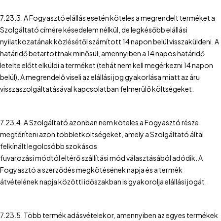
7.23.3. A Fogyasztó elállás esetén köteles a megrendelt terméket a
Szolgáltató címére késedelem nélkül, de legkésőbb elállási
nyilatkozatának közlésétől számított 14 napon belül visszaküldeni. A
határidő betartottnak minősül, amennyiben a 14 napos határidő
letelte előtt elküldi a terméket (tehát nem kell megérkezni 14 napon
belül). A megrendelő viseli az elállási jog gyakorlása miatt az áru
visszaszolgáltatásával kapcsolatban felmerülő költségeket.
7.23.4. A Szolgáltató azonban nem köteles a Fogyasztó része
megtéríteni azon többletköltségeket, amely a Szolgáltató által
felkínált legolcsóbb szokásos
fuvarozási módtól eltérő szállítási mód választásából adódik. A
Fogyasztó a szerződés megkötésének napja és a termék
átvételének napja közötti időszakban is gyakorolja elállási jogát.
7.23.5. Több termék adásvételekor, amennyiben az egyes termékek