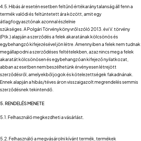
4.5. Hibás ár esetén esetben feltűnő értékaránytalanság áll fenn a
termék valódi és feltüntetett ára között, amit egy
átlagfogyasztónak azonnal észlelnie
szükséges. A Polgári Törvénykönyvről szóló 2013. évi V. törvény
(Ptk.) alapján a szerződés a felek akaratának kölcsönös és
egybehangzó kifejezésével jön létre. Amennyiben a felek nem tudnak
megállapodni a szerződéses feltételekben, azaz nincs meg a felek
akaratát kölcsönösen és egybehangzóan kifejező nyilatkozat,
abban az esetben nem beszélhetünk érvényesen létrejött
szerződésről, amelyekből jogok és kötelezettségek fakadnának.
Ennek alapján a hibás/téves áron visszaigazolt megrendelés semmis
szerződésnek tekintendő.
5. RENDELÉS MENETE
5.1. Felhasználó megkezdheti a vásárlást.
5.2. Felhasználó a megvásárolni kívánt termék, termékek