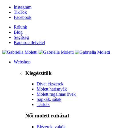
Instagram
TikTok
Facebook
Rólunk
Blog
Segítség
Kapcsolatfelvétel
Webshop
Kiegészítők
Divat ékszerek
Molett harisnyák
Molett rugalmas övek
Sapkák, sálak
Táskák
Női molett ruházat
Blézerek, zakók