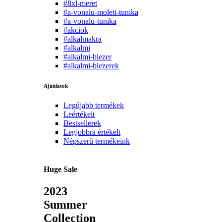
#8xl-meret
#a-vonalu-molett-tunika
#a-vonalu-tunika
#akciok
#alkalmakra
#alkalmi
#alkalmi-blezer
#alkalmi-blezerek
Ajánlatok
Legújabb termékek
Leértékelt
Bestsellerek
Legjobbra értékelt
Népszerű termékeink
Huge Sale
2023
Summer
Collection