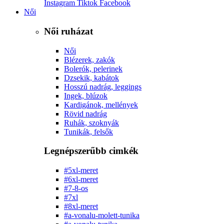
Instagram
Tiktok
Facebook
Női
Női ruházat
Női
Blézerek, zakók
Bolerók, pelerinek
Dzsekik, kabátok
Hosszú nadrág, leggings
Ingek, blúzok
Kardigánok, mellények
Rövid nadrág
Ruhák, szoknyák
Tunikák, felsők
Legnépszerűbb cimkék
#5xl-meret
#6xl-meret
#7-8-os
#7xl
#8xl-meret
#a-vonalu-molett-tunika