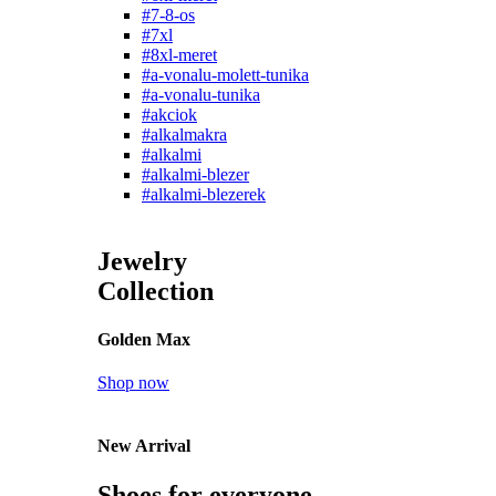
#7-8-os
#7xl
#8xl-meret
#a-vonalu-molett-tunika
#a-vonalu-tunika
#akciok
#alkalmakra
#alkalmi
#alkalmi-blezer
#alkalmi-blezerek
Jewelry
Collection
Golden Max
Shop now
New Arrival
Shoes for everyone