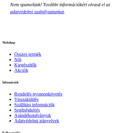
Nem spamelünk! További információkért olvasd el az
adatvédelmi szabályzatunkat
.
Webshop
Összes termék
Női
Kiegészítők
Akciók
Infomációk
Rendelés nyomonkövetés
Visszaküldés
Szállítási információk
Segítségkérés
Ajándékutalványok
Adatvédelmi irányelvek
Felhasználói