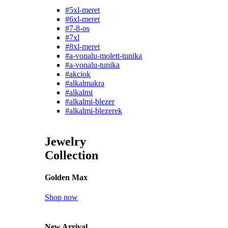
#5xl-meret
#6xl-meret
#7-8-os
#7xl
#8xl-meret
#a-vonalu-molett-tunika
#a-vonalu-tunika
#akciok
#alkalmakra
#alkalmi
#alkalmi-blezer
#alkalmi-blezerek
Jewelry
Collection
Golden Max
Shop now
New Arrival