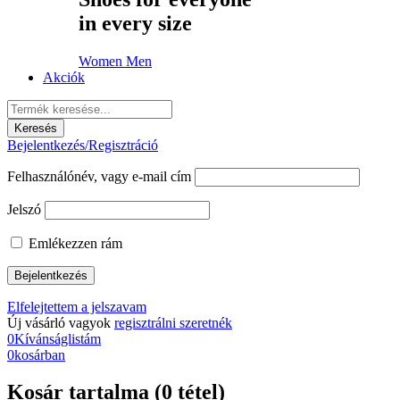
in every size
Women
Men
Akciók
Bejelentkezés/Regisztráció
Felhasználónév, vagy e-mail cím
Jelszó
Emlékezzen rám
Elfelejtettem a jelszavam
Új vásárló vagyok
regisztrálni szeretnék
0
Kívánságlistám
0
kosárban
Kosár tartalma (0 tétel)