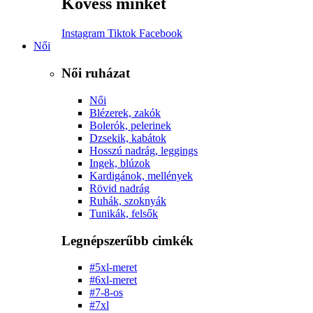
Kövess minket
Instagram
Tiktok
Facebook
Női
Női ruházat
Női
Blézerek, zakók
Bolerók, pelerinek
Dzsekik, kabátok
Hosszú nadrág, leggings
Ingek, blúzok
Kardigánok, mellények
Rövid nadrág
Ruhák, szoknyák
Tunikák, felsők
Legnépszerűbb cimkék
#5xl-meret
#6xl-meret
#7-8-os
#7xl