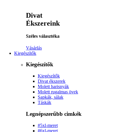
Divat
Ékszereink
Széles választéka
Vásárlás
Kiegészítők
Kiegészítők
Kiegészítők
Divat ékszerek
Molett harisnyák
Molett rugalmas övek
Sapkák, sálak
Táskák
Legnépszerűbb cimkék
#5xl-meret
#6xl-meret