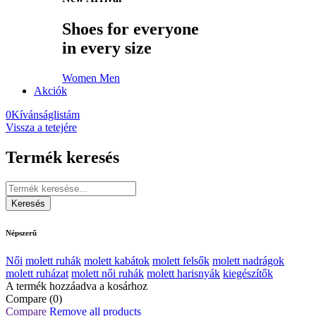
Shoes for everyone
in every size
Women
Men
Akciók
0
Kívánságlistám
Vissza a tetejére
Termék keresés
Népszerű
Női
molett ruhák
molett kabátok
molett felsők
molett nadrágok
molett ruházat
molett női ruhák
molett harisnyák
kiegészítők
A termék hozzáadva a kosárhoz
Compare
(0)
Compare
Remove all products