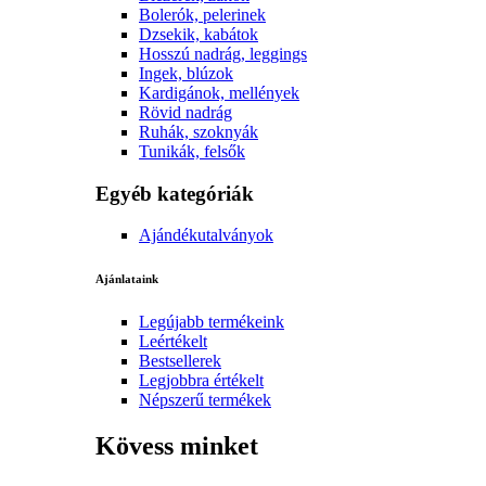
Bolerók, pelerinek
Dzsekik, kabátok
Hosszú nadrág, leggings
Ingek, blúzok
Kardigánok, mellények
Rövid nadrág
Ruhák, szoknyák
Tunikák, felsők
Egyéb kategóriák
Ajándékutalványok
Ajánlataink
Legújabb termékeink
Leértékelt
Bestsellerek
Legjobbra értékelt
Népszerű termékek
Kövess minket