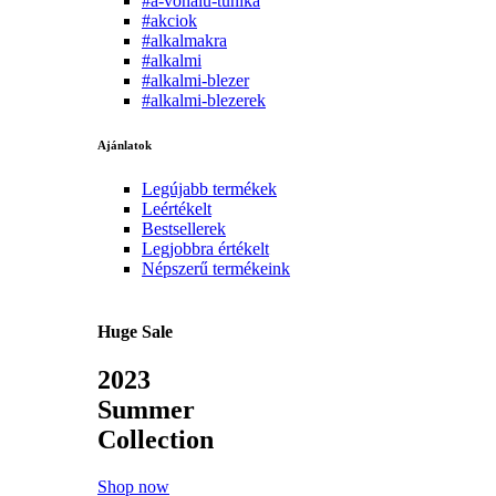
#a-vonalu-tunika
#akciok
#alkalmakra
#alkalmi
#alkalmi-blezer
#alkalmi-blezerek
Ajánlatok
Legújabb termékek
Leértékelt
Bestsellerek
Legjobbra értékelt
Népszerű termékeink
Huge Sale
2023
Summer
Collection
Shop now