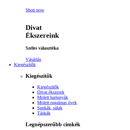
Shop now
Divat
Ékszereink
Széles választéka
Vásárlás
Kiegészítők
Kiegészítők
Kiegészítők
Divat ékszerek
Molett harisnyák
Molett rugalmas övek
Sapkák, sálak
Táskák
Legnépszerűbb cimkék