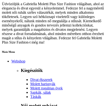
Üdvözöljük a Gabriella Moletti Plus Size Fashion világában, ahol az
elegancia és divat egyesül a kényelemmel. Fedezze fel a nagyméretű
molett női ruhák széles választékát, melyek minden alkalomra
tökéletesek. Legyen szó hétköznapi viseletről vagy különleges
eseményekről, nálunk minden nő megtalálja a stílusát. Kiemelkedő
minőségű anyagok és gondos tervezés jellemzi kollekciónkat,
melyek garantálják a magabiztos és divatos megjelenést. Legyen
részese a divat forradalmának, ahol minden méretben otthon érezheti
magát a stílus és kényelem világában. Fedezze fel Gabriella Moletti
Plus Size Fashion-t még ma!
Main Menu
Webshop
Kiegészítők
Divat ékszerek
Molett harisnyák
Molett rugalmas övek
Sapkák, sálak
Táskák
Női molett ruházat