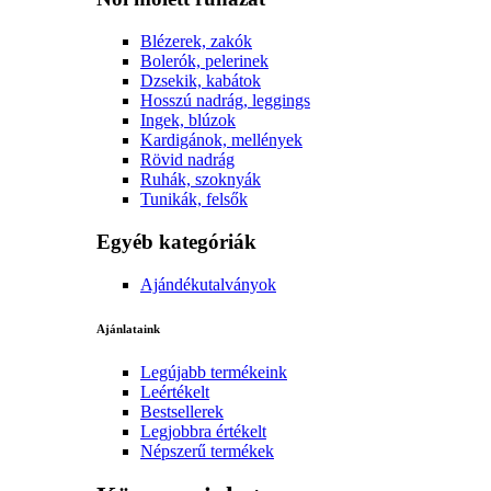
Blézerek, zakók
Bolerók, pelerinek
Dzsekik, kabátok
Hosszú nadrág, leggings
Ingek, blúzok
Kardigánok, mellények
Rövid nadrág
Ruhák, szoknyák
Tunikák, felsők
Egyéb kategóriák
Ajándékutalványok
Ajánlataink
Legújabb termékeink
Leértékelt
Bestsellerek
Legjobbra értékelt
Népszerű termékek