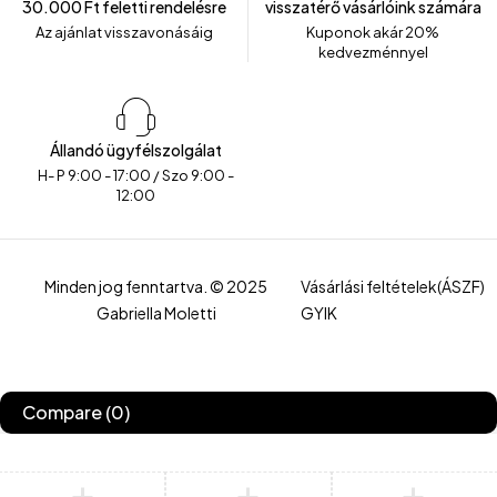
30.000 Ft feletti rendelésre
visszatérő vásárlóink számára
Az ajánlat visszavonásáig
Kuponok akár 20%
kedvezménnyel
Állandó ügyfélszolgálat
H- P 9:00 - 17:00 / Szo 9:00 -
12:00
Minden jog fenntartva. © 2025
Vásárlási feltételek(ÁSZF)
Gabriella Moletti
GYIK
Compare
(0)