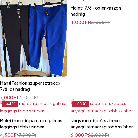
Molett 7/8 - os lenvászon
nadrág
4.000
Ft
13.000
Ft
Manti Fashion szuper sztreccs
7/8-os nadrág
7.000
Ft
12.000
Ft
-44%
-50%
Molett méretű pamut rugalmas
Nagy méretű női sztreccs
leggings több színben
anyagú térnadrág több színben
4.500
Ft
7.990
Ft
6.000
Ft
12.000
Ft