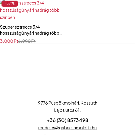
-57%
Szuper sztreccs 3/4
hosszúságú nyári nadrág több
színben
3.000
Ft
6.990
Ft
9776 Püspökmolnári, Kossuth
Lajos utca 61.
+36 (30) 8573498
rendeles@gabriellamoletti.hu