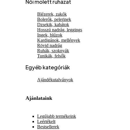
Női molett ruházat
Blézerek, zakók
Bolerók, pelerinek
Dzsekik, kabátok
Hosszú nadrág, leggings
Ingek, blúzok
Kardigánok, mellények
Rövid nadrág
Ruhák, szoknyák
Tunikák, felsők
Egyéb kategóriák
Ajándékutalványok
Ajánlataink
Legújabb termékeink
Leértékelt
Bestsellerek