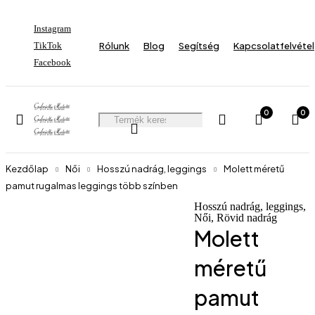
Instagram
TikTok
Rólunk
Blog
Segítség
Kapcsolatfelvétel
Facebook
0
0
Kezdőlap
Női
Hosszú nadrág, leggings
Molett méretű
pamut rugalmas leggings több színben
Hosszú nadrág, leggings
,
Női
,
Rövid nadrág
-44%
Molett
méretű
pamut