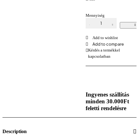
Mennyiség
Molett
méretű
pamut
rugalmas
Add to wishlist
leggings
Add to compare
több
Kérdés a termékkel
színben
kapcsolatban
mennyiség
Ingyenes szállítás
minden 30.000Ft
feletti rendelésre
Description