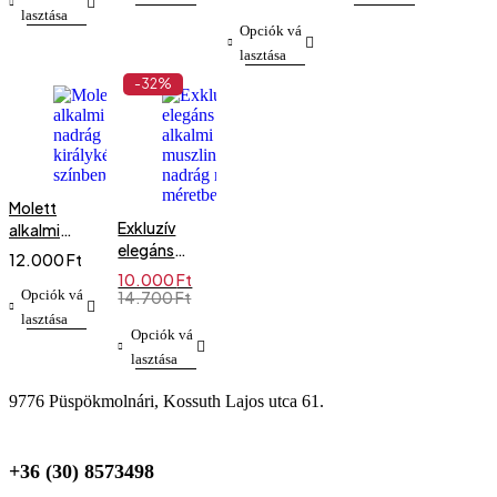
price
price
mintás
lasztása
was:
is:
Opciók vá
20.990 Ft.
10.000 Ft.
lasztása
-32%
Molett
Exkluzív
alkalmi
elegáns
nadrág
12.000
Ft
alkalmi
királykék
10.000
Ft
muszlin
színben
Opciók vá
Original
Current
14.700
Ft
price
price
nadrág
lasztása
was:
is:
Opciók vá
molett
14.700 Ft.
10.000 Ft.
méretben
lasztása
9776 Püspökmolnári, Kossuth Lajos utca 61.
+36 (30) 8573498