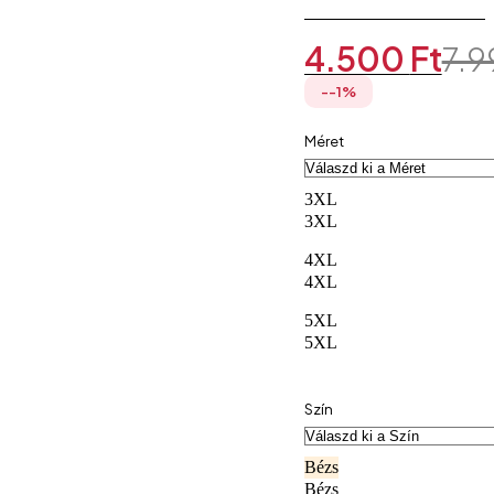
4.500
Ft
7.
Original
Current
price
price
was:
is:
-
-1
%
7.990 Ft.
4.500 Ft.
Méret
3XL
3XL
4XL
4XL
5XL
5XL
Szín
Bézs
Bézs