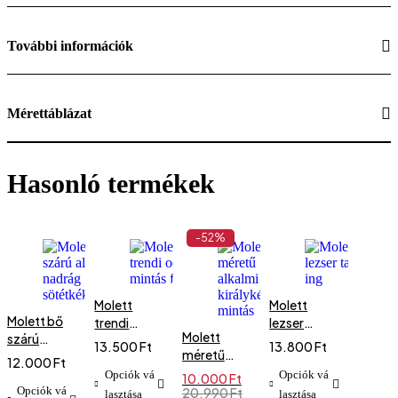
További információk
Mérettáblázat
Hasonló termékek
-52%
Molett
Molett
Molett bő
trendi
lezser
Molett
szárú
ocelot
tavaszi ing
13.500
Ft
13.800
Ft
méretű
alkalmi
mintás
12.000
Ft
alkalmi ruha
nadrág
felső
Opciók vá
Opciók vá
10.000
Ft
királykék-
sötétkék
Opciók vá
Original
Current
20.990
Ft
lasztása
lasztása