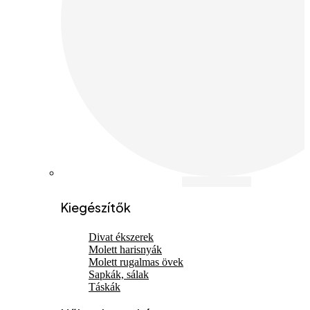
Kiegészítők
Divat ékszerek
Molett harisnyák
Molett rugalmas övek
Sapkák, sálak
Táskák