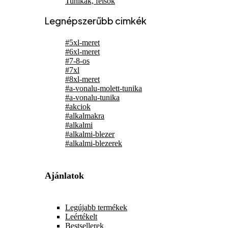
Tunikák, felsők
Legnépszerűbb cimkék
#5xl-meret
#6xl-meret
#7-8-os
#7xl
#8xl-meret
#a-vonalu-molett-tunika
#a-vonalu-tunika
#akciok
#alkalmakra
#alkalmi
#alkalmi-blezer
#alkalmi-blezerek
Ajánlatok
Legújabb termékek
Leértékelt
Bestsellerek