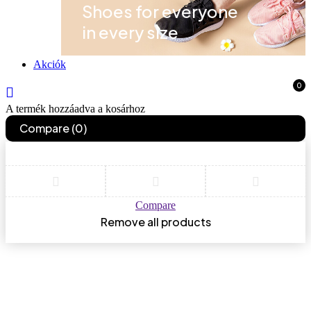
Shoes for everyone
in every size
Akciók
Women
Men
0
A termék hozzáadva a kosárhoz
Compare
(0)
Compare
Remove all products