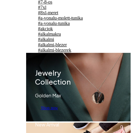
#7-8-os
#7xl
#8xl-meret
#a-vonalu-molett-tunika
#a-vonalu-tunika
#akciok
#alkalmakra
#alkalmi
#alkalmi-blezer
#alkalmi-blezerek
Jewelry
Collection
Golden Max
Shop now
New Arrival