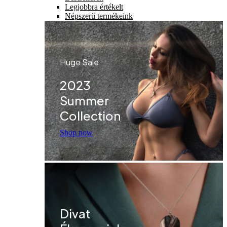
Legjobbra értékelt
Népszerű termékeink
Huge Sale
2023
Summer
Collection
Shop now
Divat