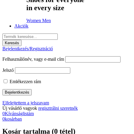
in every size
Women
Men
Akciók
Bejelentkezés/Regisztráció
Felhasználónév, vagy e-mail cím
Jelszó
Emlékezzen rám
Elfelejtettem a jelszavam
Új vásárló vagyok
regisztrálni szeretnék
0
Kívánságlistám
0
kosárban
Kosár tartalma (0 tétel)