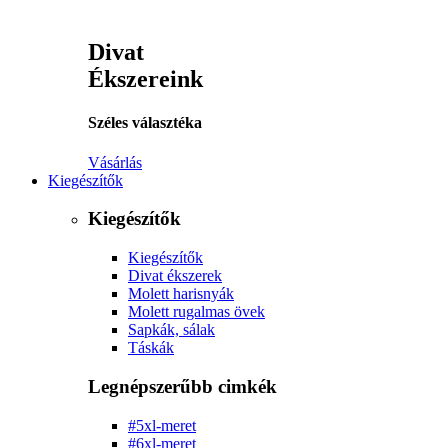
Divat
Ékszereink
Széles választéka
Vásárlás
Kiegészítők
Kiegészítők
Kiegészítők
Divat ékszerek
Molett harisnyák
Molett rugalmas övek
Sapkák, sálak
Táskák
Legnépszerűbb cimkék
#5xl-meret
#6xl-meret