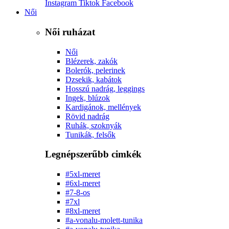
Instagram
Tiktok
Facebook
Női
Női ruházat
Női
Blézerek, zakók
Bolerók, pelerinek
Dzsekik, kabátok
Hosszú nadrág, leggings
Ingek, blúzok
Kardigánok, mellények
Rövid nadrág
Ruhák, szoknyák
Tunikák, felsők
Legnépszerűbb cimkék
#5xl-meret
#6xl-meret
#7-8-os
#7xl
#8xl-meret
#a-vonalu-molett-tunika