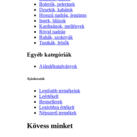
Bolerók, pelerinek
Dzsekik, kabátok
Hosszú nadrág, leggings
Ingek, blúzok
Kardigánok, mellények
Rövid nadrág
Ruhák, szoknyák
Tunikák, felsők
Egyéb kategóriák
Ajándékutalványok
Ajánlataink
Legújabb termékeink
Leértékelt
Bestsellerek
Legjobbra értékelt
Népszerű termékek
Kövess minket