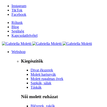
Instagram
TikTok
Facebook
Rólunk
Blog
Segítség
Kapcsolatfelvétel
Webshop
Kiegészítők
Divat ékszerek
Molett harisnyák
Molett rugalmas övek
Sapkák, sálak
Táskák
Női molett ruházat
Blézerek, zakók