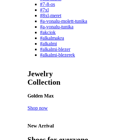
#7-8-os
#7xl
#8xl-meret
#a-vonalu-molett-tunika
#a-vonalu-tunika
#akciok
#alkalmakra
#alkalmi
#alkalmi-blezer
#alkalmi-blezerek
Jewelry
Collection
Golden Max
Shop now
New Arrival
Shoes for everyone