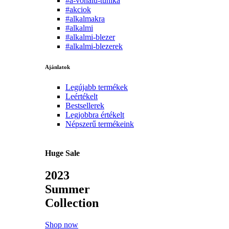
#a-vonalu-tunika
#akciok
#alkalmakra
#alkalmi
#alkalmi-blezer
#alkalmi-blezerek
Ajánlatok
Legújabb termékek
Leértékelt
Bestsellerek
Legjobbra értékelt
Népszerű termékeink
Huge Sale
2023
Summer
Collection
Shop now