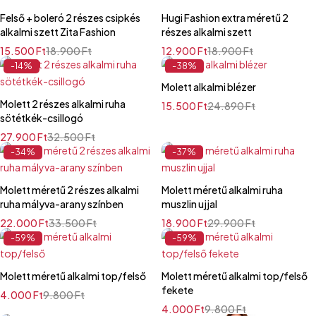
Felső + boleró 2 részes csipkés
Hugi Fashion extra méretű 2
alkalmi szett Zita Fashion
részes alkalmi szett
15.500
Ft
18.900
Ft
12.900
Ft
18.900
Ft
-14%
-38%
Molett alkalmi blézer
Molett 2 részes alkalmi ruha
15.500
Ft
24.890
Ft
sötétkék-csillogó
27.900
Ft
32.500
Ft
-34%
-37%
Molett méretű 2 részes alkalmi
Molett méretű alkalmi ruha
ruha mályva-arany színben
muszlin ujjal
22.000
Ft
33.500
Ft
18.900
Ft
29.900
Ft
-59%
-59%
Molett méretű alkalmi top/felső
Molett méretű alkalmi top/felső
fekete
4.000
Ft
9.800
Ft
4.000
Ft
9.800
Ft