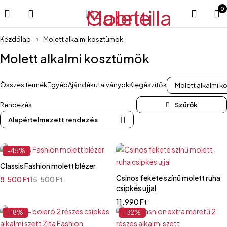
0
Kezdőlap
Molett alkalmi kosztümök
Molett alkalmi kosztümök
Összes termék
Egyéb
Ajándékutalványok
Kiegészítők
Molett alkalmi 
Rendezés
Alapértelmezett rendezés
-45%
Classis Fashion molett blézer
Csinos fekete színű molett ruha
8.500
Ft
15.500
Ft
csipkés ujjal
11.990
Ft
-18%
-32%