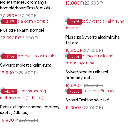
Molett méretű örömanya
15.000
Ft
22.900
Ft
komplé/kosztüm sötétkék-
ekrü csipkés
27.990
Ft
32.990
Ft
-30%
-29%
Plus size alkalmi komplé
Plus size Sylverro alkalmi ruha
22.990
Ft
32.900
Ft
fekete
19.500
Ft
27.500
Ft
-34%
-37%
Sylverro molett alkalmi ruha
Sylverro molett alkalmi,
19.800
Ft
29.800
Ft
örömanya ruha
16.890
Ft
26.890
Ft
-42%
-52%
Szöszi Fashion női zakó
Szöszi elegáns nadrág - mellény
11.000
Ft
23.000
Ft
szett ( 2 db-os)
16.900
Ft
28.900
Ft