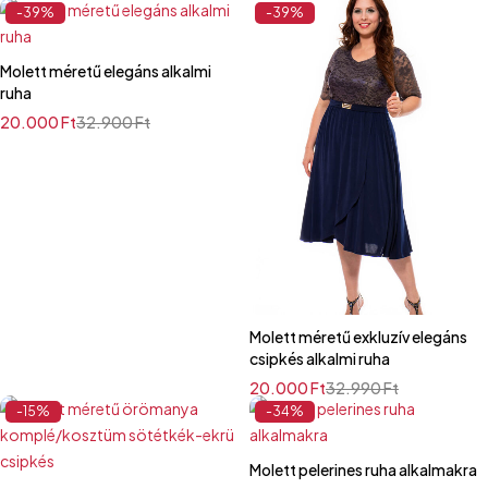
-39%
-39%
Molett méretű elegáns alkalmi
ruha
20.000
Ft
32.900
Ft
Molett méretű exkluzív elegáns
csipkés alkalmi ruha
20.000
Ft
32.990
Ft
-15%
-34%
Molett pelerines ruha alkalmakra