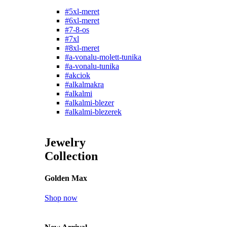
#5xl-meret
#6xl-meret
#7-8-os
#7xl
#8xl-meret
#a-vonalu-molett-tunika
#a-vonalu-tunika
#akciok
#alkalmakra
#alkalmi
#alkalmi-blezer
#alkalmi-blezerek
Jewelry
Collection
Golden Max
Shop now