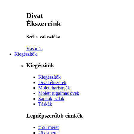
Divat
Ékszereink
Széles választéka
Vásárlás
Kiegészítők
Kiegészítők
Kiegészítők
Divat ékszerek
Molett harisnyák
Molett rugalmas övek
Sapkák, sálak
Táskák
Legnépszerűbb cimkék
#5xl-meret
#6xl-meret