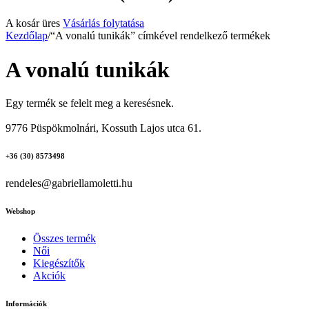
A kosár üres
Vásárlás folytatása
Kezdőlap
/
“A vonalú tunikák” címkével rendelkező termékek
A vonalú tunikák
Egy termék se felelt meg a keresésnek.
9776 Püspökmolnári, Kossuth Lajos utca 61.
+36 (30) 8573498
rendeles@gabriellamoletti.hu
Webshop
Összes termék
Női
Kiegészítők
Akciók
Információk