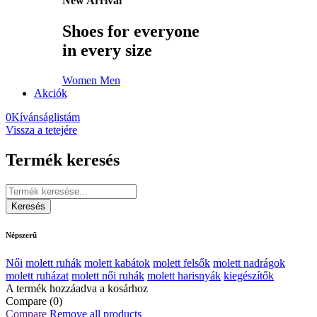
New Arrival
Shoes for everyone
in every size
Women
Men
Akciók
0
Kívánságlistám
Vissza a tetejére
Termék keresés
Népszerű
Női
molett ruhák
molett kabátok
molett felsők
molett nadrágok
molett ruházat
molett női ruhák
molett harisnyák
kiegészítők
A termék hozzáadva a kosárhoz
Compare
(0)
Compare
Remove all products