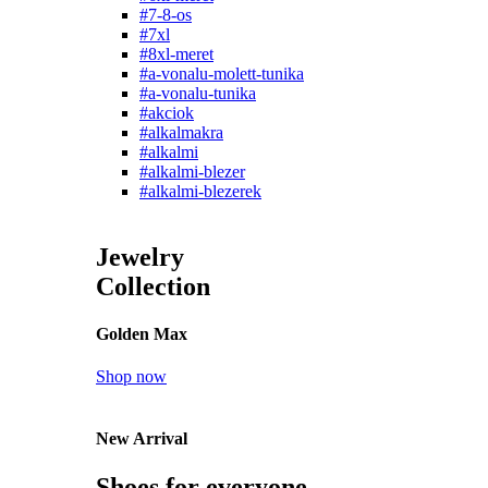
#7-8-os
#7xl
#8xl-meret
#a-vonalu-molett-tunika
#a-vonalu-tunika
#akciok
#alkalmakra
#alkalmi
#alkalmi-blezer
#alkalmi-blezerek
Jewelry
Collection
Golden Max
Shop now
New Arrival
Shoes for everyone