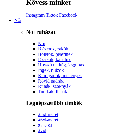
Kövess minket
Instagram
Tiktok
Facebook
Női
Női ruházat
Női
Blézerek, zakók
Bolerók, pelerinek
Dzsekik, kabátok
Hosszú nadrág, leggings
Ingek, blúzok
Kardigánok, mellények
Rövid nadrág
Ruhák, szoknyák
Tunikák, felsők
Legnépszerűbb cimkék
#5xl-meret
#6xl-meret
#7-8-os
#7xl