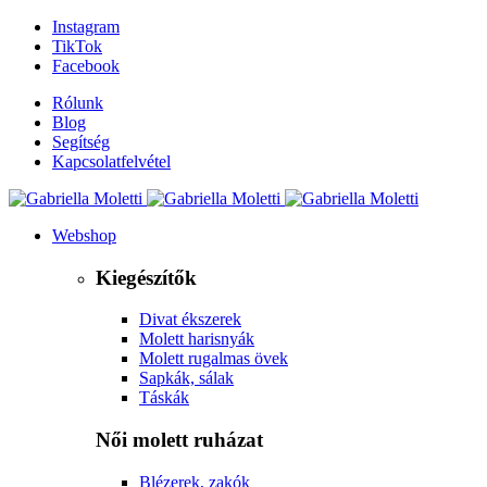
Instagram
TikTok
Facebook
Rólunk
Blog
Segítség
Kapcsolatfelvétel
Webshop
Kiegészítők
Divat ékszerek
Molett harisnyák
Molett rugalmas övek
Sapkák, sálak
Táskák
Női molett ruházat
Blézerek, zakók