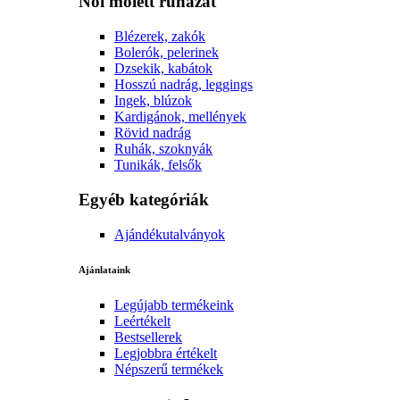
Női molett ruházat
Blézerek, zakók
Bolerók, pelerinek
Dzsekik, kabátok
Hosszú nadrág, leggings
Ingek, blúzok
Kardigánok, mellények
Rövid nadrág
Ruhák, szoknyák
Tunikák, felsők
Egyéb kategóriák
Ajándékutalványok
Ajánlataink
Legújabb termékeink
Leértékelt
Bestsellerek
Legjobbra értékelt
Népszerű termékek