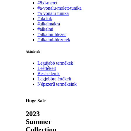
#8xl-meret
#a-vonalu-molett-tunika
#a-vonalu-tunika
#akciok
#alkalmakra
#alkalmi
#alkalmi-blezer
#alkalmi-blezerek
Ajánlatok
Legújabb termékek
Leértékelt
Bestsellerek
Legjobbra értékelt
Népszerű termékeink
Huge Sale
2023
Summer
Collection