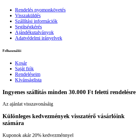
Rendelés nyomonkövetés
Visszaküldés
Szállítási információk
Segítségkérés
Ajándékutalványok
Adatvédelmi irányelvek
Felhasználói
Kosár
Saját fiók
Rendeléseim
Kívánságlista
Ingyenes szállítás minden 30.000 Ft feletti rendelésre
Az ajánlat visszavonásáig
Különleges kedvezmények visszatérő vásárlóink
számára
Kuponok akár 20% kedvezménnyel