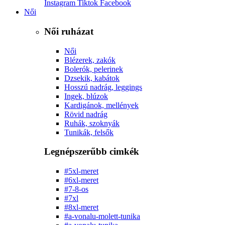
Instagram
Tiktok
Facebook
Női
Női ruházat
Női
Blézerek, zakók
Bolerók, pelerinek
Dzsekik, kabátok
Hosszú nadrág, leggings
Ingek, blúzok
Kardigánok, mellények
Rövid nadrág
Ruhák, szoknyák
Tunikák, felsők
Legnépszerűbb cimkék
#5xl-meret
#6xl-meret
#7-8-os
#7xl
#8xl-meret
#a-vonalu-molett-tunika