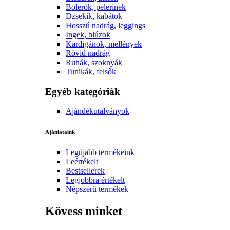
Bolerók, pelerinek
Dzsekik, kabátok
Hosszú nadrág, leggings
Ingek, blúzok
Kardigánok, mellények
Rövid nadrág
Ruhák, szoknyák
Tunikák, felsők
Egyéb kategóriák
Ajándékutalványok
Ajánlataink
Legújabb termékeink
Leértékelt
Bestsellerek
Legjobbra értékelt
Népszerű termékek
Kövess minket