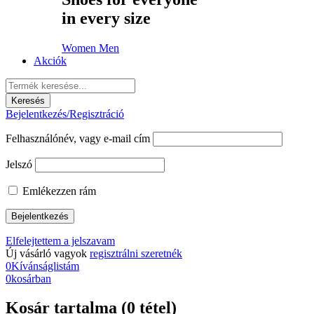
in every size
Women
Men
Akciók
Bejelentkezés/Regisztráció
Felhasználónév, vagy e-mail cím
Jelszó
Emlékezzen rám
Elfelejtettem a jelszavam
Új vásárló vagyok
regisztrálni szeretnék
0
Kívánságlistám
0
kosárban
Kosár tartalma (0 tétel)