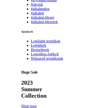
#a-vonalu-tunika
#akciok
#alkalmakra
#alkalmi
#alkalmi-blezer
#alkalmi-blezerek
Ajánlatok
Legújabb termékek
Leértékelt
Bestsellerek
Legjobbra értékelt
Népszerű termékeink
Huge Sale
2023
Summer
Collection
Shop now