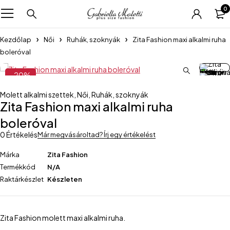
0
Kezdőlap
Női
Ruhák, szoknyák
Zita Fashion maxi alkalmi ruha
boleróval
-20%
Kiemelt
Molett alkalmi szettek
,
Női
,
Ruhák, szoknyák
Zita Fashion maxi alkalmi ruha
boleróval
0 Értékelés
Már megvásároltad? Írj egy értékelést
Márka
Zita Fashion
Termékkód
N/A
Raktárkészlet
Készleten
Zita Fashion molett maxi alkalmi ruha.