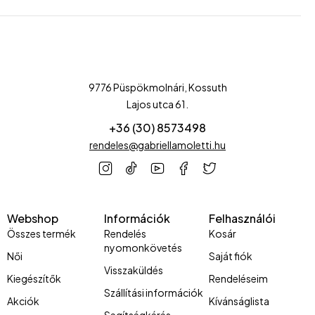
9776 Püspökmolnári, Kossuth
Lajos utca 61.
+36 (30) 8573498
rendeles@gabriellamoletti.hu
Webshop
Információk
Felhasználói
Összes termék
Rendelés
Kosár
nyomonkövetés
Női
Saját fiók
Visszaküldés
Kiegészítők
Rendeléseim
Szállítási információk
Akciók
Kívánságlista
Segítségkérés