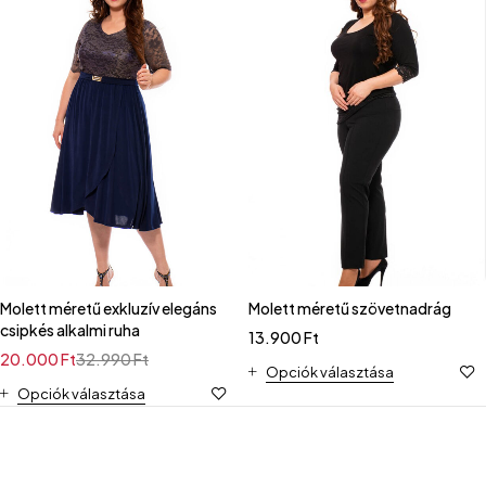
Molett méretű exkluzív elegáns
Molett méretű szövetnadrág
csipkés alkalmi ruha
13.900
Ft
20.000
Ft
32.990
Ft
Opciók választása
Opciók választása