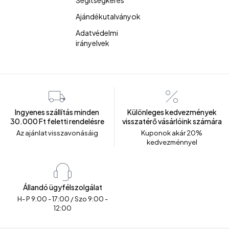
Ajándékutalványok
Adatvédelmi
irányelvek
Ingyenes szállítás minden
Különleges kedvezmények
30.000 Ft feletti rendelésre
visszatérő vásárlóink számára
Az ajánlat visszavonásáig
Kuponok akár 20%
kedvezménnyel
Állandó ügyfélszolgálat
H- P 9:00 - 17:00 / Szo 9:00 -
12:00