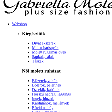
Webshop
Kiegészítők
Divat ékszerek
Molett harisnyák
Molett rugalmas övek
Sapkák, sálak
Táskák
Női molett ruházat
Blézerek, zakók
Bolerók, pelerinek
Dzsekik, kabátok
Hosszú nadrág, leggings
Ingek, blúzok
Kardigánok, mellények
Rövid nadrág