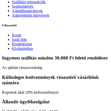
Szállítási információk
Segítségkérés
Ajándékutalványok
Adatvédelmi irányelvek
Felhasználói
Kosár
Saját fiók
Rendeléseim
Kívánságlista
Ingyenes szállítás minden 30.000 Ft feletti rendelésre
Az ajánlat visszavonásáig
Különleges kedvezmények visszatérő vásárlóink
számára
Kuponok akár 20% kedvezménnyel
Állandó ügyfélszolgálat