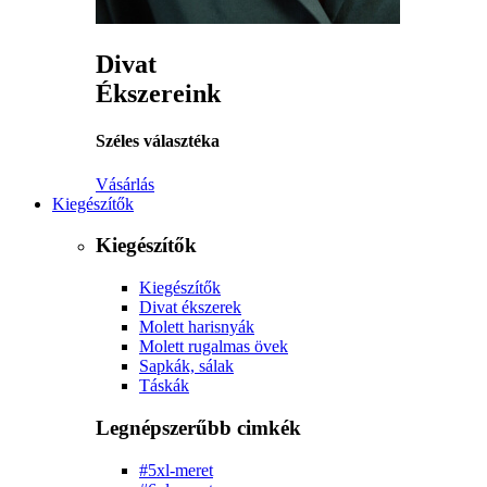
Divat
Ékszereink
Széles választéka
Vásárlás
Kiegészítők
Kiegészítők
Kiegészítők
Divat ékszerek
Molett harisnyák
Molett rugalmas övek
Sapkák, sálak
Táskák
Legnépszerűbb cimkék
#5xl-meret