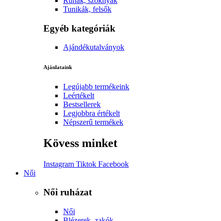
Ruhák, szoknyák
Tunikák, felsők
Egyéb kategóriák
Ajándékutalványok
Ajánlataink
Legújabb termékeink
Leértékelt
Bestsellerek
Legjobbra értékelt
Népszerű termékek
Kövess minket
Instagram
Tiktok
Facebook
Női
Női ruházat
Női
Blézerek, zakók