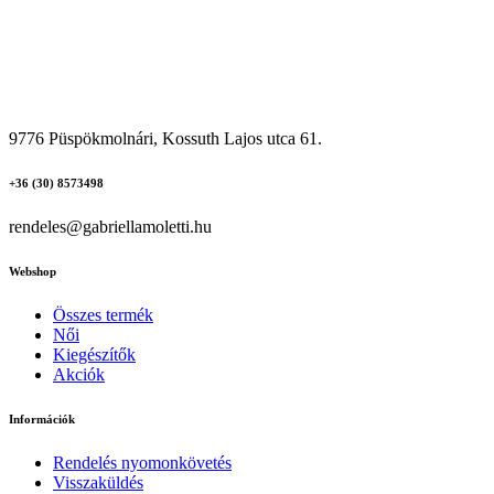
9776 Püspökmolnári, Kossuth Lajos utca 61.
+36 (30) 8573498
rendeles@gabriellamoletti.hu
Webshop
Összes termék
Női
Kiegészítők
Akciók
Információk
Rendelés nyomonkövetés
Visszaküldés