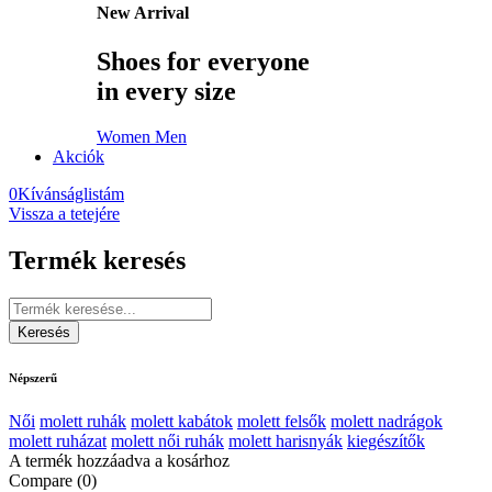
New Arrival
Shoes for everyone
in every size
Women
Men
Akciók
0
Kívánságlistám
Vissza a tetejére
Termék keresés
Népszerű
Női
molett ruhák
molett kabátok
molett felsők
molett nadrágok
molett ruházat
molett női ruhák
molett harisnyák
kiegészítők
A termék hozzáadva a kosárhoz
Compare
(0)