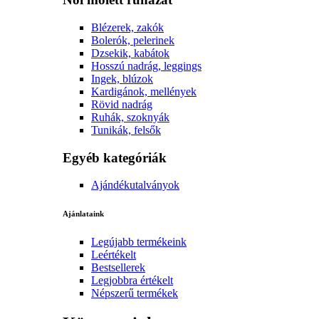
Blézerek, zakók
Bolerók, pelerinek
Dzsekik, kabátok
Hosszú nadrág, leggings
Ingek, blúzok
Kardigánok, mellények
Rövid nadrág
Ruhák, szoknyák
Tunikák, felsők
Egyéb kategóriák
Ajándékutalványok
Ajánlataink
Legújabb termékeink
Leértékelt
Bestsellerek
Legjobbra értékelt
Népszerű termékek