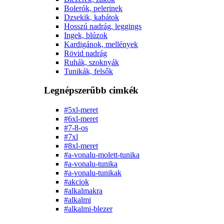
Bolerók, pelerinek
Dzsekik, kabátok
Hosszú nadrág, leggings
Ingek, blúzok
Kardigánok, mellények
Rövid nadrág
Ruhák, szoknyák
Tunikák, felsők
Legnépszerűbb cimkék
#5xl-meret
#6xl-meret
#7-8-os
#7xl
#8xl-meret
#a-vonalu-molett-tunika
#a-vonalu-tunika
#a-vonalu-tunikak
#akciok
#alkalmakra
#alkalmi
#alkalmi-blezer