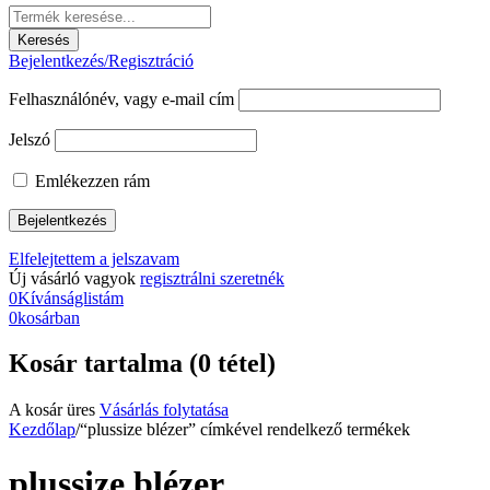
Bejelentkezés/Regisztráció
Felhasználónév, vagy e-mail cím
Jelszó
Emlékezzen rám
Elfelejtettem a jelszavam
Új vásárló vagyok
regisztrálni szeretnék
0
Kívánságlistám
0
kosárban
Kosár tartalma (0 tétel)
A kosár üres
Vásárlás folytatása
Kezdőlap
/
“plussize blézer” címkével rendelkező termékek
plussize blézer