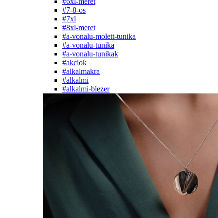
#6xl-meret
#7-8-os
#7xl
#8xl-meret
#a-vonalu-molett-tunika
#a-vonalu-tunika
#a-vonalu-tunikak
#akciok
#alkalmakra
#alkalmi
#alkalmi-blezer