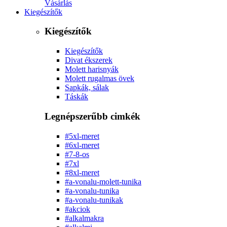
Vásárlás
Kiegészítők
Kiegészítők
Kiegészítők
Divat ékszerek
Molett harisnyák
Molett rugalmas övek
Sapkák, sálak
Táskák
Legnépszerűbb cimkék
#5xl-meret
#6xl-meret
#7-8-os
#7xl
#8xl-meret
#a-vonalu-molett-tunika
#a-vonalu-tunika
#a-vonalu-tunikak
#akciok
#alkalmakra