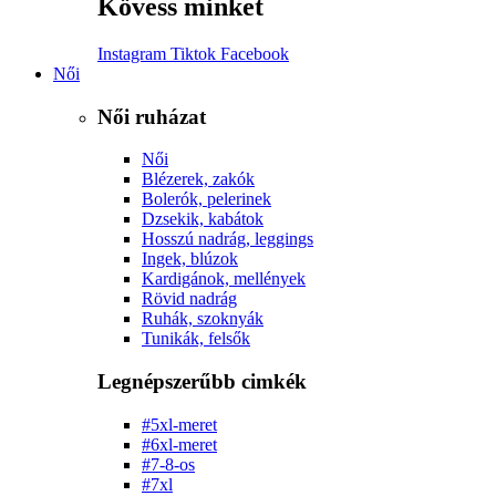
Kövess minket
Instagram
Tiktok
Facebook
Női
Női ruházat
Női
Blézerek, zakók
Bolerók, pelerinek
Dzsekik, kabátok
Hosszú nadrág, leggings
Ingek, blúzok
Kardigánok, mellények
Rövid nadrág
Ruhák, szoknyák
Tunikák, felsők
Legnépszerűbb cimkék
#5xl-meret
#6xl-meret
#7-8-os
#7xl