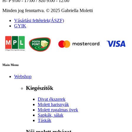
H- P 9:00 - 17:00 / Szo 9:00 - 12:00
Minden jog fenntartva. © 2025 Gabriella Moletti
Vásárlási feltételek(ÁSZF)
GYIK
Main Menu
Webshop
Kiegészítők
Divat ékszerek
Molett harisnyák
Molett rugalmas övek
Sapkák, sálak
Táskák
Női molett ruházat