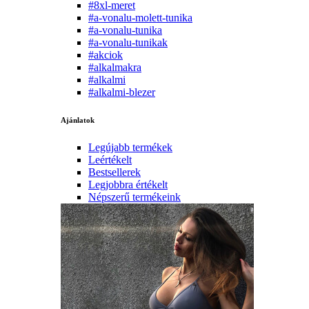
#8xl-meret
#a-vonalu-molett-tunika
#a-vonalu-tunika
#a-vonalu-tunikak
#akciok
#alkalmakra
#alkalmi
#alkalmi-blezer
Ajánlatok
Legújabb termékek
Leértékelt
Bestsellerek
Legjobbra értékelt
Népszerű termékeink