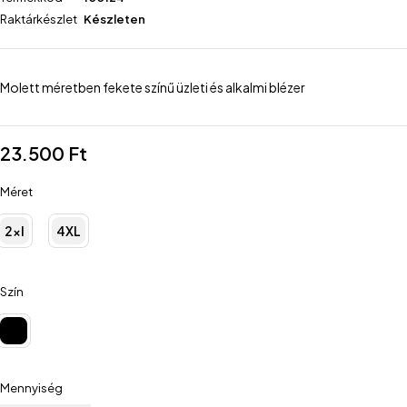
Raktárkészlet
Készleten
Molett méretben fekete színű üzleti és alkalmi blézer
23.500
Ft
Méret
2xl
4XL
Szín
Mennyiség