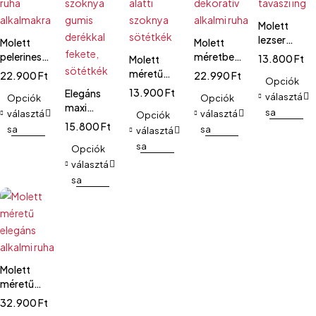
Molett
lezser
Molett
Molett
tavaszi ing
pelerines
méretben
13.800
Ft
Molett
ruha
dekoratív
méretű
22.900
Ft
22.990
Ft
Opciók
alkalmakra
alkalmi
térd alatti
13.900
Ft
Elegáns
választá
Opciók
ruha
Opciók
szoknya
maxi
sa
választá
választá
sötétkék
Opciók
szoknya
15.800
Ft
sa
sa
választá
gumis
sa
derékkal
Opciók
fekete,
választá
sötétkék
sa
Molett
méretű
elegáns
32.900
Ft
alkalmi