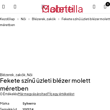
0
Kezdőlap
Női
Blézerek, zakók
Fekete színű üzleti blézer molett
méretben
Blézerek, zakók
,
Női
Fekete színű üzleti blézer molett
méretben
0 Értékelés
Már megvásároltad? Írj egy értékelést
Márka
Sylverro
Termékkód
100124