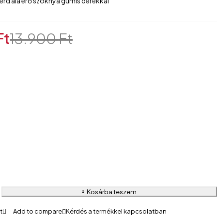
érd alá érő szoknya gumis derékkal
Ft
13.900
Ft
Kosárba teszem
Kérdés a termékkel kapcsolatban