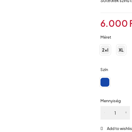
Sötétkék színű t
6.000
Méret
2xl
XL
Szín
Mennyiség