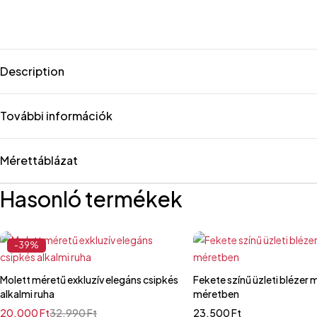
Description
További információk
Mérettáblázat
Hasonló termékek
-39%
Molett méretű exkluzív elegáns csipkés
Fekete színű üzleti blézer 
alkalmi ruha
méretben
20.000
Ft
32.990
Ft
23.500
Ft