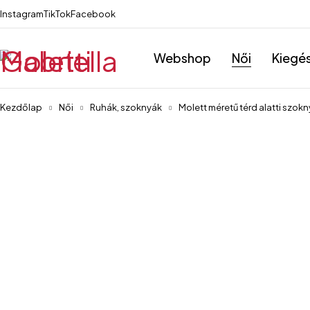
Instagram
TikTok
Facebook
Webshop
Női
Kiegé
Kezdőlap
Női
Ruhák, szoknyák
Molett méretű térd alatti szok
-57%