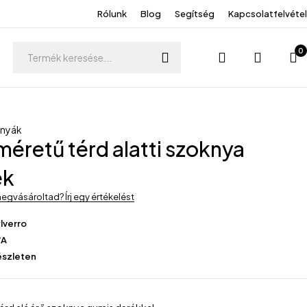
Rólunk
Blog
Segítség
Kapcsolatfelvétel
0
knyák
méretű térd alatti szoknya
ék
egvásároltad? Írj egy értékelést
lverro
/A
észleten