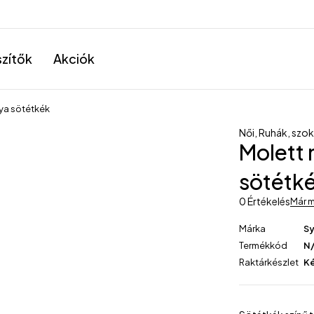
szítők
Akciók
nya sötétkék
Női
,
Ruhák, szo
Molett 
sötétk
0 Értékelés
Már m
Márka
Sy
Termékkód
N
Raktárkészlet
K