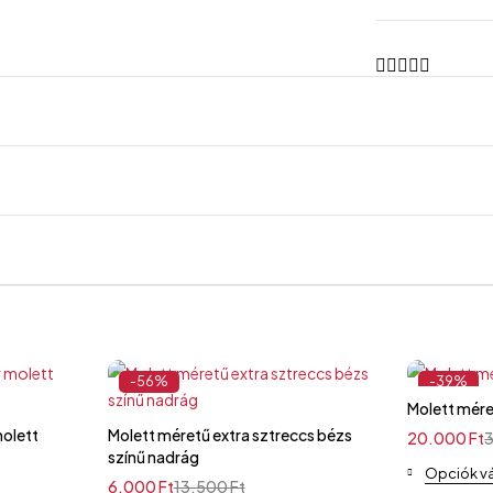
-56%
-39%
Molett mére
molett
Molett méretű extra sztreccs bézs
20.000
Ft
színű nadrág
Opciók v
6.000
Ft
13.500
Ft