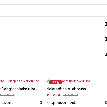
-53%
tű elegáns alkalmi ruha
Molett sötétkék alapruha
32.900
Ft
10.000
Ft
21.490
Ft
álasztása
Opciók választása