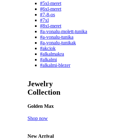
#5xl-meret
#6xl-meret
#7-8-os
#7xl
#8xl-meret
#a-vonalu-molett-tunika
#a-vonalu-tunika
#a-vonalu-tunikak
#akciok
#alkalmakra
#alkalmi
#alkalmi-blezer
Jewelry
Collection
Golden Max
Shop now
New Arrival