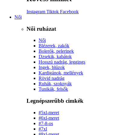
Instagram
Tiktok
Facebook
Női
Női ruházat
Női
Blézerek, zakók
Bolerók, pelerinek
Dzsekik, kabátok
Hosszú nadrág, leggings
Ingek, blúzok
Kardigánok, mellények
Rövid nadrág
Ruhák, szoknyák
Tunikák, felsők
Legnépszerűbb cimkék
#5xl-meret
#6xl-meret
#7-8-os
#7xl
#8xl-meret