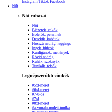
Instagram
Tiktok
Facebook
Női
Női ruházat
Női
Blézerek, zakók
Bolerók, pelerinek
Dzsekik, kabátok
Hosszú nadrág, leggings
Ingek, blúzok
Kardigánok, mellények
Rövid nadrág
Ruhák, szoknyák
Tunikák, felsők
Legnépszerűbb cimkék
#5xl-meret
#6xl-meret
#7-8-os
#7xl
#8xl-meret
#a-vonalu-molett-tunika