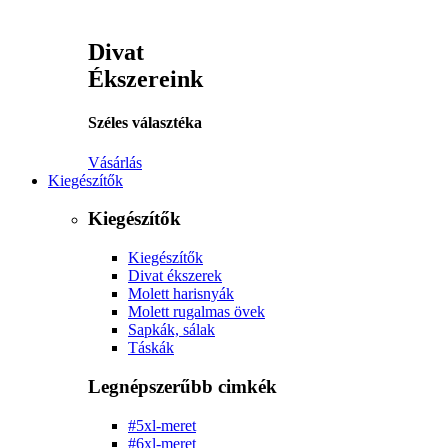
Divat
Ékszereink
Széles választéka
Vásárlás
Kiegészítők
Kiegészítők
Kiegészítők
Divat ékszerek
Molett harisnyák
Molett rugalmas övek
Sapkák, sálak
Táskák
Legnépszerűbb cimkék
#5xl-meret
#6xl-meret