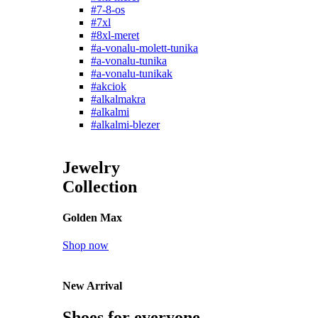
#7-8-os
#7xl
#8xl-meret
#a-vonalu-molett-tunika
#a-vonalu-tunika
#a-vonalu-tunikak
#akciok
#alkalmakra
#alkalmi
#alkalmi-blezer
Jewelry
Collection
Golden Max
Shop now
New Arrival
Shoes for everyone