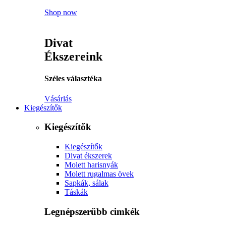
Shop now
Divat
Ékszereink
Széles választéka
Vásárlás
Kiegészítők
Kiegészítők
Kiegészítők
Divat ékszerek
Molett harisnyák
Molett rugalmas övek
Sapkák, sálak
Táskák
Legnépszerűbb cimkék