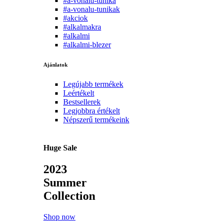
#a-vonalu-tunika
#a-vonalu-tunikak
#akciok
#alkalmakra
#alkalmi
#alkalmi-blezer
Ajánlatok
Legújabb termékek
Leértékelt
Bestsellerek
Legjobbra értékelt
Népszerű termékeink
Huge Sale
2023
Summer
Collection
Shop now