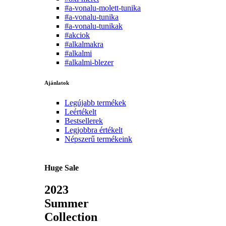
#a-vonalu-molett-tunika
#a-vonalu-tunika
#a-vonalu-tunikak
#akciok
#alkalmakra
#alkalmi
#alkalmi-blezer
Ajánlatok
Legújabb termékek
Leértékelt
Bestsellerek
Legjobbra értékelt
Népszerű termékeink
Huge Sale
2023
Summer
Collection