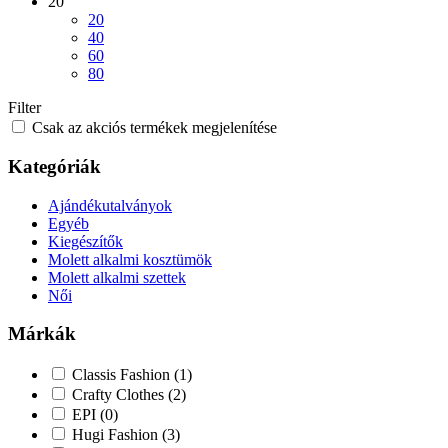
20
20
40
60
80
Filter
Csak az akciós termékek megjelenítése
Kategóriák
Ajándékutalványok
Egyéb
Kiegészítők
Molett alkalmi kosztümök
Molett alkalmi szettek
Női
Márkák
Classis Fashion
(1)
Crafty Clothes
(2)
EPI
(0)
Hugi Fashion
(3)