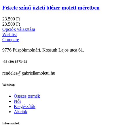
Fekete színű üzleti blézer molett méretben
23.500
Ft
23.500
Ft
Opciók választása
Wishlist
Compare
9776 Püspökmolnári, Kossuth Lajos utca 61.
+36 (30) 8573498
rendeles@gabriellamoletti.hu
Webshop
Összes termék
Női
Kiegészítők
Akciók
Információk