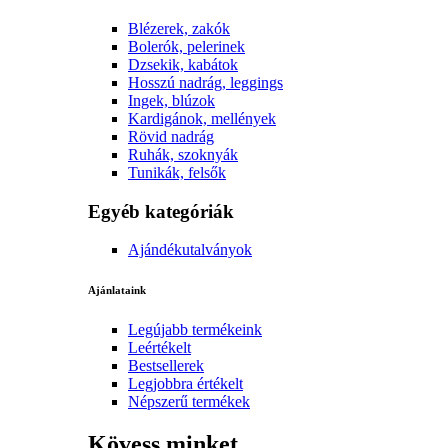
Blézerek, zakók
Bolerók, pelerinek
Dzsekik, kabátok
Hosszú nadrág, leggings
Ingek, blúzok
Kardigánok, mellények
Rövid nadrág
Ruhák, szoknyák
Tunikák, felsők
Egyéb kategóriák
Ajándékutalványok
Ajánlataink
Legújabb termékeink
Leértékelt
Bestsellerek
Legjobbra értékelt
Népszerű termékek
Kövess minket