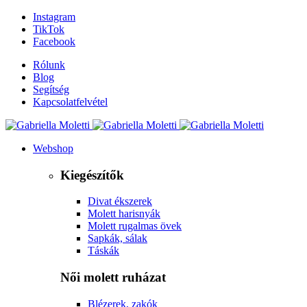
Instagram
TikTok
Facebook
Rólunk
Blog
Segítség
Kapcsolatfelvétel
Webshop
Kiegészítők
Divat ékszerek
Molett harisnyák
Molett rugalmas övek
Sapkák, sálak
Táskák
Női molett ruházat
Blézerek, zakók