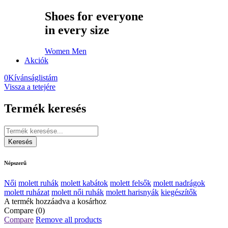
Shoes for everyone
in every size
Women
Men
Akciók
0
Kívánságlistám
Vissza a tetejére
Termék keresés
Népszerű
Női
molett ruhák
molett kabátok
molett felsők
molett nadrágok
molett ruházat
molett női ruhák
molett harisnyák
kiegészítők
A termék hozzáadva a kosárhoz
Compare
(0)
Compare
Remove all products