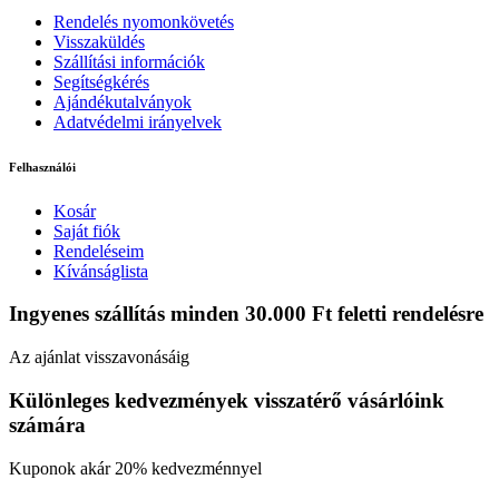
Rendelés nyomonkövetés
Visszaküldés
Szállítási információk
Segítségkérés
Ajándékutalványok
Adatvédelmi irányelvek
Felhasználói
Kosár
Saját fiók
Rendeléseim
Kívánságlista
Ingyenes szállítás minden 30.000 Ft feletti rendelésre
Az ajánlat visszavonásáig
Különleges kedvezmények visszatérő vásárlóink
számára
Kuponok akár 20% kedvezménnyel