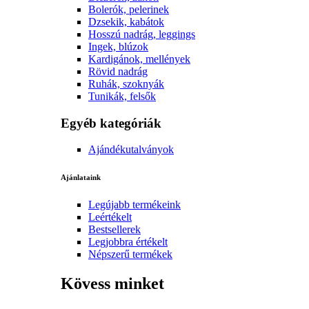
Bolerók, pelerinek
Dzsekik, kabátok
Hosszú nadrág, leggings
Ingek, blúzok
Kardigánok, mellények
Rövid nadrág
Ruhák, szoknyák
Tunikák, felsők
Egyéb kategóriák
Ajándékutalványok
Ajánlataink
Legújabb termékeink
Leértékelt
Bestsellerek
Legjobbra értékelt
Népszerű termékek
Kövess minket