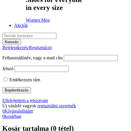
in every size
Women
Men
Akciók
Bejelentkezés/Regisztráció
Felhasználónév, vagy e-mail cím
Jelszó
Emlékezzen rám
Elfelejtettem a jelszavam
Új vásárló vagyok
regisztrálni szeretnék
0
Kívánságlistám
0
kosárban
Kosár tartalma (0 tétel)