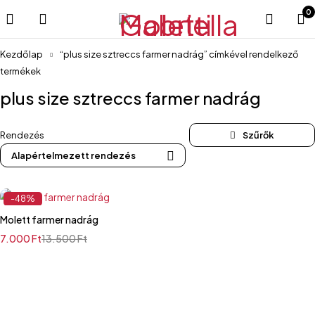
0
Kezdőlap
“plus size sztreccs farmer nadrág” címkével rendelkező
termékek
plus size sztreccs farmer nadrág
Rendezés
Alapértelmezett rendezés
-48%
Molett farmer nadrág
7.000
Ft
13.500
Ft