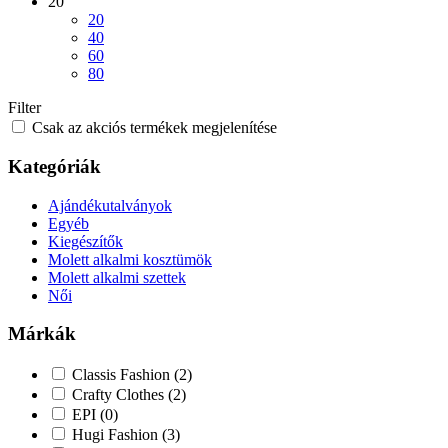
20
20
40
60
80
Filter
Csak az akciós termékek megjelenítése
Kategóriák
Ajándékutalványok
Egyéb
Kiegészítők
Molett alkalmi kosztümök
Molett alkalmi szettek
Női
Márkák
Classis Fashion
(2)
Crafty Clothes
(2)
EPI
(0)
Hugi Fashion
(3)