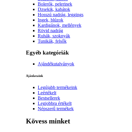
Bolerók, pelerinek
Dzsekik, kabátok
Hosszú nadrág, leggings
Ingek, blúzok
Kardigánok, mellények
Rövid nadrág
Ruhák, szoknyák
Tunikák, felsők
Egyéb kategóriák
Ajándékutalványok
Ajánlataink
Legújabb termékeink
Leértékelt
Bestsellerek
Legjobbra értékelt
Népszerű termékek
Kövess minket