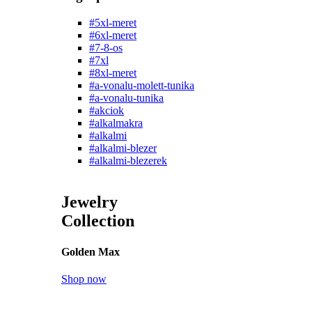
#5xl-meret
#6xl-meret
#7-8-os
#7xl
#8xl-meret
#a-vonalu-molett-tunika
#a-vonalu-tunika
#akciok
#alkalmakra
#alkalmi
#alkalmi-blezer
#alkalmi-blezerek
Jewelry
Collection
Golden Max
Shop now