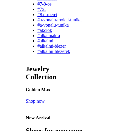
#7-8-os
#7xl
#8xl-meret
#a-vonalu-molett-tunika
#a-vonalu-tunika
#akciok
#alkalmakra
#alkalmi
#alkalmi-blezer
#alkalmi-blezerek
Jewelry
Collection
Golden Max
Shop now
New Arrival
Shoes for everyone