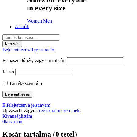
in every size
Women
Men
Akciók
Bejelentkezés/Regisztráció
Felhasználónév, vagy e-mail cím
Jelszó
Emlékezzen rám
Elfelejtettem a jelszavam
Új vásárló vagyok
regisztrálni szeretnék
Kívánságlistám
0
kosárban
Kosár tartalma (0 tétel)