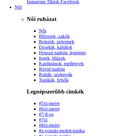
Instagram
Tiktok
Facebook
Női
Női ruházat
Női
Blézerek, zakók
Bolerók, pelerinek
Dzsekik, kabátok
Hosszú nadrág, leggings
Ingek, blúzok
Kardigánok, mellények
Rövid nadrág
Ruhák, szoknyák
Tunikák, felsők
Legnépszerűbb cimkék
#5xl-meret
#6xl-meret
#7-8-os
#7xl
#8xl-meret
#a-vonalu-molett-tunika