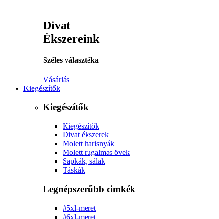
Divat
Ékszereink
Széles választéka
Vásárlás
Kiegészítők
Kiegészítők
Kiegészítők
Divat ékszerek
Molett harisnyák
Molett rugalmas övek
Sapkák, sálak
Táskák
Legnépszerűbb cimkék
#5xl-meret
#6xl-meret