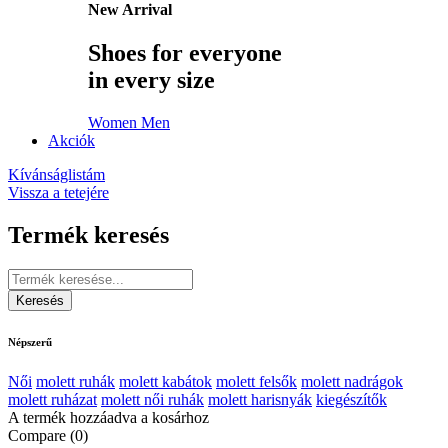
New Arrival
Shoes for everyone
in every size
Women
Men
Akciók
Kívánságlistám
Vissza a tetejére
Termék keresés
Népszerű
Női
molett ruhák
molett kabátok
molett felsők
molett nadrágok
molett ruházat
molett női ruhák
molett harisnyák
kiegészítők
A termék hozzáadva a kosárhoz
Compare
(0)