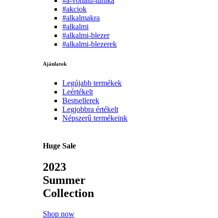
#a-vonalu-tunika
#akciok
#alkalmakra
#alkalmi
#alkalmi-blezer
#alkalmi-blezerek
Ajánlatok
Legújabb termékek
Leértékelt
Bestsellerek
Legjobbra értékelt
Népszerű termékeink
Huge Sale
2023
Summer
Collection
Shop now