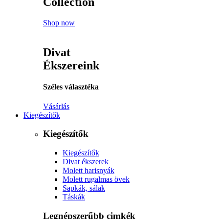
Collection
Shop now
Divat
Ékszereink
Széles választéka
Vásárlás
Kiegészítők
Kiegészítők
Kiegészítők
Divat ékszerek
Molett harisnyák
Molett rugalmas övek
Sapkák, sálak
Táskák
Legnépszerűbb cimkék