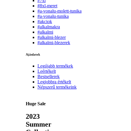
#7xl
#8xl-meret
#a-vonalu-molett-tunika
#a-vonalu-tunika
#akciok
#alkalmakra
#alkalmi
#alkalmi-blezer
#alkalmi-blezerek
Ajánlatok
Legújabb termékek
Leértékelt
Bestsellerek
Legjobbra értékelt
Népszerű termékeink
Huge Sale
2023
Summer