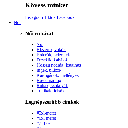
Kövess minket
Instagram
Tiktok
Facebook
Női
Női ruházat
Női
Blézerek, zakók
Bolerók, pelerinek
Dzsekik, kabátok
Hosszú nadrág, leggings
Ingek, blúzok
Kardigánok, mellények
Rövid nadrág
Ruhák, szoknyák
Tunikák, felsők
Legnépszerűbb cimkék
#5xl-meret
#6xl-meret
#7-8-os