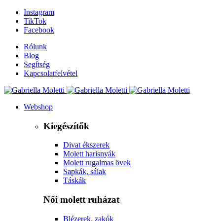
Instagram
TikTok
Facebook
Rólunk
Blog
Segítség
Kapcsolatfelvétel
Webshop
Kiegészítők
Divat ékszerek
Molett harisnyák
Molett rugalmas övek
Sapkák, sálak
Táskák
Női molett ruházat
Blézerek, zakók