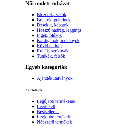
Női molett ruházat
Blézerek, zakók
Bolerók, pelerinek
Dzsekik, kabátok
Hosszú nadrág, leggings
Ingek, blúzok
Kardigánok, mellények
Rövid nadrág
Ruhák, szoknyák
Tunikák, felsők
Egyéb kategóriák
Ajándékutalványok
Ajánlataink
Legújabb termékeink
Leértékelt
Bestsellerek
Legjobbra értékelt
Népszerű termékek