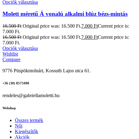
Opciók választása
Molett méretű Á vonalú alkalmi blúz bézs-mintás
16.500
Ft
Original price was: 16.500 Ft.
7.000
Ft
Current price is:
7.000 Ft.
16.500
Ft
Original price was: 16.500 Ft.
7.000
Ft
Current price is:
7.000 Ft.
Opciók választása
Wishlist
Compare
9776 Püspökmolnári, Kossuth Lajos utca 61.
+36 (30) 8573498
rendeles@gabriellamoletti.hu
Webshop
Összes termék
Női
Kiegészítők
Akciók