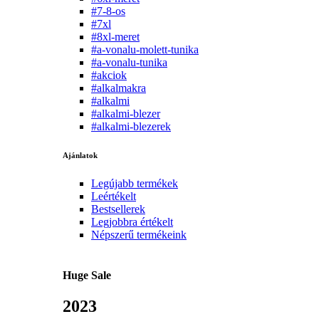
#7-8-os
#7xl
#8xl-meret
#a-vonalu-molett-tunika
#a-vonalu-tunika
#akciok
#alkalmakra
#alkalmi
#alkalmi-blezer
#alkalmi-blezerek
Ajánlatok
Legújabb termékek
Leértékelt
Bestsellerek
Legjobbra értékelt
Népszerű termékeink
Huge Sale
2023