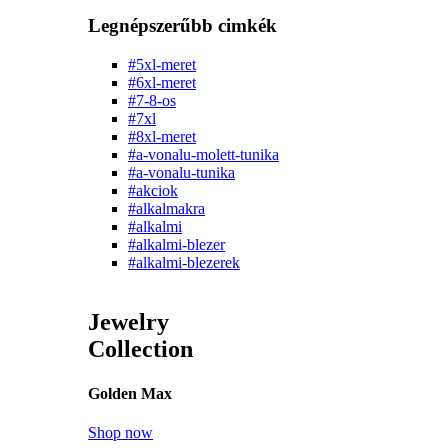
Legnépszerűbb cimkék
#5xl-meret
#6xl-meret
#7-8-os
#7xl
#8xl-meret
#a-vonalu-molett-tunika
#a-vonalu-tunika
#akciok
#alkalmakra
#alkalmi
#alkalmi-blezer
#alkalmi-blezerek
Jewelry
Collection
Golden Max
Shop now