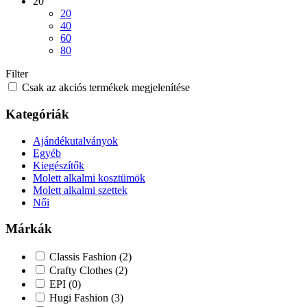
20
20
40
60
80
Filter
Csak az akciós termékek megjelenítése
Kategóriák
Ajándékutalványok
Egyéb
Kiegészítők
Molett alkalmi kosztümök
Molett alkalmi szettek
Női
Márkák
Classis Fashion
(2)
Crafty Clothes
(2)
EPI
(0)
Hugi Fashion
(3)