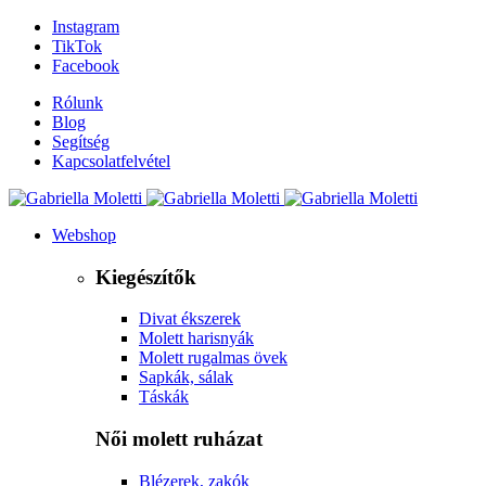
Instagram
TikTok
Facebook
Rólunk
Blog
Segítség
Kapcsolatfelvétel
Webshop
Kiegészítők
Divat ékszerek
Molett harisnyák
Molett rugalmas övek
Sapkák, sálak
Táskák
Női molett ruházat
Blézerek, zakók