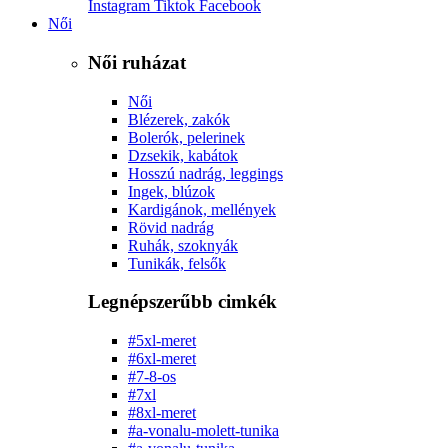
Instagram
Tiktok
Facebook
Női
Női ruházat
Női
Blézerek, zakók
Bolerók, pelerinek
Dzsekik, kabátok
Hosszú nadrág, leggings
Ingek, blúzok
Kardigánok, mellények
Rövid nadrág
Ruhák, szoknyák
Tunikák, felsők
Legnépszerűbb cimkék
#5xl-meret
#6xl-meret
#7-8-os
#7xl
#8xl-meret
#a-vonalu-molett-tunika