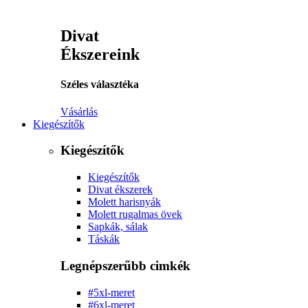
Divat
Ékszereink
Széles választéka
Vásárlás
Kiegészítők
Kiegészítők
Kiegészítők
Divat ékszerek
Molett harisnyák
Molett rugalmas övek
Sapkák, sálak
Táskák
Legnépszerűbb cimkék
#5xl-meret
#6xl-meret