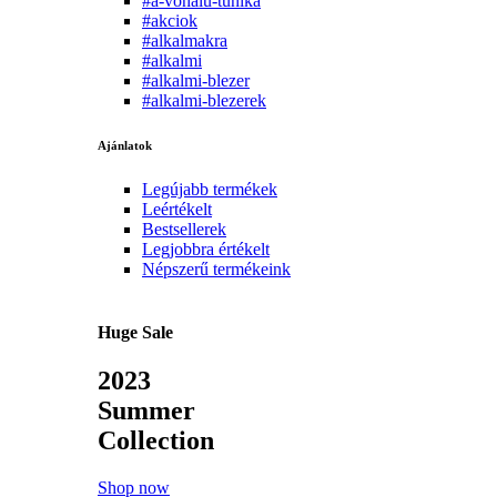
#a-vonalu-tunika
#akciok
#alkalmakra
#alkalmi
#alkalmi-blezer
#alkalmi-blezerek
Ajánlatok
Legújabb termékek
Leértékelt
Bestsellerek
Legjobbra értékelt
Népszerű termékeink
Huge Sale
2023
Summer
Collection
Shop now