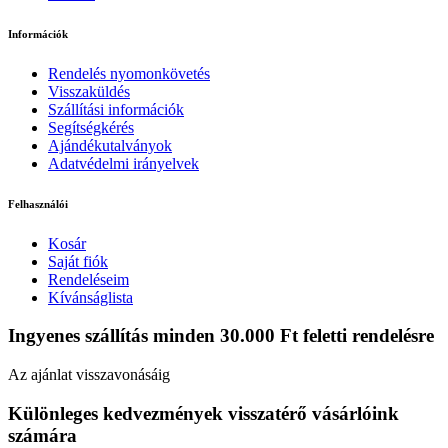
Információk
Rendelés nyomonkövetés
Visszaküldés
Szállítási információk
Segítségkérés
Ajándékutalványok
Adatvédelmi irányelvek
Felhasználói
Kosár
Saját fiók
Rendeléseim
Kívánságlista
Ingyenes szállítás minden 30.000 Ft feletti rendelésre
Az ajánlat visszavonásáig
Különleges kedvezmények visszatérő vásárlóink
számára