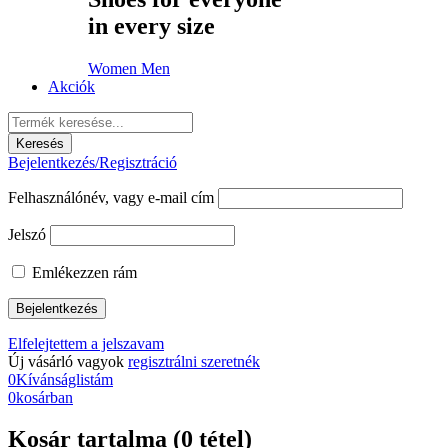
in every size
Women
Men
Akciók
Bejelentkezés/Regisztráció
Felhasználónév, vagy e-mail cím
Jelszó
Emlékezzen rám
Elfelejtettem a jelszavam
Új vásárló vagyok
regisztrálni szeretnék
0
Kívánságlistám
0
kosárban
Kosár tartalma (0 tétel)