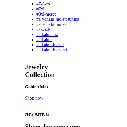
#7-8-os
#7xl
#8xl-meret
#a-vonalu-molett-tunika
#a-vonalu-tunika
#akciok
#alkalmakra
#alkalmi
#alkalmi-blezer
#alkalmi-blezerek
Jewelry
Collection
Golden Max
Shop now
New Arrival
Shoes for everyone