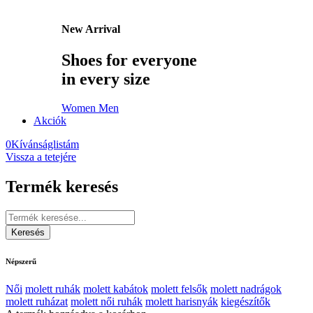
New Arrival
Shoes for everyone
in every size
Women
Men
Akciók
0
Kívánságlistám
Vissza a tetejére
Termék keresés
Népszerű
Női
molett ruhák
molett kabátok
molett felsők
molett nadrágok
molett ruházat
molett női ruhák
molett harisnyák
kiegészítők