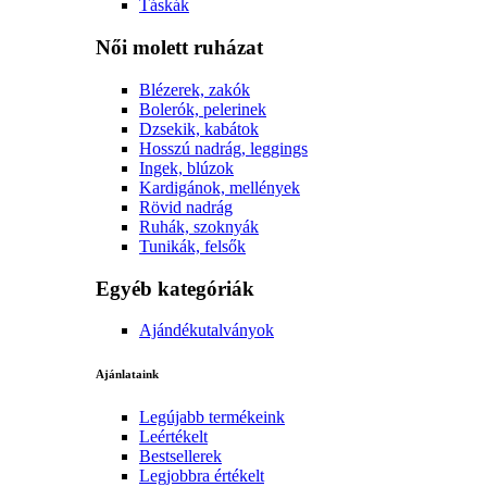
Táskák
Női molett ruházat
Blézerek, zakók
Bolerók, pelerinek
Dzsekik, kabátok
Hosszú nadrág, leggings
Ingek, blúzok
Kardigánok, mellények
Rövid nadrág
Ruhák, szoknyák
Tunikák, felsők
Egyéb kategóriák
Ajándékutalványok
Ajánlataink
Legújabb termékeink
Leértékelt
Bestsellerek
Legjobbra értékelt