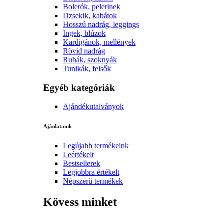
Bolerók, pelerinek
Dzsekik, kabátok
Hosszú nadrág, leggings
Ingek, blúzok
Kardigánok, mellények
Rövid nadrág
Ruhák, szoknyák
Tunikák, felsők
Egyéb kategóriák
Ajándékutalványok
Ajánlataink
Legújabb termékeink
Leértékelt
Bestsellerek
Legjobbra értékelt
Népszerű termékek
Kövess minket