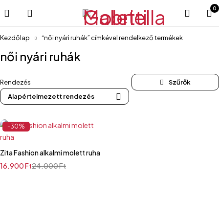
0
Kezdőlap
“női nyári ruhák” címkével rendelkező termékek
női nyári ruhák
Rendezés
Alapértelmezett rendezés
-30%
Zita Fashion alkalmi molett ruha
16.900
Ft
24.000
Ft