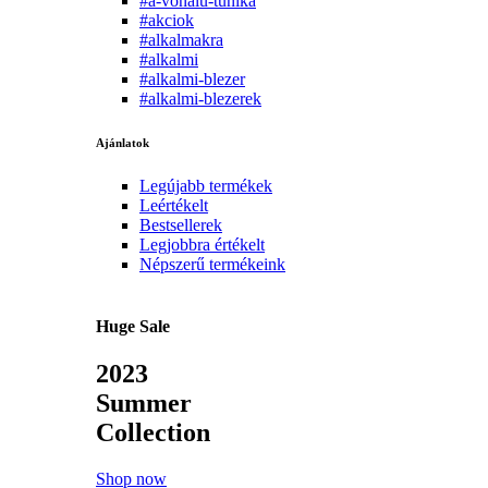
#a-vonalu-tunika
#akciok
#alkalmakra
#alkalmi
#alkalmi-blezer
#alkalmi-blezerek
Ajánlatok
Legújabb termékek
Leértékelt
Bestsellerek
Legjobbra értékelt
Népszerű termékeink
Huge Sale
2023
Summer
Collection
Shop now