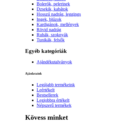
Bolerók, pelerinek
Dzsekik, kabátok
Hosszú nadrág, leggings
Ingek, blúzok
Kardigánok, mellények
Rövid nadrág
Ruhák, szoknyák
Tunikák, felsők
Egyéb kategóriák
Ajándékutalványok
Ajánlataink
Legújabb termékeink
Leértékelt
Bestsellerek
Legjobbra értékelt
Népszerű termékek
Kövess minket