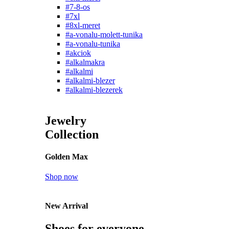
#7-8-os
#7xl
#8xl-meret
#a-vonalu-molett-tunika
#a-vonalu-tunika
#akciok
#alkalmakra
#alkalmi
#alkalmi-blezer
#alkalmi-blezerek
Jewelry
Collection
Golden Max
Shop now
New Arrival
Shoes for everyone