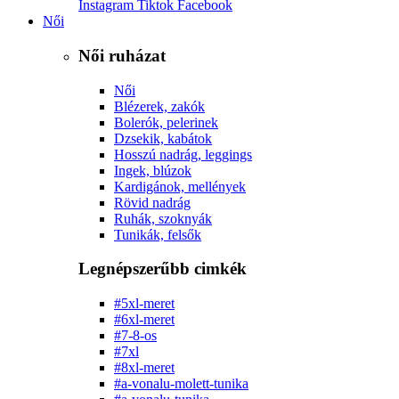
Instagram
Tiktok
Facebook
Női
Női ruházat
Női
Blézerek, zakók
Bolerók, pelerinek
Dzsekik, kabátok
Hosszú nadrág, leggings
Ingek, blúzok
Kardigánok, mellények
Rövid nadrág
Ruhák, szoknyák
Tunikák, felsők
Legnépszerűbb cimkék
#5xl-meret
#6xl-meret
#7-8-os
#7xl
#8xl-meret
#a-vonalu-molett-tunika