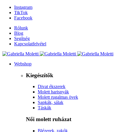
Instagram
TikTok
Facebook
Rólunk
Blog
Segítség
Kapcsolatfelvétel
Webshop
Kiegészítők
Divat ékszerek
Molett harisnyák
Molett rugalmas övek
Sapkák, sálak
Táskák
Női molett ruházat
Blézerek, zakók