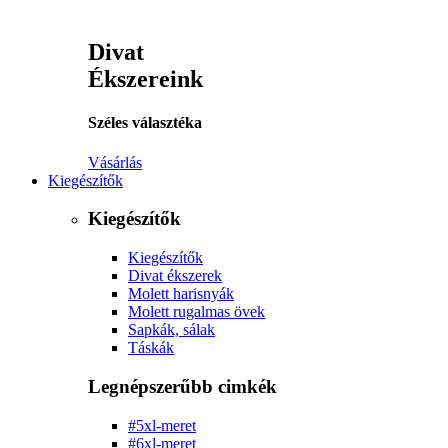
Divat
Ékszereink
Széles választéka
Vásárlás
Kiegészítők
Kiegészítők
Kiegészítők
Divat ékszerek
Molett harisnyák
Molett rugalmas övek
Sapkák, sálak
Táskák
Legnépszerűbb cimkék
#5xl-meret
#6xl-meret