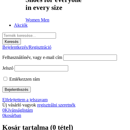
in every size
Women
Men
Akciók
Bejelentkezés/Regisztráció
Felhasználónév, vagy e-mail cím
Jelszó
Emlékezzen rám
Elfelejtettem a jelszavam
Új vásárló vagyok
regisztrálni szeretnék
0
Kívánságlistám
0
kosárban
Kosár tartalma (0 tétel)