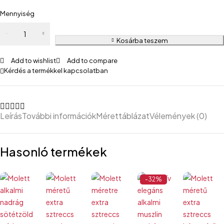
Mennyiség
Kosárba teszem
Add to wishlist
Add to compare
Kérdés a termékkel kapcsolatban
Leírás
További információk
Mérettáblázat
Vélemények (0)
Hasonló termékek
-32%