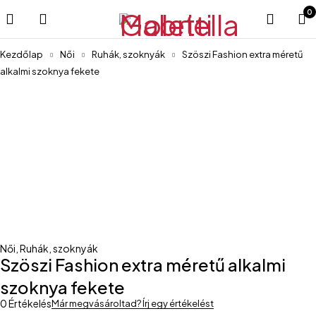
0
Kezdőlap
Női
Ruhák, szoknyák
Szöszi Fashion extra méretű
alkalmi szoknya fekete
-46%
Női
,
Ruhák, szoknyák
Szöszi Fashion extra méretű alkalmi
szoknya fekete
0 Értékelés
Már megvásároltad? Írj egy értékelést