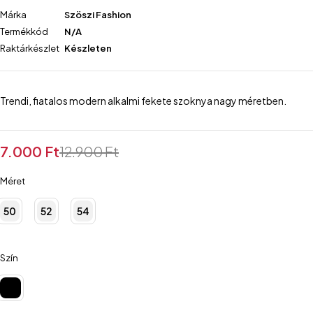
Márka
Szöszi Fashion
Termékkód
N/A
Raktárkészlet
Készleten
Trendi, fiatalos modern alkalmi fekete szoknya nagy méretben.
7.000
Ft
12.900
Ft
Méret
50
52
54
Szín