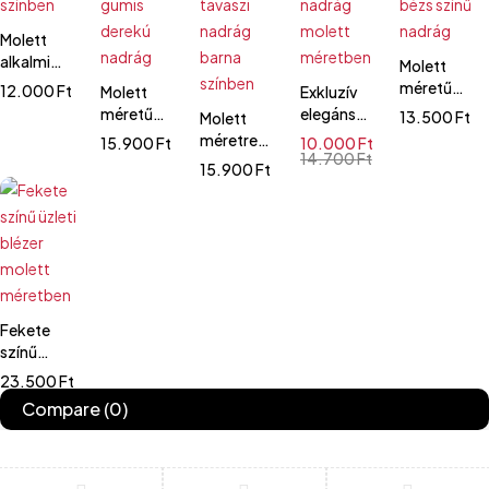
Molett
alkalmi
Molett
nadrág
méretű
12.000
Ft
Molett
Exkluzív
sötétzöld
extra
méretű
elegáns
13.500
Ft
Molett
színben
sztreccs
extra
alkalmi
méretre
15.900
Ft
10.000
Ft
bézs színű
sztreccs
muszlin
14.700
Ft
extra
15.900
Ft
nadrág
gumis
nadrág
sztreccs
derekú
molett
tavaszi
nadrág
méretben
nadrág
barna
színben
Fekete
színű
üzleti
23.500
Ft
blézer
Compare
(0)
molett
méretben