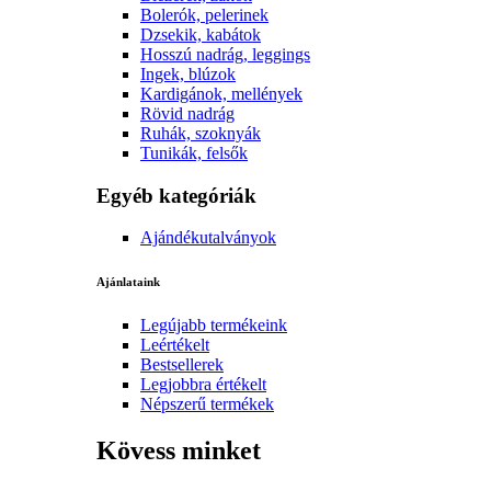
Bolerók, pelerinek
Dzsekik, kabátok
Hosszú nadrág, leggings
Ingek, blúzok
Kardigánok, mellények
Rövid nadrág
Ruhák, szoknyák
Tunikák, felsők
Egyéb kategóriák
Ajándékutalványok
Ajánlataink
Legújabb termékeink
Leértékelt
Bestsellerek
Legjobbra értékelt
Népszerű termékek
Kövess minket