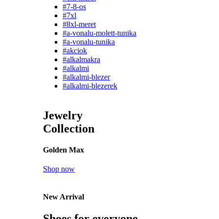
#7-8-os
#7xl
#8xl-meret
#a-vonalu-molett-tunika
#a-vonalu-tunika
#akciok
#alkalmakra
#alkalmi
#alkalmi-blezer
#alkalmi-blezerek
Jewelry
Collection
Golden Max
Shop now
New Arrival
Shoes for everyone