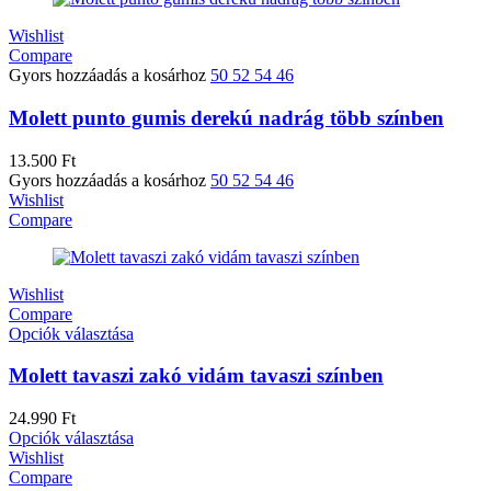
Wishlist
Compare
Gyors hozzáadás a kosárhoz
50
52
54
46
Molett punto gumis derekú nadrág több színben
13.500
Ft
Gyors hozzáadás a kosárhoz
50
52
54
46
Wishlist
Compare
Wishlist
Compare
Opciók választása
Molett tavaszi zakó vidám tavaszi színben
24.990
Ft
Opciók választása
Wishlist
Compare