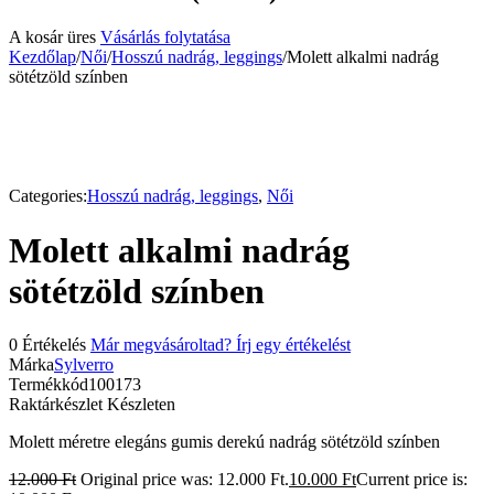
A kosár üres
Vásárlás folytatása
Kezdőlap
/
Női
/
Hosszú nadrág, leggings
/
Molett alkalmi nadrág
sötétzöld színben
-17%
Categories:
Hosszú nadrág, leggings
,
Női
Molett alkalmi nadrág
sötétzöld színben
0 Értékelés
Már megvásároltad? Írj egy értékelést
Márka
Sylverro
Termékkód
100173
Raktárkészlet
Készleten
Molett méretre elegáns gumis derekú nadrág sötétzöld színben
12.000
Ft
Original price was: 12.000 Ft.
10.000
Ft
Current price is: