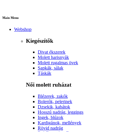
Main Menu
Webshop
Kiegészítők
Divat ékszerek
Molett harisnyák
Molett rugalmas övek
Sapkák, sálak
Táskák
Női molett ruházat
Blézerek, zakók
Bolerók, pelerinek
Dzsekik, kabátok
Hosszú nadrág, leggings
Ingek, blúzok
Kardigánok, mellények
Rövid nadrág