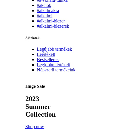
#a-vonalu-tunika
#akciok
#alkalmakra
#alkalmi
#alkalmi-blezer
#alkalmi-blezerek
Ajánlatok
Legújabb termékek
Leértékelt
Bestsellerek
Legjobbra értékelt
Népszerű termékeink
Huge Sale
2023
Summer
Collection
Shop now