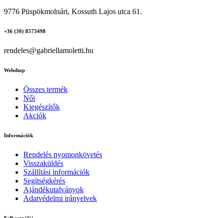
9776 Püspökmolnári, Kossuth Lajos utca 61.
+36 (30) 8573498
rendeles@gabriellamoletti.hu
Webshop
Összes termék
Női
Kiegészítők
Akciók
Információk
Rendelés nyomonkövetés
Visszaküldés
Szállítási információk
Segítségkérés
Ajándékutalványok
Adatvédelmi irányelvek
Felhasználói