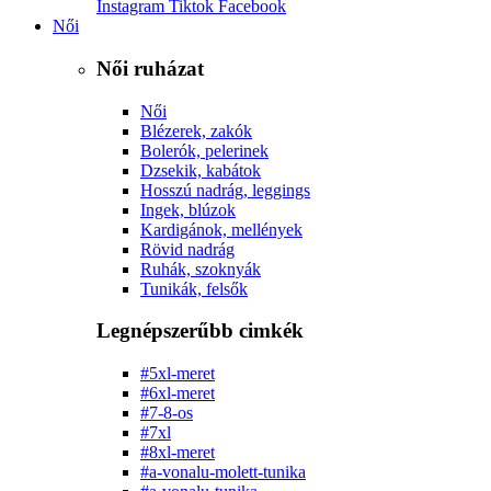
Instagram
Tiktok
Facebook
Női
Női ruházat
Női
Blézerek, zakók
Bolerók, pelerinek
Dzsekik, kabátok
Hosszú nadrág, leggings
Ingek, blúzok
Kardigánok, mellények
Rövid nadrág
Ruhák, szoknyák
Tunikák, felsők
Legnépszerűbb cimkék
#5xl-meret
#6xl-meret
#7-8-os
#7xl
#8xl-meret
#a-vonalu-molett-tunika