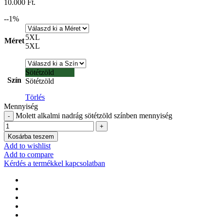
10.000 Ft.
-
-1
%
5XL
Méret
5XL
Sötétzöld
Szín
Sötétzöld
Törlés
Mennyiség
Molett alkalmi nadrág sötétzöld színben mennyiség
Kosárba teszem
Add to wishlist
Add to compare
Kérdés a termékkel kapcsolatban