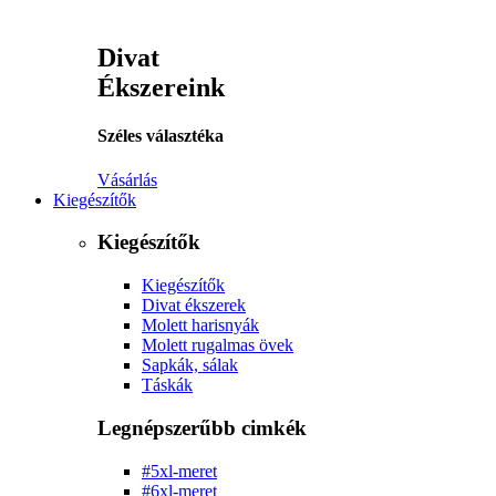
Divat
Ékszereink
Széles választéka
Vásárlás
Kiegészítők
Kiegészítők
Kiegészítők
Divat ékszerek
Molett harisnyák
Molett rugalmas övek
Sapkák, sálak
Táskák
Legnépszerűbb cimkék
#5xl-meret
#6xl-meret