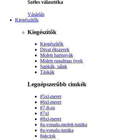
Széles választéka
Vásárlás
Kiegészítők
Kiegészítők
Kiegészítők
Divat ékszerek
Molett harisnyák
Molett rugalmas övek
Sapkák, sálak
Táskák
Legnépszerűbb cimkék
#5xl-meret
#6xl-meret
#7-8-os
#7xl
#8xl-meret
#a-vonalu-molett-tunika
#a-vonalu-tunika
#akciok