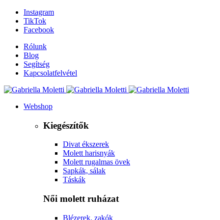
Instagram
TikTok
Facebook
Rólunk
Blog
Segítség
Kapcsolatfelvétel
Webshop
Kiegészítők
Divat ékszerek
Molett harisnyák
Molett rugalmas övek
Sapkák, sálak
Táskák
Női molett ruházat
Blézerek, zakók