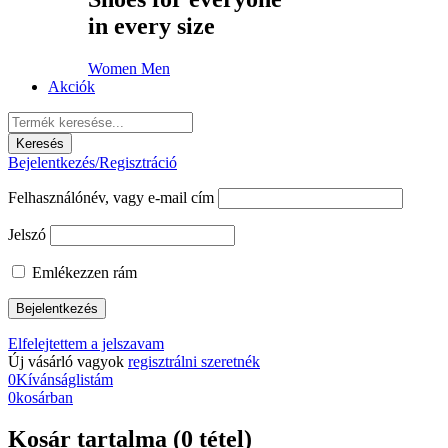
in every size
Women
Men
Akciók
Bejelentkezés/Regisztráció
Felhasználónév, vagy e-mail cím
Jelszó
Emlékezzen rám
Elfelejtettem a jelszavam
Új vásárló vagyok
regisztrálni szeretnék
0
Kívánságlistám
0
kosárban
Kosár tartalma (0 tétel)