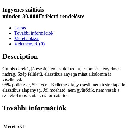
Ingyenes szállítás
minden 30.000Ft feletti rendelésre
Leírás
További információk
Mérettáblázat
Vélemények (0)
Description
Gumis derekú, jó esésű, nem szűk fazonú, csinos és kényelmes
nadrág. Szép felületű, elasztikus anyaga miatt alkalomra is
viselheted.
95% poliészter, 5% lycra. Kellemes, lágy esésű, nem testre tapadó,
elasztikus alapanyag. Jól mosható, nem gyűrődik, nem veszít a
színéből mosás után, és formatartó.
További információk
Méret
5XL