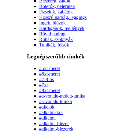
Blézerek, zakók
Bolerók, pelerinek
Dzsekik, kabátok
Hosszú nadrág, leggings
Ingek, blúzok
Kardigánok, mellények
Rövid nadrág
Ruhák, szoknyák
Tunikák, felsők
Legnépszerűbb cimkék
#5xl-meret
#6xl-meret
#7-8-os
#7xl
#8xl-meret
#a-vonalu-molett-tunika
#a-vonalu-tunika
#akciok
#alkalmakra
#alkalmi
#alkalmi-blezer
#alkalmi-blezerek