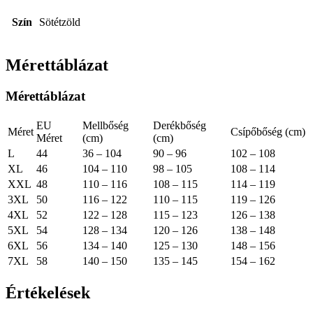
Szín
Sötétzöld
Mérettáblázat
Mérettáblázat
EU
Mellbőség
Derékbőség
Méret
Csípőbőség (cm)
Méret
(cm)
(cm)
L
44
36 – 104
90 – 96
102 – 108
XL
46
104 – 110
98 – 105
108 – 114
XXL
48
110 – 116
108 – 115
114 – 119
3XL
50
116 – 122
110 – 115
119 – 126
4XL
52
122 – 128
115 – 123
126 – 138
5XL
54
128 – 134
120 – 126
138 – 148
6XL
56
134 – 140
125 – 130
148 – 156
7XL
58
140 – 150
135 – 145
154 – 162
Értékelések