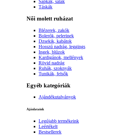
Sapkák, sálak
Táskák
Női molett ruházat
Blézerek, zakók
Bolerók, pelerinek
Dzsekik, kabátok
Hosszú nadrág, leggings
Ingek, blúzok
Kardigánok, mellények
Rövid nadrág
Ruhák, szoknyák
Tunikák, felsők
Egyéb kategóriák
Ajándékutalványok
Ajánlataink
Legújabb termékeink
Leértékelt
Bestsellerek