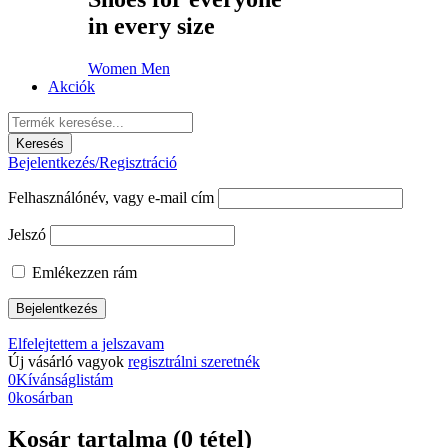
in every size
Women
Men
Akciók
Bejelentkezés/Regisztráció
Felhasználónév, vagy e-mail cím
Jelszó
Emlékezzen rám
Elfelejtettem a jelszavam
Új vásárló vagyok
regisztrálni szeretnék
0
Kívánságlistám
0
kosárban
Kosár tartalma (0 tétel)