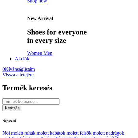
Shop now
New Arrival
Shoes for everyone
in every size
Women
Men
Akciók
0
Kívánságlistám
Vissza a tetejére
Termék keresés
Népszerű
Női
molett ruhák
molett kabátok
molett felsők
molett nadrágok