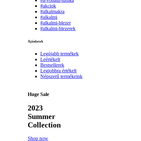
#a-vonalu-tunika
#akciok
#alkalmakra
#alkalmi
#alkalmi-blezer
#alkalmi-blezerek
Ajánlatok
Legújabb termékek
Leértékelt
Bestsellerek
Legjobbra értékelt
Népszerű termékeink
Huge Sale
2023
Summer
Collection
Shop now