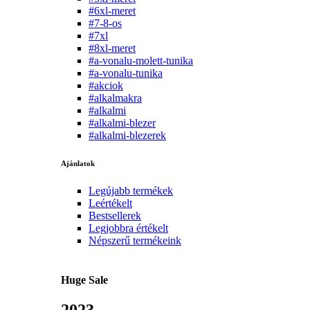
#6xl-meret
#7-8-os
#7xl
#8xl-meret
#a-vonalu-molett-tunika
#a-vonalu-tunika
#akciok
#alkalmakra
#alkalmi
#alkalmi-blezer
#alkalmi-blezerek
Ajánlatok
Legújabb termékek
Leértékelt
Bestsellerek
Legjobbra értékelt
Népszerű termékeink
Huge Sale