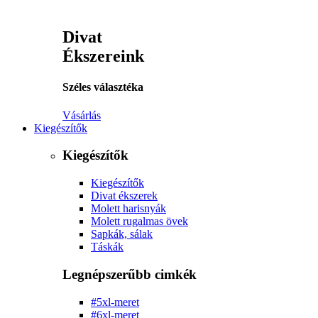
Divat
Ékszereink
Széles választéka
Vásárlás
Kiegészítők
Kiegészítők
Kiegészítők
Divat ékszerek
Molett harisnyák
Molett rugalmas övek
Sapkák, sálak
Táskák
Legnépszerűbb cimkék
#5xl-meret
#6xl-meret