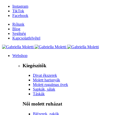
Instagram
TikTok
Facebook
Rólunk
Blog
Segítség
Kapcsolatfelvétel
Webshop
Kiegészítők
Divat ékszerek
Molett harisnyák
Molett rugalmas övek
Sapkák, sálak
Táskák
Női molett ruházat
Blézerek, zakók