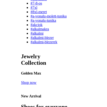
#7-8-os
#7xl
#8xl-meret
#a-vonalu-molett-tunika
#a-vonalu-tunika
#akciok
#alkalmakra
#alkalmi
#alkalmi-blezer
#alkalmi-blezerek
Jewelry
Collection
Golden Max
Shop now
New Arrival
Shoes for everyone