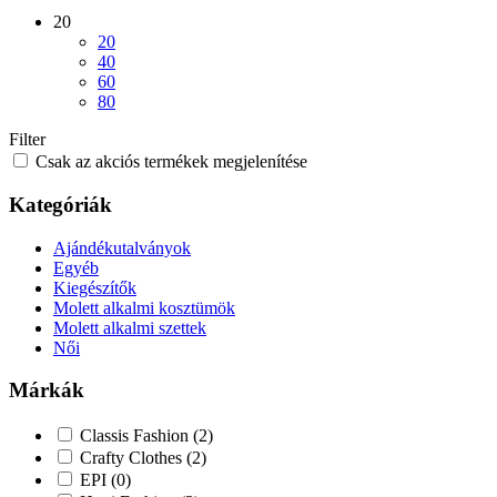
20
20
40
60
80
Filter
Csak az akciós termékek megjelenítése
Kategóriák
Ajándékutalványok
Egyéb
Kiegészítők
Molett alkalmi kosztümök
Molett alkalmi szettek
Női
Márkák
Classis Fashion
(2)
Crafty Clothes
(2)
EPI
(0)