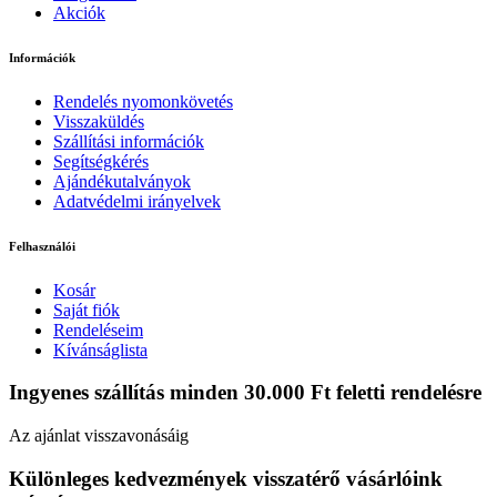
Akciók
Információk
Rendelés nyomonkövetés
Visszaküldés
Szállítási információk
Segítségkérés
Ajándékutalványok
Adatvédelmi irányelvek
Felhasználói
Kosár
Saját fiók
Rendeléseim
Kívánságlista
Ingyenes szállítás minden 30.000 Ft feletti rendelésre
Az ajánlat visszavonásáig
Különleges kedvezmények visszatérő vásárlóink