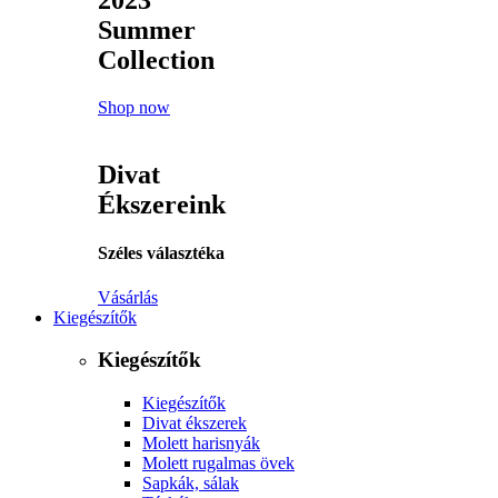
2023
Summer
Collection
Shop now
Divat
Ékszereink
Széles választéka
Vásárlás
Kiegészítők
Kiegészítők
Kiegészítők
Divat ékszerek
Molett harisnyák
Molett rugalmas övek
Sapkák, sálak