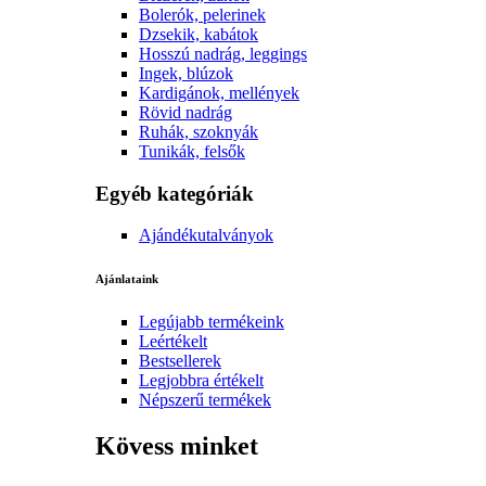
Bolerók, pelerinek
Dzsekik, kabátok
Hosszú nadrág, leggings
Ingek, blúzok
Kardigánok, mellények
Rövid nadrág
Ruhák, szoknyák
Tunikák, felsők
Egyéb kategóriák
Ajándékutalványok
Ajánlataink
Legújabb termékeink
Leértékelt
Bestsellerek
Legjobbra értékelt
Népszerű termékek
Kövess minket