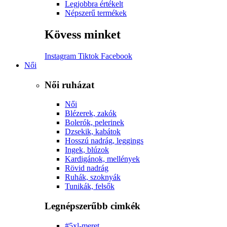
Legjobbra értékelt
Népszerű termékek
Kövess minket
Instagram
Tiktok
Facebook
Női
Női ruházat
Női
Blézerek, zakók
Bolerók, pelerinek
Dzsekik, kabátok
Hosszú nadrág, leggings
Ingek, blúzok
Kardigánok, mellények
Rövid nadrág
Ruhák, szoknyák
Tunikák, felsők
Legnépszerűbb cimkék
#5xl-meret