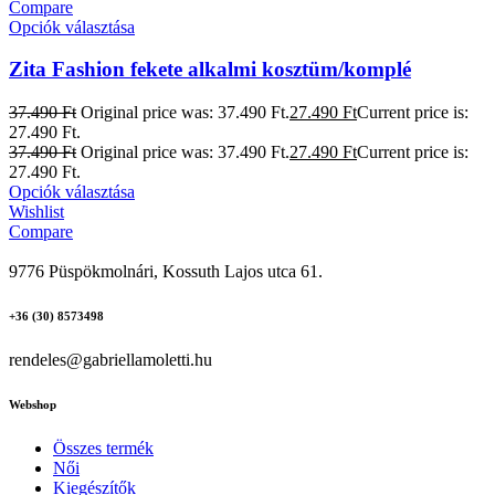
Compare
Opciók választása
Zita Fashion fekete alkalmi kosztüm/komplé
37.490
Ft
Original price was: 37.490 Ft.
27.490
Ft
Current price is:
27.490 Ft.
37.490
Ft
Original price was: 37.490 Ft.
27.490
Ft
Current price is:
27.490 Ft.
Opciók választása
Wishlist
Compare
9776 Püspökmolnári, Kossuth Lajos utca 61.
+36 (30) 8573498
rendeles@gabriellamoletti.hu
Webshop
Összes termék
Női
Kiegészítők