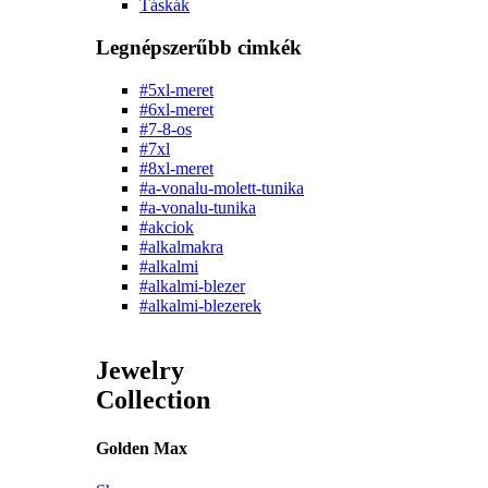
Táskák
Legnépszerűbb cimkék
#5xl-meret
#6xl-meret
#7-8-os
#7xl
#8xl-meret
#a-vonalu-molett-tunika
#a-vonalu-tunika
#akciok
#alkalmakra
#alkalmi
#alkalmi-blezer
#alkalmi-blezerek
Jewelry
Collection
Golden Max