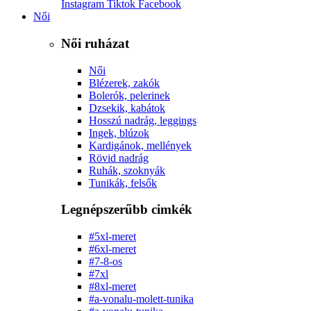
Instagram
Tiktok
Facebook
Női
Női ruházat
Női
Blézerek, zakók
Bolerók, pelerinek
Dzsekik, kabátok
Hosszú nadrág, leggings
Ingek, blúzok
Kardigánok, mellények
Rövid nadrág
Ruhák, szoknyák
Tunikák, felsők
Legnépszerűbb cimkék
#5xl-meret
#6xl-meret
#7-8-os
#7xl
#8xl-meret
#a-vonalu-molett-tunika