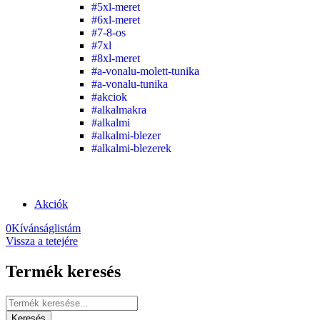
#5xl-meret
#6xl-meret
#7-8-os
#7xl
#8xl-meret
#a-vonalu-molett-tunika
#a-vonalu-tunika
#akciok
#alkalmakra
#alkalmi
#alkalmi-blezer
#alkalmi-blezerek
Akciók
0
Kívánságlistám
Vissza a tetejére
Termék keresés