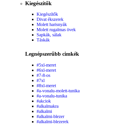
Kiegészítők
Kiegészítők
Divat ékszerek
Molett harisnyák
Molett rugalmas övek
Sapkák, sálak
Táskák
Legnépszerűbb cimkék
#5xl-meret
#6xl-meret
#7-8-os
#7xl
#8xl-meret
#a-vonalu-molett-tunika
#a-vonalu-tunika
#akciok
#alkalmakra
#alkalmi
#alkalmi-blezer
#alkalmi-blezerek