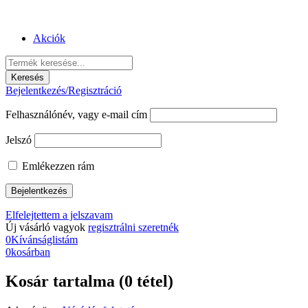
Akciók
Bejelentkezés/Regisztráció
Felhasználónév, vagy e-mail cím
Jelszó
Emlékezzen rám
Elfelejtettem a jelszavam
Új vásárló vagyok
regisztrálni szeretnék
0
Kívánságlistám
0
kosárban
Kosár tartalma (0 tétel)