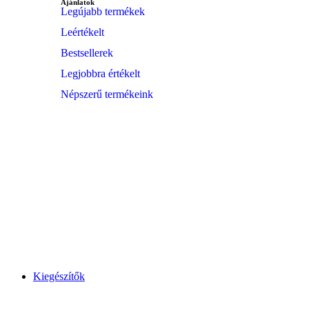
Ajánlatok
Legújabb termékek
Leértékelt
Bestsellerek
Legjobbra értékelt
Népszerű termékeink
Divat
Ékszereink
Széles választéka
Vásárlás
Kiegészítők