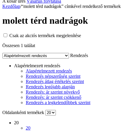
A kosár üres
Vásárlás folytatása
Kezdőlap
/
“molett térd nadrágok” címkével rendelkező termékek
molett térd nadrágok
Csak az akciós termékek megjelenítése
Összesen 1 találat
Rendezés
Alapértelmezett rendezés
Alapértelmezett rendezés
Rendezés népszerűség szerint
Rendezés átlag értékelés szerint
Rendezés legújabb alapján
Rendezés: ár szerint növekvő
Rendezés: ár szerint csökkenő
Rendezés a legkelendőbbek szerint
Oldalankénti termékek
20
20