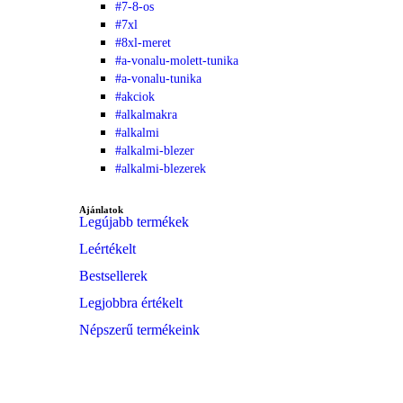
#7-8-os
#7xl
#8xl-meret
#a-vonalu-molett-tunika
#a-vonalu-tunika
#akciok
#alkalmakra
#alkalmi
#alkalmi-blezer
#alkalmi-blezerek
Ajánlatok
Legújabb termékek
Leértékelt
Bestsellerek
Legjobbra értékelt
Népszerű termékeink
Divat