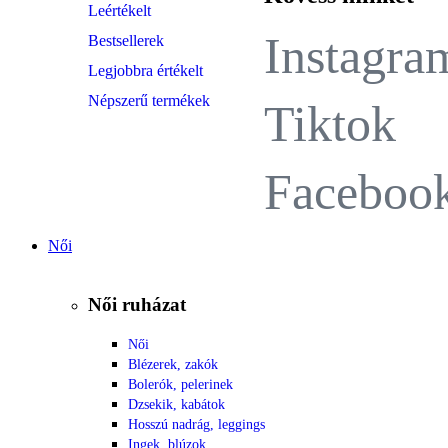
Leértékelt
Instagra
Bestsellerek
Legjobbra értékelt
Népszerű termékek
Tiktok
Faceboo
Női
Női ruházat
Női
Blézerek, zakók
Bolerók, pelerinek
Dzsekik, kabátok
Hosszú nadrág, leggings
Ingek, blúzok