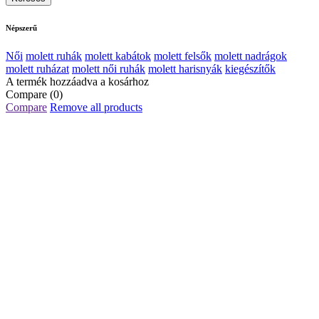
Népszerű
Női
molett ruhák
molett kabátok
molett felsők
molett nadrágok
molett ruházat
molett női ruhák
molett harisnyák
kiegészítők
A termék hozzáadva a kosárhoz
Compare
(0)
Compare
Remove all products