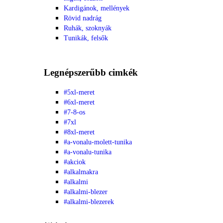
Kardigánok, mellények
Rövid nadrág
Ruhák, szoknyák
Tunikák, felsők
Legnépszerűbb cimkék
#5xl-meret
#6xl-meret
#7-8-os
#7xl
#8xl-meret
#a-vonalu-molett-tunika
#a-vonalu-tunika
#akciok
#alkalmakra
#alkalmi
#alkalmi-blezer
#alkalmi-blezerek