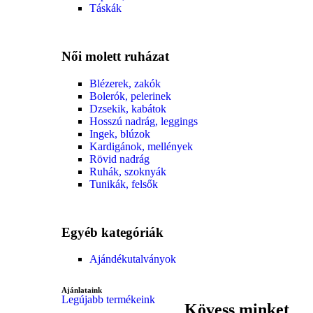
Táskák
Női molett ruházat
Blézerek, zakók
Bolerók, pelerinek
Dzsekik, kabátok
Hosszú nadrág, leggings
Ingek, blúzok
Kardigánok, mellények
Rövid nadrág
Ruhák, szoknyák
Tunikák, felsők
Egyéb kategóriák
Ajándékutalványok
Ajánlataink
Legújabb termékeink
Kövess minket