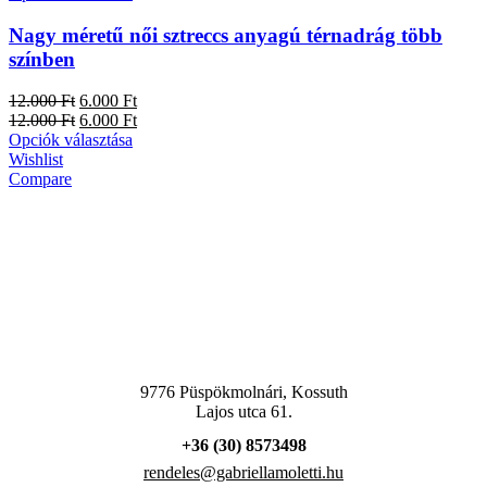
Nagy méretű női sztreccs anyagú térnadrág több
színben
12.000
Ft
6.000
Ft
12.000
Ft
6.000
Ft
Opciók választása
Wishlist
Compare
9776 Püspökmolnári, Kossuth
Lajos utca 61.
+36 (30) 8573498
rendeles@gabriellamoletti.hu