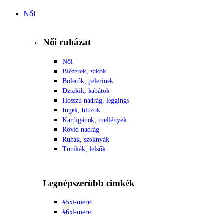
Női
Női ruházat
Női
Blézerek, zakók
Bolerók, pelerinek
Dzsekik, kabátok
Hosszú nadrág, leggings
Ingek, blúzok
Kardigánok, mellények
Rövid nadrág
Ruhák, szoknyák
Tunikák, felsők
Legnépszerűbb cimkék
#5xl-meret
#6xl-meret