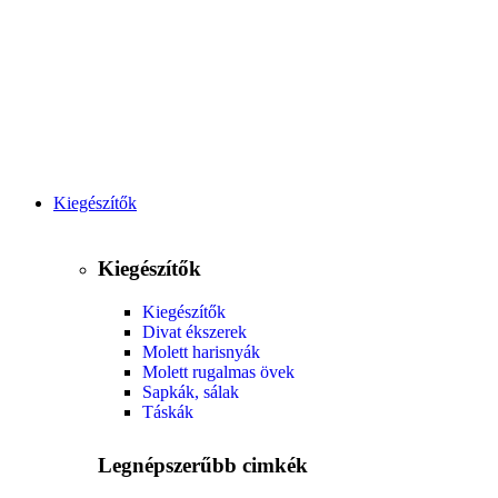
Ékszereink
Széles választéka
Vásárlás
Kiegészítők
Kiegészítők
Kiegészítők
Divat ékszerek
Molett harisnyák
Molett rugalmas övek
Sapkák, sálak
Táskák
Legnépszerűbb cimkék