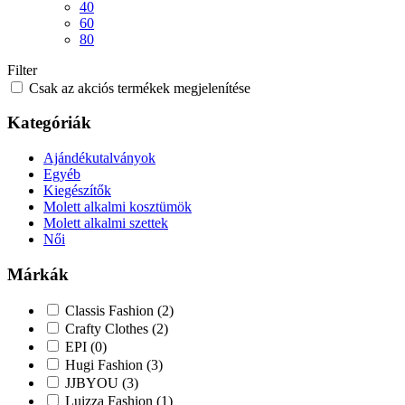
40
60
80
Filter
Csak az akciós termékek megjelenítése
Kategóriák
Ajándékutalványok
Egyéb
Kiegészítők
Molett alkalmi kosztümök
Molett alkalmi szettek
Női
Márkák
Classis Fashion
(2)
Crafty Clothes
(2)
EPI
(0)
Hugi Fashion
(3)
JJBYOU
(3)
Luizza Fashion
(1)