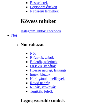
Bestsellerek
Legjobbra értékelt
Népszerű termékek
Kövess minket
Instagram
Tiktok
Facebook
Női
Női ruházat
Női
Blézerek, zakók
Bolerók, pelerinek
Dzsekik, kabátok
Hosszú nadrág, leggings
Ingek, blúzok
Kardigánok, mellények
Rövid nadrág
Ruhák, szoknyák
Tunikák, felsők
Legnépszerűbb cimkék