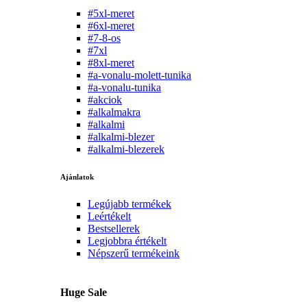
#5xl-meret
#6xl-meret
#7-8-os
#7xl
#8xl-meret
#a-vonalu-molett-tunika
#a-vonalu-tunika
#akciok
#alkalmakra
#alkalmi
#alkalmi-blezer
#alkalmi-blezerek
Ajánlatok
Legújabb termékek
Leértékelt
Bestsellerek
Legjobbra értékelt
Népszerű termékeink
Huge Sale