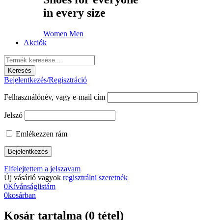
in every size
Women
Men
Akciók
Bejelentkezés/Regisztráció
Felhasználónév, vagy e-mail cím
Jelszó
Emlékezzen rám
Elfelejtettem a jelszavam
Új vásárló vagyok
regisztrálni szeretnék
0
Kívánságlistám
0
kosárban
Kosár tartalma (0 tétel)