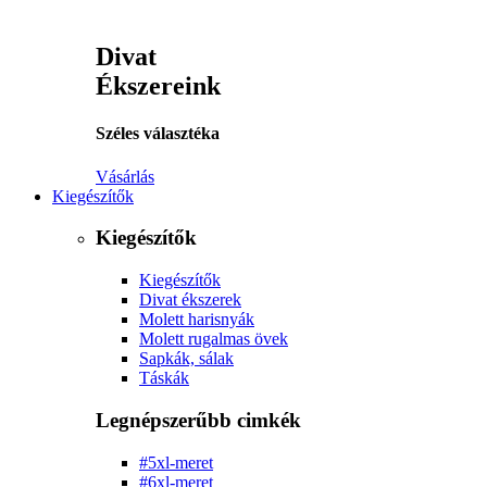
Divat
Ékszereink
Széles választéka
Vásárlás
Kiegészítők
Kiegészítők
Kiegészítők
Divat ékszerek
Molett harisnyák
Molett rugalmas övek
Sapkák, sálak
Táskák
Legnépszerűbb cimkék
#5xl-meret
#6xl-meret