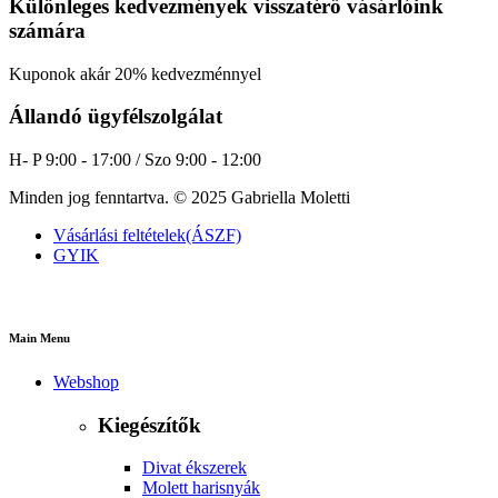
Különleges kedvezmények visszatérő vásárlóink
számára
Kuponok akár 20% kedvezménnyel
Állandó ügyfélszolgálat
H- P 9:00 - 17:00 / Szo 9:00 - 12:00
Minden jog fenntartva. © 2025 Gabriella Moletti
Vásárlási feltételek(ÁSZF)
GYIK
Main Menu
Webshop
Kiegészítők
Divat ékszerek
Molett harisnyák