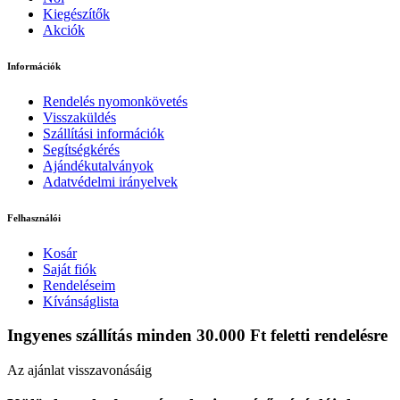
Kiegészítők
Akciók
Információk
Rendelés nyomonkövetés
Visszaküldés
Szállítási információk
Segítségkérés
Ajándékutalványok
Adatvédelmi irányelvek
Felhasználói
Kosár
Saját fiók
Rendeléseim
Kívánságlista
Ingyenes szállítás minden 30.000 Ft feletti rendelésre
Az ajánlat visszavonásáig