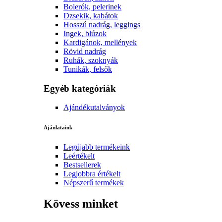
Bolerók, pelerinek
Dzsekik, kabátok
Hosszú nadrág, leggings
Ingek, blúzok
Kardigánok, mellények
Rövid nadrág
Ruhák, szoknyák
Tunikák, felsők
Egyéb kategóriák
Ajándékutalványok
Ajánlataink
Legújabb termékeink
Leértékelt
Bestsellerek
Legjobbra értékelt
Népszerű termékek
Kövess minket