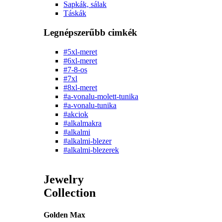
Sapkák, sálak
Táskák
Legnépszerűbb cimkék
#5xl-meret
#6xl-meret
#7-8-os
#7xl
#8xl-meret
#a-vonalu-molett-tunika
#a-vonalu-tunika
#akciok
#alkalmakra
#alkalmi
#alkalmi-blezer
#alkalmi-blezerek
Jewelry
Collection
Golden Max