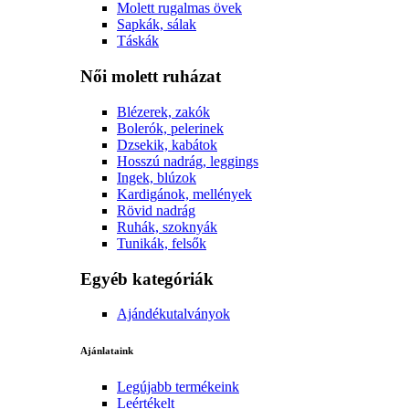
Molett rugalmas övek
Sapkák, sálak
Táskák
Női molett ruházat
Blézerek, zakók
Bolerók, pelerinek
Dzsekik, kabátok
Hosszú nadrág, leggings
Ingek, blúzok
Kardigánok, mellények
Rövid nadrág
Ruhák, szoknyák
Tunikák, felsők
Egyéb kategóriák
Ajándékutalványok
Ajánlataink
Legújabb termékeink
Leértékelt