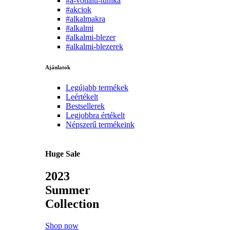
#a-vonalu-tunika
#akciok
#alkalmakra
#alkalmi
#alkalmi-blezer
#alkalmi-blezerek
Ajánlatok
Legújabb termékek
Leértékelt
Bestsellerek
Legjobbra értékelt
Népszerű termékeink
Huge Sale
2023
Summer
Collection
Shop now