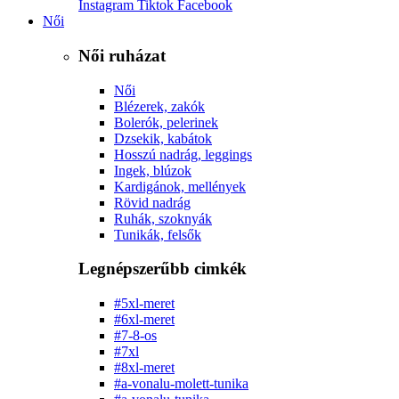
Instagram
Tiktok
Facebook
Női
Női ruházat
Női
Blézerek, zakók
Bolerók, pelerinek
Dzsekik, kabátok
Hosszú nadrág, leggings
Ingek, blúzok
Kardigánok, mellények
Rövid nadrág
Ruhák, szoknyák
Tunikák, felsők
Legnépszerűbb cimkék
#5xl-meret
#6xl-meret
#7-8-os
#7xl
#8xl-meret
#a-vonalu-molett-tunika