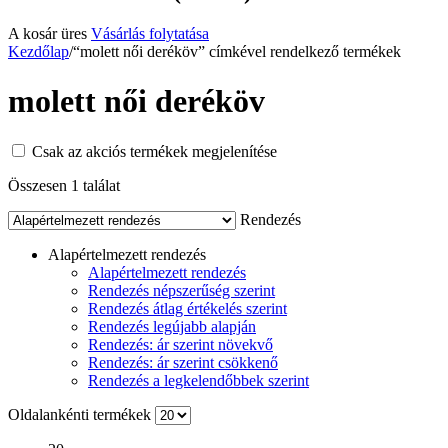
A kosár üres
Vásárlás folytatása
Kezdőlap
/
“molett női deréköv” címkével rendelkező termékek
molett női deréköv
Csak az akciós termékek megjelenítése
Összesen 1 találat
Rendezés
Alapértelmezett rendezés
Alapértelmezett rendezés
Rendezés népszerűség szerint
Rendezés átlag értékelés szerint
Rendezés legújabb alapján
Rendezés: ár szerint növekvő
Rendezés: ár szerint csökkenő
Rendezés a legkelendőbbek szerint
Oldalankénti termékek