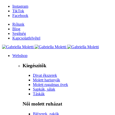
Instagram
TikTok
Facebook
Rólunk
Blog
Segítség
Kapcsolatfelvétel
Webshop
Kiegészítők
Divat ékszerek
Molett harisnyák
Molett rugalmas övek
Sapkák, sálak
Táskák
Női molett ruházat
Blézerek, zakók