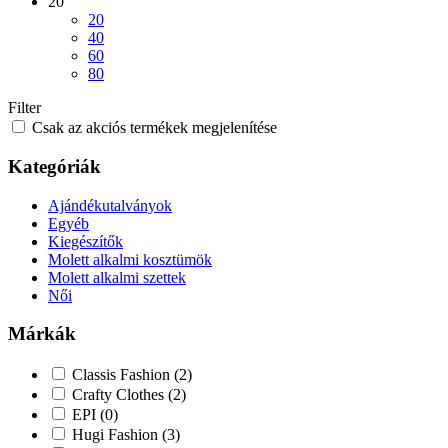
20
20
40
60
80
Filter
Csak az akciós termékek megjelenítése
Kategóriák
Ajándékutalványok
Egyéb
Kiegészítők
Molett alkalmi kosztümök
Molett alkalmi szettek
Női
Márkák
Classis Fashion
(2)
Crafty Clothes
(2)
EPI
(0)
Hugi Fashion
(3)