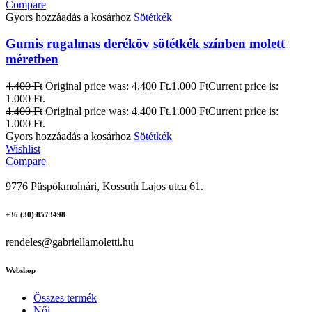
Compare
Gyors hozzáadás a kosárhoz
Sötétkék
Gumis rugalmas deréköv sötétkék színben molett
méretben
4.400
Ft
Original price was: 4.400 Ft.
1.000
Ft
Current price is:
1.000 Ft.
4.400
Ft
Original price was: 4.400 Ft.
1.000
Ft
Current price is:
1.000 Ft.
Gyors hozzáadás a kosárhoz
Sötétkék
Wishlist
Compare
9776 Püspökmolnári, Kossuth Lajos utca 61.
+36 (30) 8573498
rendeles@gabriellamoletti.hu
Webshop
Összes termék
Női