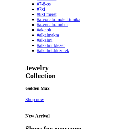
#7-8-os
#7xl
#8xl-meret
#a-vonalu-molett-tunika
#a-vonalu-tunika
#akciok
#alkalmakra
#alkalmi
#alkalmi-blezer
#alkalmi-blezerek
Jewelry
Collection
Golden Max
Shop now
New Arrival
Shoes for everyone