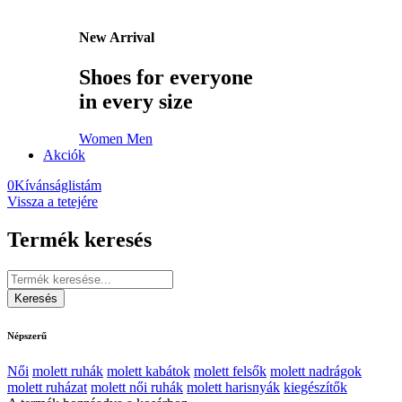
New Arrival
Shoes for everyone
in every size
Women
Men
Akciók
0
Kívánságlistám
Vissza a tetejére
Termék keresés
Népszerű
Női
molett ruhák
molett kabátok
molett felsők
molett nadrágok
molett ruházat
molett női ruhák
molett harisnyák
kiegészítők