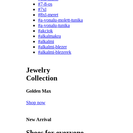
#7-8-os
#7xl
#8xl-meret
#a-vonalu-molett-tunika
#a-vonalu-tunika
#akciok
#alkalmakra
#alkalmi
#alkalmi-blezer
#alkalmi-blezerek
Jewelry
Collection
Golden Max
Shop now
New Arrival
Shoes for everyone