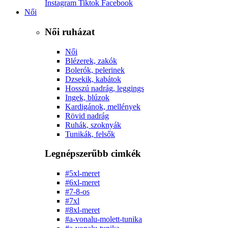
Instagram
Tiktok
Facebook
Női
Női ruházat
Női
Blézerek, zakók
Bolerók, pelerinek
Dzsekik, kabátok
Hosszú nadrág, leggings
Ingek, blúzok
Kardigánok, mellények
Rövid nadrág
Ruhák, szoknyák
Tunikák, felsők
Legnépszerűbb cimkék
#5xl-meret
#6xl-meret
#7-8-os
#7xl
#8xl-meret
#a-vonalu-molett-tunika