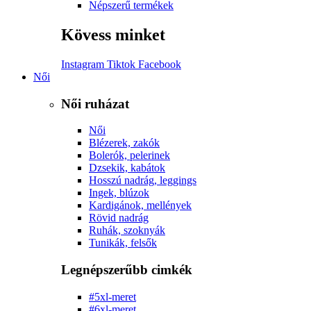
Népszerű termékek
Kövess minket
Instagram
Tiktok
Facebook
Női
Női ruházat
Női
Blézerek, zakók
Bolerók, pelerinek
Dzsekik, kabátok
Hosszú nadrág, leggings
Ingek, blúzok
Kardigánok, mellények
Rövid nadrág
Ruhák, szoknyák
Tunikák, felsők
Legnépszerűbb cimkék
#5xl-meret
#6xl-meret