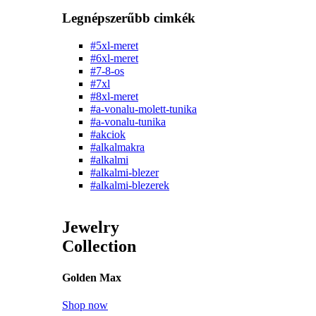
Legnépszerűbb cimkék
#5xl-meret
#6xl-meret
#7-8-os
#7xl
#8xl-meret
#a-vonalu-molett-tunika
#a-vonalu-tunika
#akciok
#alkalmakra
#alkalmi
#alkalmi-blezer
#alkalmi-blezerek
Jewelry
Collection
Golden Max
Shop now