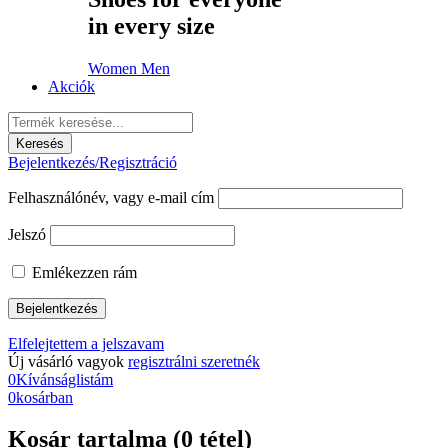
in every size
Women
Men
Akciók
Bejelentkezés/Regisztráció
Felhasználónév, vagy e-mail cím
Jelszó
Emlékezzen rám
Elfelejtettem a jelszavam
Új vásárló vagyok
regisztrálni szeretnék
0
Kívánságlistám
0
kosárban
Kosár tartalma (0 tétel)