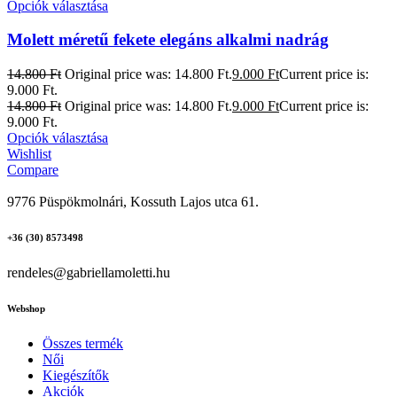
Opciók választása
Molett méretű fekete elegáns alkalmi nadrág
14.800
Ft
Original price was: 14.800 Ft.
9.000
Ft
Current price is:
9.000 Ft.
14.800
Ft
Original price was: 14.800 Ft.
9.000
Ft
Current price is:
9.000 Ft.
Opciók választása
Wishlist
Compare
9776 Püspökmolnári, Kossuth Lajos utca 61.
+36 (30) 8573498
rendeles@gabriellamoletti.hu
Webshop
Összes termék
Női
Kiegészítők
Akciók