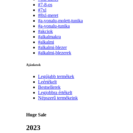
#7-8-os
#7xl
#8xl-meret
#a-vonalu-molett-tunika
#a-vonalu-tunika
#akciok
#alkalmakra
#alkalmi
#alkalmi-blezer
#alkalmi-blezerek
Ajánlatok
Legújabb termékek
Leértékelt
Bestsellerek
Legjobbra értékelt
Népszerű termékeink
Huge Sale
2023