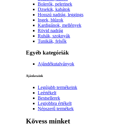
Bolerók, pelerinek
Dzsekik, kabátok
Hosszú nadrág, leggings
Ingek, blúzok
Kardigánok, mellények
Rövid nadrág
Ruhák, szoknyák
Tunikák, felsők
Egyéb kategóriák
Ajándékutalványok
Ajánlataink
Legújabb termékeink
Leértékelt
Bestsellerek
Legjobbra értékelt
Népszerű termékek
Kövess minket