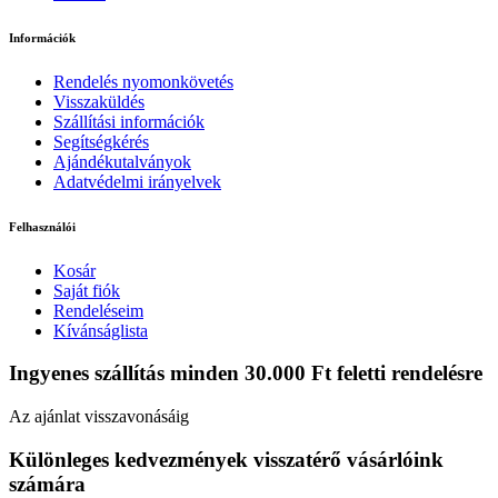
Információk
Rendelés nyomonkövetés
Visszaküldés
Szállítási információk
Segítségkérés
Ajándékutalványok
Adatvédelmi irányelvek
Felhasználói
Kosár
Saját fiók
Rendeléseim
Kívánságlista
Ingyenes szállítás minden 30.000 Ft feletti rendelésre
Az ajánlat visszavonásáig
Különleges kedvezmények visszatérő vásárlóink
számára