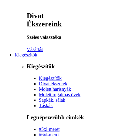
Divat
Ékszereink
Széles választéka
Vásárlás
Kiegészítők
Kiegészítők
Kiegészítők
Divat ékszerek
Molett harisnyák
Molett rugalmas övek
Sapkák, sálak
Táskák
Legnépszerűbb cimkék
#5xl-meret
#6xl-meret