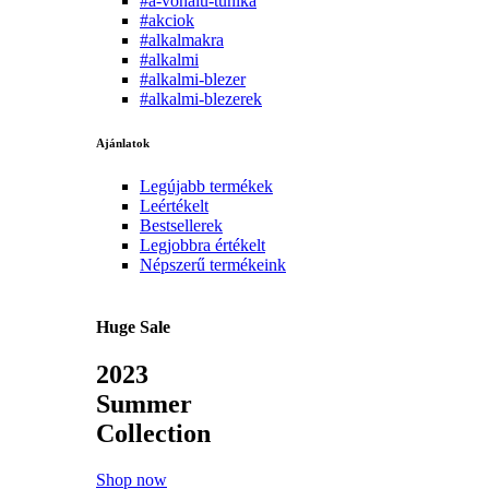
#a-vonalu-tunika
#akciok
#alkalmakra
#alkalmi
#alkalmi-blezer
#alkalmi-blezerek
Ajánlatok
Legújabb termékek
Leértékelt
Bestsellerek
Legjobbra értékelt
Népszerű termékeink
Huge Sale
2023
Summer
Collection
Shop now