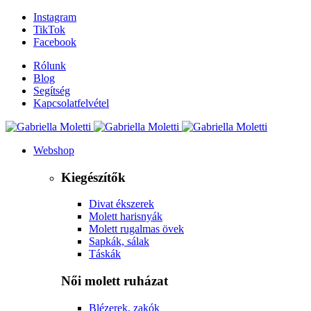
Instagram
TikTok
Facebook
Rólunk
Blog
Segítség
Kapcsolatfelvétel
Webshop
Kiegészítők
Divat ékszerek
Molett harisnyák
Molett rugalmas övek
Sapkák, sálak
Táskák
Női molett ruházat
Blézerek, zakók