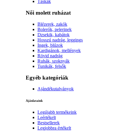
Táskák
Női molett ruházat
Blézerek, zakók
Bolerók, pelerinek
Dzsekik, kabátok
Hosszú nadrág, leggings
Ingek, blúzok
Kardigánok, mellények
Rövid nadrág
Ruhák, szoknyák
Tunikák, felsők
Egyéb kategóriák
Ajándékutalványok
Ajánlataink
Legújabb termékeink
Leértékelt
Bestsellerek
Legjobbra értékelt