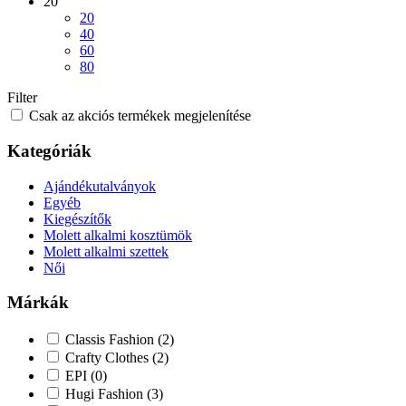
20
20
40
60
80
Filter
Csak az akciós termékek megjelenítése
Kategóriák
Ajándékutalványok
Egyéb
Kiegészítők
Molett alkalmi kosztümök
Molett alkalmi szettek
Női
Márkák
Classis Fashion
(2)
Crafty Clothes
(2)
EPI
(0)
Hugi Fashion
(3)