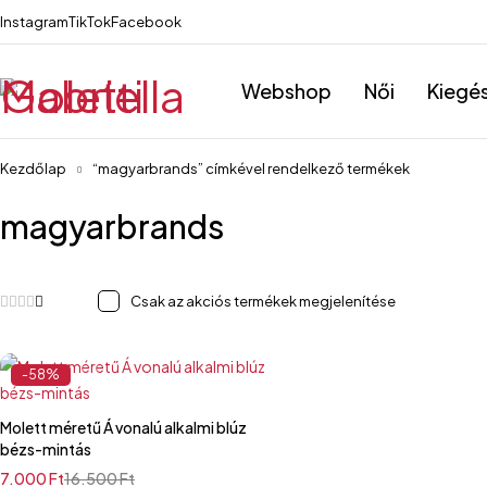
Instagram
TikTok
Facebook
Webshop
Női
Kiegé
Kezdőlap
“magyarbrands” címkével rendelkező termékek
magyarbrands
Csak az akciós termékek megjelenítése
-58%
Molett méretű Á vonalú alkalmi blúz
bézs-mintás
7.000
Ft
16.500
Ft