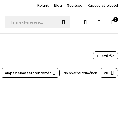
Rólunk
Blog
Segítség
Kapcsolatfelvétel
0
Alapértelmezett rendezés
Oldalankénti termékek
20