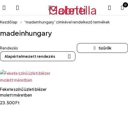
0
Kezdőlap
“madeinhungary” címkével rendelkező termékek
madeinhungary
Rendezés
Alapértelmezett rendezés
Fekete színű üzleti blézer
molett méretben
23.500
Ft