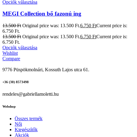
Opciók választása
MEGI Collection bő fazonú ing
13.500
Ft
Original price was: 13.500 Ft.
6.750
Ft
Current price is:
6.750 Ft.
13.500
Ft
Original price was: 13.500 Ft.
6.750
Ft
Current price is:
6.750 Ft.
Opciók választása
Wishlist
Compare
9776 Püspökmolnári, Kossuth Lajos utca 61.
+36 (30) 8573498
rendeles@gabriellamoletti.hu
Webshop
Összes termék
Női
Kiegészítők
Akciók