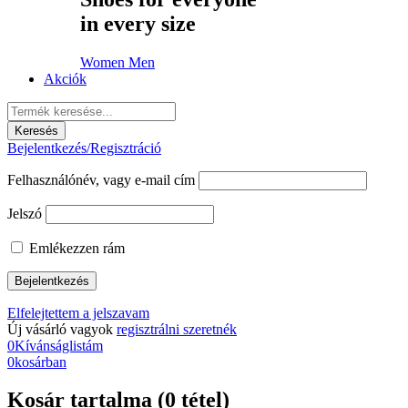
in every size
Women
Men
Akciók
Bejelentkezés/Regisztráció
Felhasználónév, vagy e-mail cím
Jelszó
Emlékezzen rám
Elfelejtettem a jelszavam
Új vásárló vagyok
regisztrálni szeretnék
0
Kívánságlistám
0
kosárban
Kosár tartalma (0 tétel)