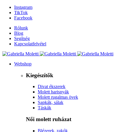
Instagram
TikTok
Facebook
Rólunk
Blog
Segítség
Kapcsolatfelvétel
Webshop
Kiegészítők
Divat ékszerek
Molett harisnyák
Molett rugalmas övek
Sapkák, sálak
Táskák
Női molett ruházat
Blézerek, zakók