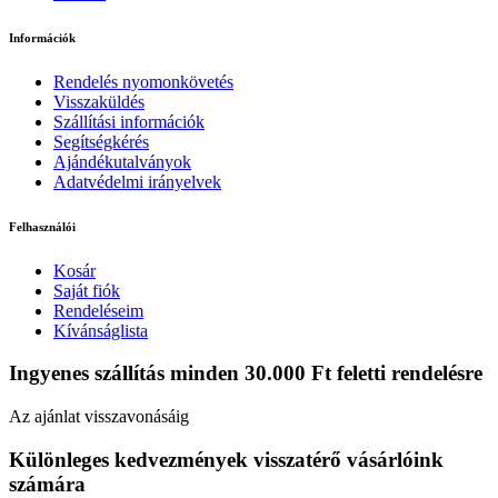
Információk
Rendelés nyomonkövetés
Visszaküldés
Szállítási információk
Segítségkérés
Ajándékutalványok
Adatvédelmi irányelvek
Felhasználói
Kosár
Saját fiók
Rendeléseim
Kívánságlista
Ingyenes szállítás minden 30.000 Ft feletti rendelésre
Az ajánlat visszavonásáig
Különleges kedvezmények visszatérő vásárlóink
számára