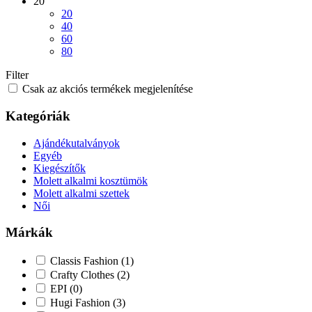
20
20
40
60
80
Filter
Csak az akciós termékek megjelenítése
Kategóriák
Ajándékutalványok
Egyéb
Kiegészítők
Molett alkalmi kosztümök
Molett alkalmi szettek
Női
Márkák
Classis Fashion
(1)
Crafty Clothes
(2)
EPI
(0)
Hugi Fashion
(3)