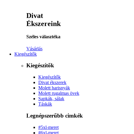
Divat
Ékszereink
Széles választéka
Vásárlás
Kiegészítők
Kiegészítők
Kiegészítők
Divat ékszerek
Molett harisnyák
Molett rugalmas övek
Sapkák, sálak
Táskák
Legnépszerűbb cimkék
#5xl-meret
#6xl-meret