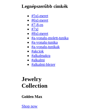
Legnépszerűbb cimkék
#5xl-meret
#6xl-meret
#7-8-os
#7xl
#8xl-meret
#a-vonalu-molett-tunika
#a-vonalu-tunika
#a-vonalu-tunikak
#akciok
#alkalmakra
#alkalmi
#alkalmi-blezer
Jewelry
Collection
Golden Max
Shop now