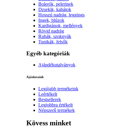
Bolerók, pelerinek
Dzsekik, kabátok
Hosszú nadrág, leggings
Ingek, blúzok
Kardigánok, mellények
Rövid nadrág
Ruhák, szoknyák
Tunikák, felsők
Egyéb kategóriák
Ajándékutalványok
Ajánlataink
Legújabb termékeink
Leértékelt
Bestsellerek
Legjobbra értékelt
Népszerű termékek
Kövess minket