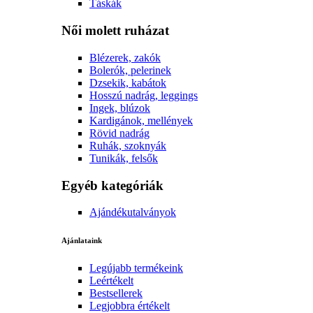
Táskák
Női molett ruházat
Blézerek, zakók
Bolerók, pelerinek
Dzsekik, kabátok
Hosszú nadrág, leggings
Ingek, blúzok
Kardigánok, mellények
Rövid nadrág
Ruhák, szoknyák
Tunikák, felsők
Egyéb kategóriák
Ajándékutalványok
Ajánlataink
Legújabb termékeink
Leértékelt
Bestsellerek
Legjobbra értékelt