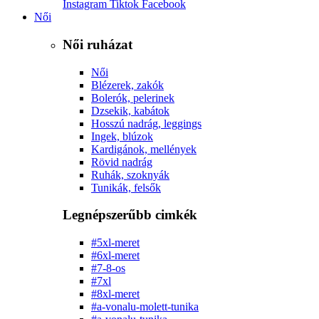
Instagram
Tiktok
Facebook
Női
Női ruházat
Női
Blézerek, zakók
Bolerók, pelerinek
Dzsekik, kabátok
Hosszú nadrág, leggings
Ingek, blúzok
Kardigánok, mellények
Rövid nadrág
Ruhák, szoknyák
Tunikák, felsők
Legnépszerűbb cimkék
#5xl-meret
#6xl-meret
#7-8-os
#7xl
#8xl-meret
#a-vonalu-molett-tunika