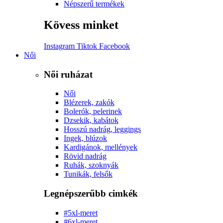
Népszerű termékek
Kövess minket
Instagram
Tiktok
Facebook
Női
Női ruházat
Női
Blézerek, zakók
Bolerók, pelerinek
Dzsekik, kabátok
Hosszú nadrág, leggings
Ingek, blúzok
Kardigánok, mellények
Rövid nadrág
Ruhák, szoknyák
Tunikák, felsők
Legnépszerűbb cimkék
#5xl-meret
#6xl-meret