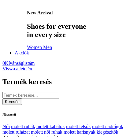
New Arrival
Shoes for everyone
in every size
Women
Men
Akciók
0
Kívánságlistám
Vissza a tetejére
Termék keresés
Népszerű
Női
molett ruhák
molett kabátok
molett felsők
molett nadrágok
molett ruházat
molett női ruhák
molett harisnyák
kiegészítők