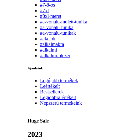
#7-8-os
#7xl
#8xl-meret
#a-vonalu-molett-tunika
#a-vonalu-tunika
#a-vonalu-tunikak
#akciok
#alkalmakra
#alkalmi
#alkalmi-blezer
Ajánlatok
Legújabb termékek
Leértékelt
Bestsellerek
Legjobbra értékelt
Népszerű termékeink
Huge Sale
2023