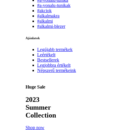
#a-vonalu-tunika
#a-vonalu-tunikak
#akciok
#alkalmakra
#alkalmi
#alkalmi-blezer
Ajánlatok
Legújabb termékek
Leértékelt
Bestsellerek
Legjobbra értékelt
Népszerű termékeink
Huge Sale
2023
Summer
Collection
Shop now