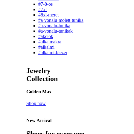
#7-8-os
#7xl
#8xl-meret
#a-vonalu-molett-tunika
#a-vonalu-tunika
#a-vonalu-tunikak
#akciok
#alkalmakra
#alkalmi
#alkalmi-blezer
Jewelry
Collection
Golden Max
Shop now
New Arrival
Shoes for everyone