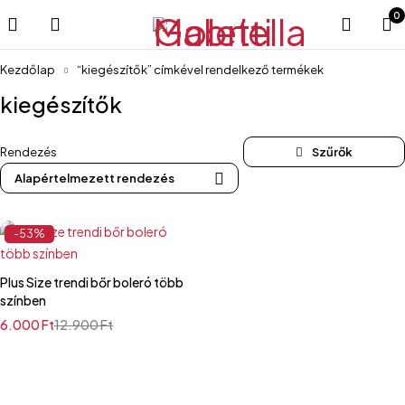
0
Kezdőlap
“kiegészítők” címkével rendelkező termékek
kiegészítők
Rendezés
Alapértelmezett rendezés
-53%
Plus Size trendi bőr boleró több
színben
6.000
Ft
12.900
Ft