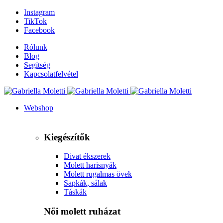
Instagram
TikTok
Facebook
Rólunk
Blog
Segítség
Kapcsolatfelvétel
Webshop
Kiegészítők
Divat ékszerek
Molett harisnyák
Molett rugalmas övek
Sapkák, sálak
Táskák
Női molett ruházat