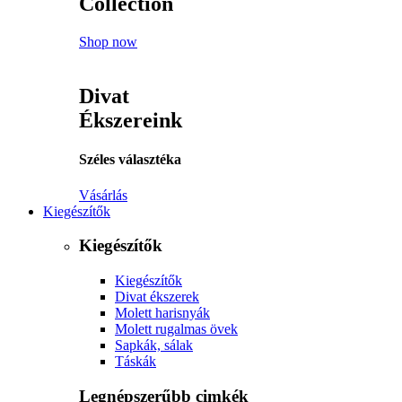
Collection
Shop now
Divat
Ékszereink
Széles választéka
Vásárlás
Kiegészítők
Kiegészítők
Kiegészítők
Divat ékszerek
Molett harisnyák
Molett rugalmas övek
Sapkák, sálak
Táskák
Legnépszerűbb cimkék