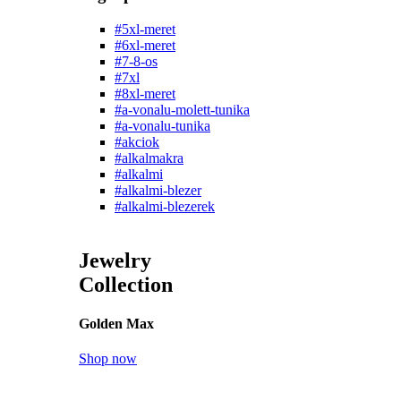
#5xl-meret
#6xl-meret
#7-8-os
#7xl
#8xl-meret
#a-vonalu-molett-tunika
#a-vonalu-tunika
#akciok
#alkalmakra
#alkalmi
#alkalmi-blezer
#alkalmi-blezerek
Jewelry
Collection
Golden Max
Shop now