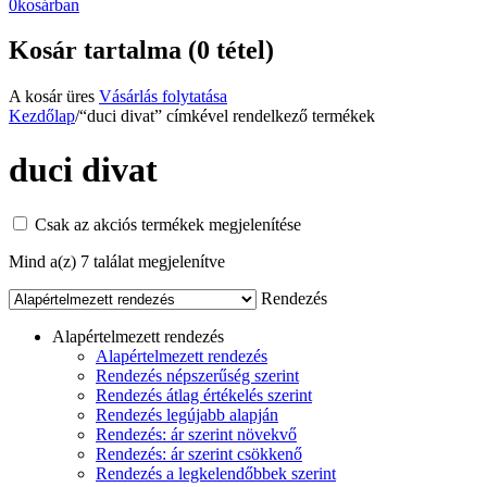
0
kosárban
Kosár tartalma (0 tétel)
A kosár üres
Vásárlás folytatása
Kezdőlap
/
“duci divat” címkével rendelkező termékek
duci divat
Csak az akciós termékek megjelenítése
Mind a(z) 7 találat megjelenítve
Rendezés
Alapértelmezett rendezés
Alapértelmezett rendezés
Rendezés népszerűség szerint
Rendezés átlag értékelés szerint
Rendezés legújabb alapján
Rendezés: ár szerint növekvő
Rendezés: ár szerint csökkenő
Rendezés a legkelendőbbek szerint