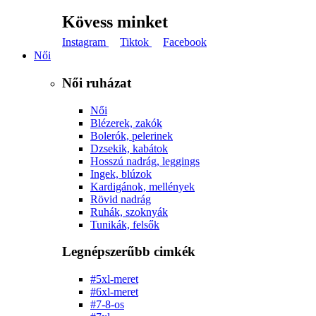
Kövess minket
Instagram
Tiktok
Facebook
Női
Női ruházat
Női
Blézerek, zakók
Bolerók, pelerinek
Dzsekik, kabátok
Hosszú nadrág, leggings
Ingek, blúzok
Kardigánok, mellények
Rövid nadrág
Ruhák, szoknyák
Tunikák, felsők
Legnépszerűbb cimkék
#5xl-meret
#6xl-meret
#7-8-os