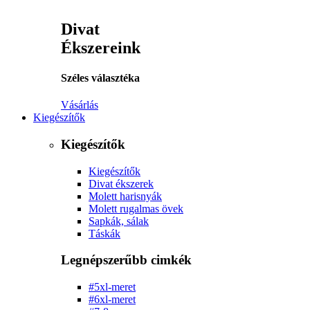
Divat
Ékszereink
Széles választéka
Vásárlás
Kiegészítők
Kiegészítők
Kiegészítők
Divat ékszerek
Molett harisnyák
Molett rugalmas övek
Sapkák, sálak
Táskák
Legnépszerűbb cimkék
#5xl-meret
#6xl-meret