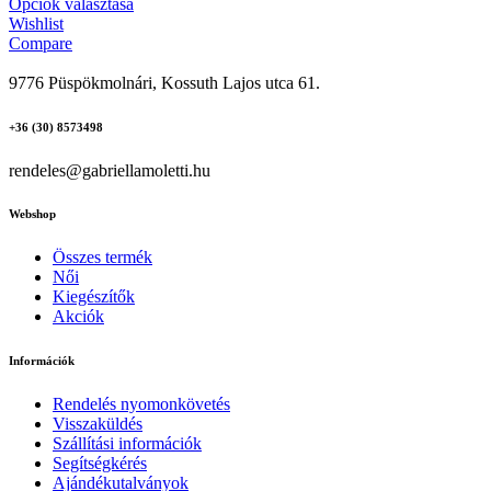
Opciók választása
Wishlist
Compare
9776 Püspökmolnári, Kossuth Lajos utca 61.
+36 (30) 8573498
rendeles@gabriellamoletti.hu
Webshop
Összes termék
Női
Kiegészítők
Akciók
Információk
Rendelés nyomonkövetés
Visszaküldés
Szállítási információk
Segítségkérés
Ajándékutalványok