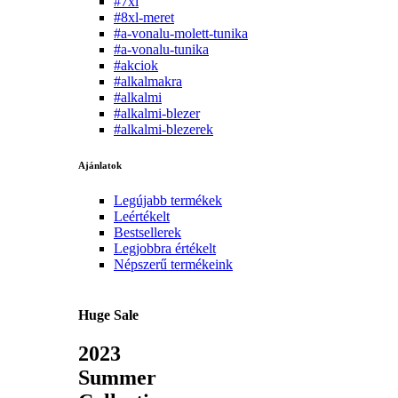
#7xl
#8xl-meret
#a-vonalu-molett-tunika
#a-vonalu-tunika
#akciok
#alkalmakra
#alkalmi
#alkalmi-blezer
#alkalmi-blezerek
Ajánlatok
Legújabb termékek
Leértékelt
Bestsellerek
Legjobbra értékelt
Népszerű termékeink
Huge Sale
2023
Summer