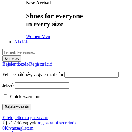
New Arrival
Shoes for everyone
in every size
Women
Men
Akciók
Bejelentkezés/Regisztráció
Felhasználónév, vagy e-mail cím
Jelszó
Emlékezzen rám
Elfelejtettem a jelszavam
Új vásárló vagyok
regisztrálni szeretnék
0
Kívánságlistám