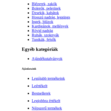
Blézerek, zakók
Bolerók, pelerinek
Dzsekik, kabátok
Hosszú nadrág, leggings
Ingek, blúzok
Kardigánok, mellények
Rövid nadrág
Ruhák, szoknyák
Tunikák, felsők
Egyéb kategóriák
Ajándékutalványok
Ajánlataink
Legújabb termékeink
Leértékelt
Bestsellerek
Legjobbra értékelt
Népszerű termékek