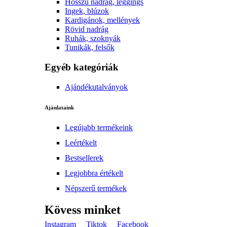
Hosszú nadrág, leggings
Ingek, blúzok
Kardigánok, mellények
Rövid nadrág
Ruhák, szoknyák
Tunikák, felsők
Egyéb kategóriák
Ajándékutalványok
Ajánlataink
Legújabb termékeink
Leértékelt
Bestsellerek
Legjobbra értékelt
Népszerű termékek
Kövess minket
Instagram
Tiktok
Facebook