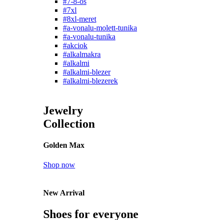
#7-8-os
#7xl
#8xl-meret
#a-vonalu-molett-tunika
#a-vonalu-tunika
#akciok
#alkalmakra
#alkalmi
#alkalmi-blezer
#alkalmi-blezerek
Jewelry
Collection
Golden Max
Shop now
New Arrival
Shoes for everyone