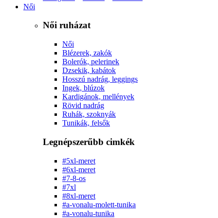
Női
Női ruházat
Női
Blézerek, zakók
Bolerók, pelerinek
Dzsekik, kabátok
Hosszú nadrág, leggings
Ingek, blúzok
Kardigánok, mellények
Rövid nadrág
Ruhák, szoknyák
Tunikák, felsők
Legnépszerűbb cimkék
#5xl-meret
#6xl-meret
#7-8-os
#7xl
#8xl-meret
#a-vonalu-molett-tunika
#a-vonalu-tunika