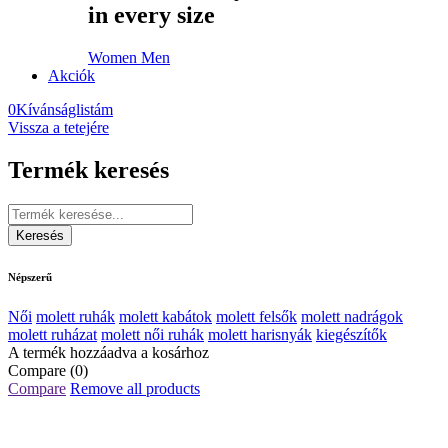
in every size
Women
Men
Akciók
0
Kívánságlistám
Vissza a tetejére
Termék keresés
Népszerű
Női
molett ruhák
molett kabátok
molett felsők
molett nadrágok
molett ruházat
molett női ruhák
molett harisnyák
kiegészítők
A termék hozzáadva a kosárhoz
Compare
(0)
Compare
Remove all products