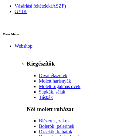
Vásárlási feltételek(ÁSZF)
GYIK
Main Menu
Webshop
Kiegészítők
Divat ékszerek
Molett harisnyák
Molett rugalmas övek
Sapkák, sálak
Táskák
Női molett ruházat
Blézerek, zakók
Bolerók, pelerinek
Dzsekik, kabátok