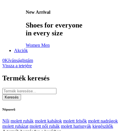
New Arrival
Shoes for everyone
in every size
Women
Men
Akciók
0
Kívánságlistám
Vissza a tetejére
Termék keresés
Népszerű
Női
molett ruhák
molett kabátok
molett felsők
molett nadrágok
molett ruházat
molett női ruhák
molett harisnyák
kiegészítők