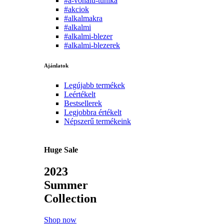
#a-vonalu-tunika
#akciok
#alkalmakra
#alkalmi
#alkalmi-blezer
#alkalmi-blezerek
Ajánlatok
Legújabb termékek
Leértékelt
Bestsellerek
Legjobbra értékelt
Népszerű termékeink
Huge Sale
2023
Summer
Collection
Shop now