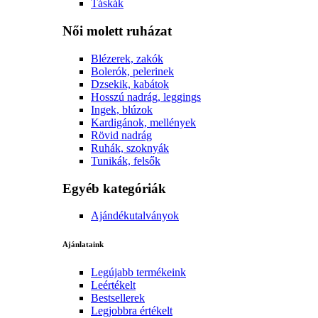
Táskák
Női molett ruházat
Blézerek, zakók
Bolerók, pelerinek
Dzsekik, kabátok
Hosszú nadrág, leggings
Ingek, blúzok
Kardigánok, mellények
Rövid nadrág
Ruhák, szoknyák
Tunikák, felsők
Egyéb kategóriák
Ajándékutalványok
Ajánlataink
Legújabb termékeink
Leértékelt
Bestsellerek
Legjobbra értékelt