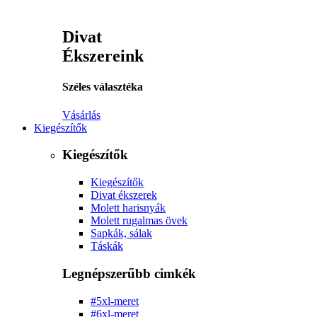
Divat
Ékszereink
Széles választéka
Vásárlás
Kiegészítők
Kiegészítők
Kiegészítők
Divat ékszerek
Molett harisnyák
Molett rugalmas övek
Sapkák, sálak
Táskák
Legnépszerűbb cimkék
#5xl-meret
#6xl-meret