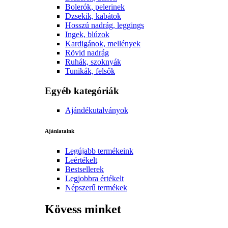
Bolerók, pelerinek
Dzsekik, kabátok
Hosszú nadrág, leggings
Ingek, blúzok
Kardigánok, mellények
Rövid nadrág
Ruhák, szoknyák
Tunikák, felsők
Egyéb kategóriák
Ajándékutalványok
Ajánlataink
Legújabb termékeink
Leértékelt
Bestsellerek
Legjobbra értékelt
Népszerű termékek
Kövess minket