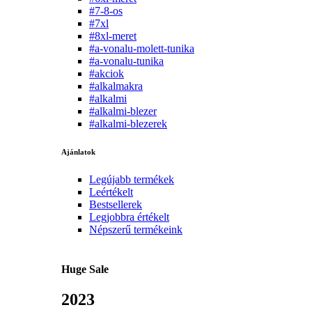
#7-8-os
#7xl
#8xl-meret
#a-vonalu-molett-tunika
#a-vonalu-tunika
#akciok
#alkalmakra
#alkalmi
#alkalmi-blezer
#alkalmi-blezerek
Ajánlatok
Legújabb termékek
Leértékelt
Bestsellerek
Legjobbra értékelt
Népszerű termékeink
Huge Sale
2023