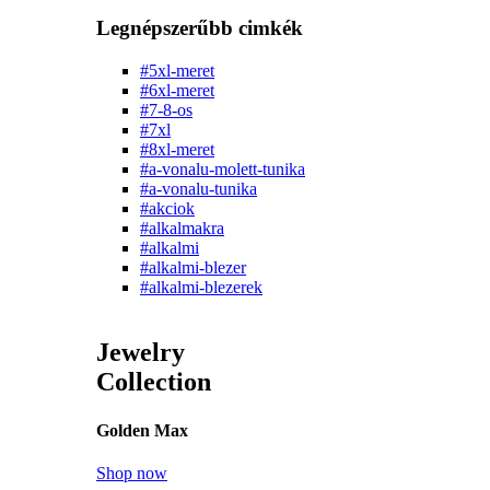
Legnépszerűbb cimkék
#5xl-meret
#6xl-meret
#7-8-os
#7xl
#8xl-meret
#a-vonalu-molett-tunika
#a-vonalu-tunika
#akciok
#alkalmakra
#alkalmi
#alkalmi-blezer
#alkalmi-blezerek
Jewelry
Collection
Golden Max
Shop now