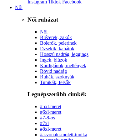
Instagram
Tiktok
Facebook
Női
Női ruházat
Női
Blézerek, zakók
Bolerók, pelerinek
Dzsekik, kabátok
Hosszú nadrág, leggings
Ingek, blúzok
Kardigánok, mellények
Rövid nadrág
Ruhák, szoknyák
Tunikák, felsők
Legnépszerűbb cimkék
#5xl-meret
#6xl-meret
#7-8-os
#7xl
#8xl-meret
#a-vonalu-molett-tunika