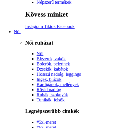
Népszerű termékek
Kövess minket
Instagram
Tiktok
Facebook
Női
Női ruházat
Női
Blézerek, zakók
Bolerók, pelerinek
Dzsekik, kabátok
Hosszú nadrág, leggings
Ingek, blúzok
Kardigánok, mellények
Rövid nadrág
Ruhák, szoknyák
Tunikák, felsők
Legnépszerűbb cimkék
#5xl-meret
#6xl-meret