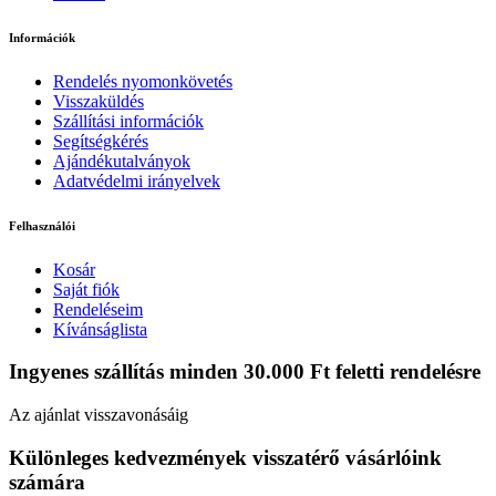
Információk
Rendelés nyomonkövetés
Visszaküldés
Szállítási információk
Segítségkérés
Ajándékutalványok
Adatvédelmi irányelvek
Felhasználói
Kosár
Saját fiók
Rendeléseim
Kívánságlista
Ingyenes szállítás minden 30.000 Ft feletti rendelésre
Az ajánlat visszavonásáig
Különleges kedvezmények visszatérő vásárlóink
számára