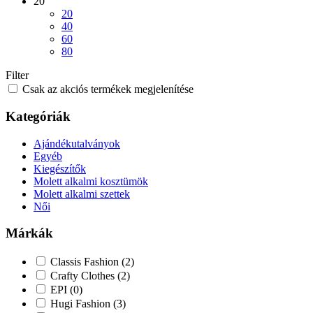
20
20
40
60
80
Filter
Csak az akciós termékek megjelenítése
Kategóriák
Ajándékutalványok
Egyéb
Kiegészítők
Molett alkalmi kosztümök
Molett alkalmi szettek
Női
Márkák
Classis Fashion
(2)
Crafty Clothes
(2)
EPI
(0)
Hugi Fashion
(3)