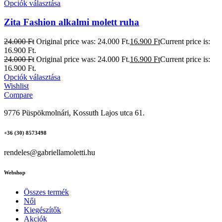
Opciók választása
Zita Fashion alkalmi molett ruha
24.000
Ft
Original price was: 24.000 Ft.
16.900
Ft
Current price is:
16.900 Ft.
24.000
Ft
Original price was: 24.000 Ft.
16.900
Ft
Current price is:
16.900 Ft.
Opciók választása
Wishlist
Compare
9776 Püspökmolnári, Kossuth Lajos utca 61.
+36 (30) 8573498
rendeles@gabriellamoletti.hu
Webshop
Összes termék
Női
Kiegészítők
Akciók