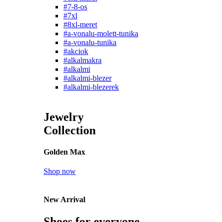
#7-8-os
#7xl
#8xl-meret
#a-vonalu-molett-tunika
#a-vonalu-tunika
#akciok
#alkalmakra
#alkalmi
#alkalmi-blezer
#alkalmi-blezerek
Jewelry
Collection
Golden Max
Shop now
New Arrival
Shoes for everyone