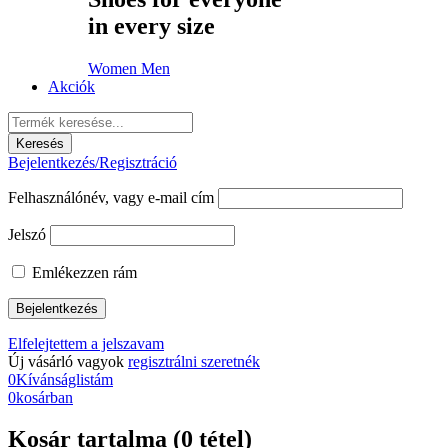
in every size
Women
Men
Akciók
Bejelentkezés/Regisztráció
Felhasználónév, vagy e-mail cím
Jelszó
Emlékezzen rám
Elfelejtettem a jelszavam
Új vásárló vagyok
regisztrálni szeretnék
0
Kívánságlistám
0
kosárban
Kosár tartalma (0 tétel)