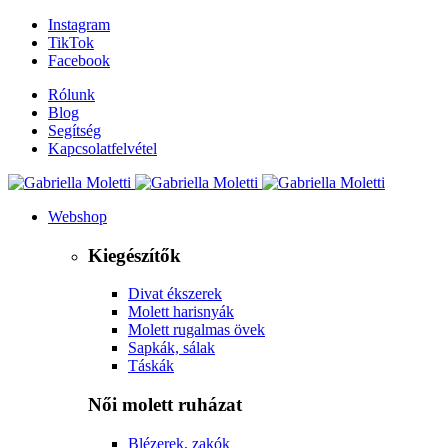
Instagram
TikTok
Facebook
Rólunk
Blog
Segítség
Kapcsolatfelvétel
Webshop
Kiegészítők
Divat ékszerek
Molett harisnyák
Molett rugalmas övek
Sapkák, sálak
Táskák
Női molett ruházat
Blézerek, zakók