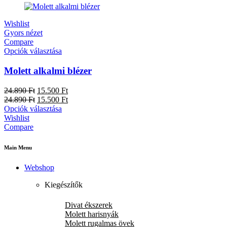
Wishlist
Gyors nézet
Compare
Opciók választása
Molett alkalmi blézer
Original
Current
24.890
Ft
15.500
Ft
price
Original
price
Current
24.890
Ft
15.500
Ft
was:
price
is:
price
Opciók választása
24.890 Ft.
was:
15.500 Ft.
is:
Wishlist
24.890 Ft.
15.500 Ft.
Compare
Main Menu
Webshop
Kiegészítők
Divat ékszerek
Molett harisnyák
Molett rugalmas övek