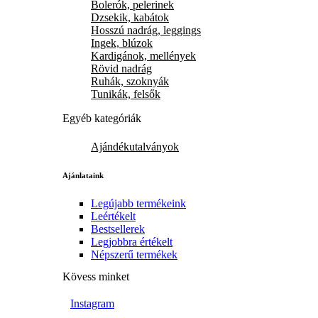
Bolerók, pelerinek
Dzsekik, kabátok
Hosszú nadrág, leggings
Ingek, blúzok
Kardigánok, mellények
Rövid nadrág
Ruhák, szoknyák
Tunikák, felsők
Egyéb kategóriák
Ajándékutalványok
Ajánlataink
Legújabb termékeink
Leértékelt
Bestsellerek
Legjobbra értékelt
Népszerű termékek
Kövess minket
Instagram