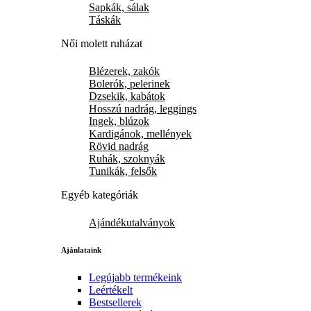
Sapkák, sálak
Táskák
Női molett ruházat
Blézerek, zakók
Bolerók, pelerinek
Dzsekik, kabátok
Hosszú nadrág, leggings
Ingek, blúzok
Kardigánok, mellények
Rövid nadrág
Ruhák, szoknyák
Tunikák, felsők
Egyéb kategóriák
Ajándékutalványok
Ajánlataink
Legújabb termékeink
Leértékelt
Bestsellerek