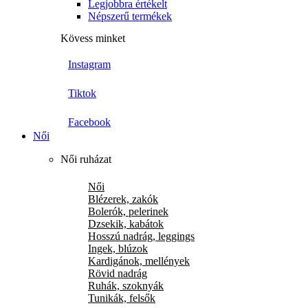
Legjobbra értékelt
Népszerű termékek
Kövess minket
Instagram
Tiktok
Facebook
Női
Női ruházat
Női
Blézerek, zakók
Bolerók, pelerinek
Dzsekik, kabátok
Hosszú nadrág, leggings
Ingek, blúzok
Kardigánok, mellények
Rövid nadrág
Ruhák, szoknyák
Tunikák, felsők