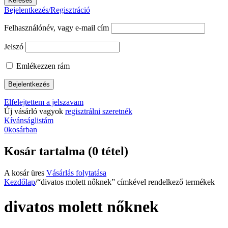
Bejelentkezés/Regisztráció
Felhasználónév, vagy e-mail cím
Jelszó
Emlékezzen rám
Elfelejtettem a jelszavam
Új vásárló vagyok
regisztrálni szeretnék
Kívánságlistám
0
kosárban
Kosár tartalma (0 tétel)
A kosár üres
Vásárlás folytatása
Kezdőlap
/
“divatos molett nőknek” címkével rendelkező termékek
divatos molett nőknek