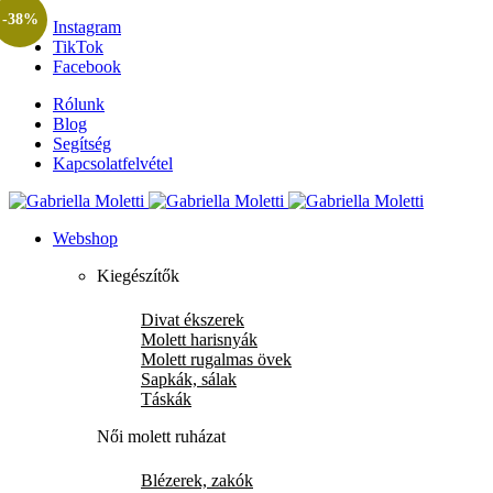
-38%
Instagram
TikTok
Facebook
Rólunk
Blog
Segítség
Kapcsolatfelvétel
Webshop
Kiegészítők
Divat ékszerek
Molett harisnyák
Molett rugalmas övek
Sapkák, sálak
Táskák
Női molett ruházat
Blézerek, zakók