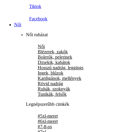
Tiktok
Facebook
Női
Női ruházat
Női
Blézerek, zakók
Bolerók, pelerinek
Dzsekik, kabátok
Hosszú nadrág, leggings
Ingek, blúzok
Kardigánok, mellények
Rövid nadrág
Ruhák, szoknyák
Tunikák, felsők
Legnépszerűbb cimkék
#5xl-meret
#6xl-meret
#7-8-os
#7xl