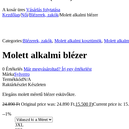
A kosár üres
Vásárlás folytatása
Kezdőlap
/
Női
/
Blézerek, zakók
/
Molett alkalmi blézer
-38%
Categories:
Blézerek, zakók
,
Molett alkalmi kosztümök
,
Molett alkalm
Molett alkalmi blézer
0 Értékelés
Már megvásároltad? Írj egy értékelést
Márka
Sylverro
Termékkód
N/A
Raktárkészlet
Készleten
Elegáns molett méretű blézer esküvőkre.
24.890
Ft
Original price was: 24.890 Ft.
15.500
Ft
Current price is: 15
-
-1
%
3XL