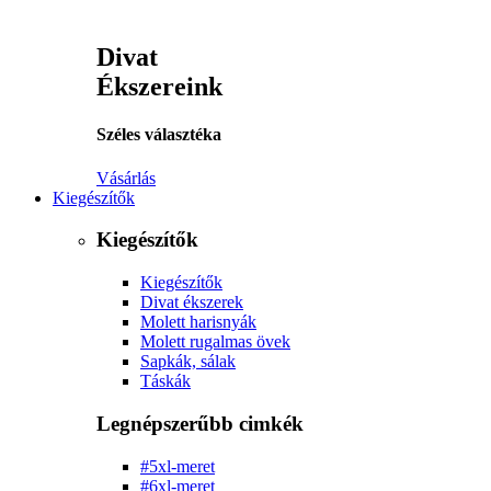
Divat
Ékszereink
Széles választéka
Vásárlás
Kiegészítők
Kiegészítők
Kiegészítők
Divat ékszerek
Molett harisnyák
Molett rugalmas övek
Sapkák, sálak
Táskák
Legnépszerűbb cimkék
#5xl-meret
#6xl-meret