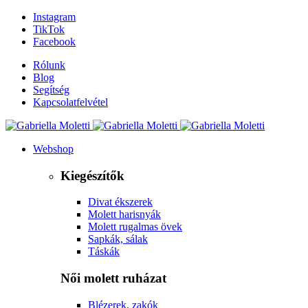
Instagram
TikTok
Facebook
Rólunk
Blog
Segítség
Kapcsolatfelvétel
Webshop
Kiegészítők
Divat ékszerek
Molett harisnyák
Molett rugalmas övek
Sapkák, sálak
Táskák
Női molett ruházat
Blézerek, zakók