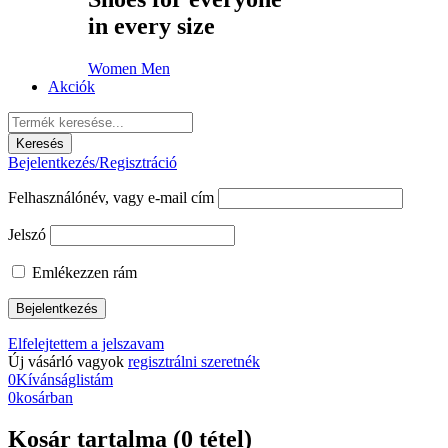
in every size
Women
Men
Akciók
Bejelentkezés/Regisztráció
Felhasználónév, vagy e-mail cím
Jelszó
Emlékezzen rám
Elfelejtettem a jelszavam
Új vásárló vagyok
regisztrálni szeretnék
0
Kívánságlistám
0
kosárban
Kosár tartalma (0 tétel)