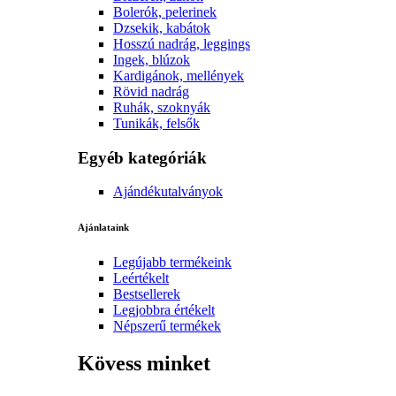
Bolerók, pelerinek
Dzsekik, kabátok
Hosszú nadrág, leggings
Ingek, blúzok
Kardigánok, mellények
Rövid nadrág
Ruhák, szoknyák
Tunikák, felsők
Egyéb kategóriák
Ajándékutalványok
Ajánlataink
Legújabb termékeink
Leértékelt
Bestsellerek
Legjobbra értékelt
Népszerű termékek
Kövess minket