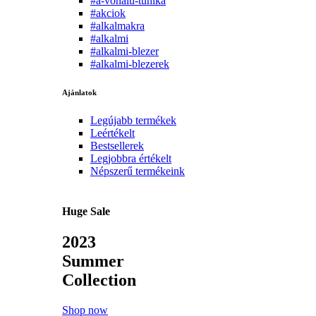
#a-vonalu-tunika
#akciok
#alkalmakra
#alkalmi
#alkalmi-blezer
#alkalmi-blezerek
Ajánlatok
Legújabb termékek
Leértékelt
Bestsellerek
Legjobbra értékelt
Népszerű termékeink
Huge Sale
2023
Summer
Collection
Shop now