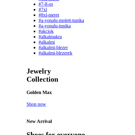
#7-8-os
#7xl
#8xl-meret
#a-vonalu-molett-tunika
#a-vonalu-tunika
#akciok
#alkalmakra
#alkalmi
#alkalmi-blezer
#alkalmi-blezerek
Jewelry
Collection
Golden Max
Shop now
New Arrival
Shoes for everyone