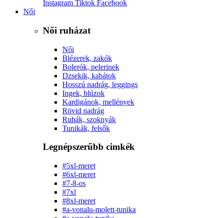
Instagram
Tiktok
Facebook
Női
Női ruházat
Női
Blézerek, zakók
Bolerók, pelerinek
Dzsekik, kabátok
Hosszú nadrág, leggings
Ingek, blúzok
Kardigánok, mellények
Rövid nadrág
Ruhák, szoknyák
Tunikák, felsők
Legnépszerűbb cimkék
#5xl-meret
#6xl-meret
#7-8-os
#7xl
#8xl-meret
#a-vonalu-molett-tunika