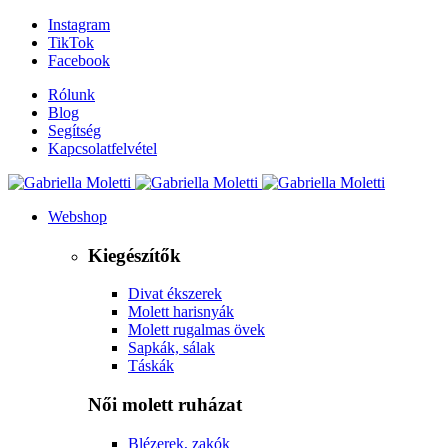
Instagram
TikTok
Facebook
Rólunk
Blog
Segítség
Kapcsolatfelvétel
Webshop
Kiegészítők
Divat ékszerek
Molett harisnyák
Molett rugalmas övek
Sapkák, sálak
Táskák
Női molett ruházat
Blézerek, zakók