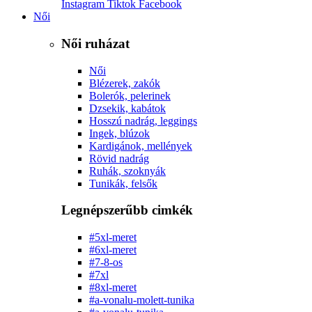
Instagram
Tiktok
Facebook
Női
Női ruházat
Női
Blézerek, zakók
Bolerók, pelerinek
Dzsekik, kabátok
Hosszú nadrág, leggings
Ingek, blúzok
Kardigánok, mellények
Rövid nadrág
Ruhák, szoknyák
Tunikák, felsők
Legnépszerűbb cimkék
#5xl-meret
#6xl-meret
#7-8-os
#7xl
#8xl-meret
#a-vonalu-molett-tunika