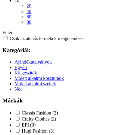
20
20
40
60
80
Filter
Csak az akciós termékek megjelenítése
Kategóriák
Ajándékutalványok
Egyéb
Kiegészítők
Molett alkalmi kosztümök
Molett alkalmi szettek
Női
Márkák
Classis Fashion
(2)
Crafty Clothes
(2)
EPI
(0)
Hugi Fashion
(3)