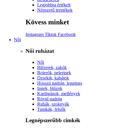
Legjobbra értékelt
Népszerű termékek
Kövess minket
Instagram
Tiktok
Facebook
Női
Női ruházat
Női
Blézerek, zakók
Bolerók, pelerinek
Dzsekik, kabátok
Hosszú nadrág, leggings
Ingek, blúzok
Kardigánok, mellények
Rövid nadrág
Ruhák, szoknyák
Tunikák, felsők
Legnépszerűbb cimkék