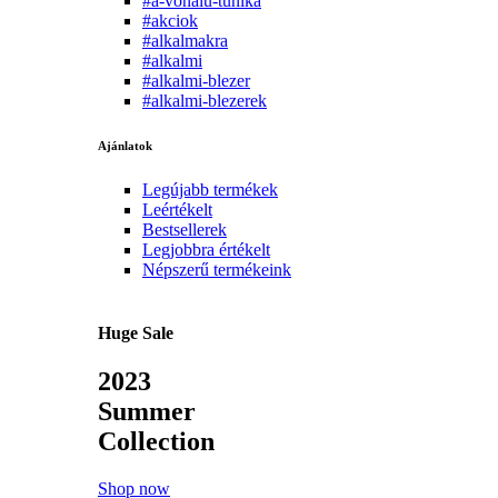
#a-vonalu-tunika
#akciok
#alkalmakra
#alkalmi
#alkalmi-blezer
#alkalmi-blezerek
Ajánlatok
Legújabb termékek
Leértékelt
Bestsellerek
Legjobbra értékelt
Népszerű termékeink
Huge Sale
2023
Summer
Collection
Shop now