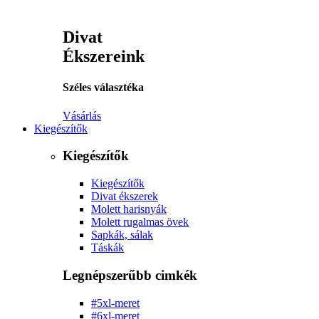
Divat
Ékszereink
Széles választéka
Vásárlás
Kiegészítők
Kiegészítők
Kiegészítők
Divat ékszerek
Molett harisnyák
Molett rugalmas övek
Sapkák, sálak
Táskák
Legnépszerűbb cimkék
#5xl-meret
#6xl-meret