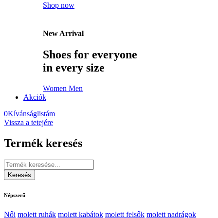
Shop now
New Arrival
Shoes for everyone
in every size
Women
Men
Akciók
0
Kívánságlistám
Vissza a tetejére
Termék keresés
Népszerű
Női
molett ruhák
molett kabátok
molett felsők
molett nadrágok