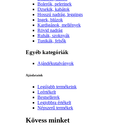
Bolerók, pelerinek
Dzsekik, kabátok
Hosszú nadrág, leggings
Ingek, blúzok
Kardigánok, mellények
Rövid nadrág
Ruhák, szoknyák
Tunikák, felsők
Egyéb kategóriák
Ajándékutalványok
Ajánlataink
Legújabb termékeink
Leértékelt
Bestsellerek
Legjobbra értékelt
Népszerű termékek
Kövess minket