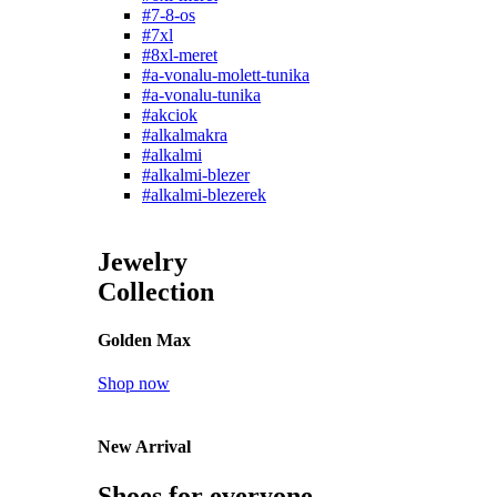
#7-8-os
#7xl
#8xl-meret
#a-vonalu-molett-tunika
#a-vonalu-tunika
#akciok
#alkalmakra
#alkalmi
#alkalmi-blezer
#alkalmi-blezerek
Jewelry
Collection
Golden Max
Shop now
New Arrival
Shoes for everyone