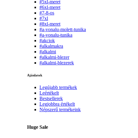
#5xl-meret
#6xl-meret
#7-8-os
#7xl
#8xl-meret
#a-vonalu-molett-tunika
#a-vonalu-tunika
#akciok
#alkalmakra
#alkalmi
#alkalmi-blezer
#alkalmi-blezerek
Ajánlatok
Legújabb termékek
Leértékelt
Bestsellerek
Legjobbra értékelt
Népszerű termékeink
Huge Sale