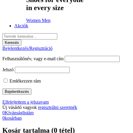
in every size
Women
Men
Akciók
Bejelentkezés/Regisztráció
Felhasználónév, vagy e-mail cím
Jelszó
Emlékezzen rám
Elfelejtettem a jelszavam
Új vásárló vagyok
regisztrálni szeretnék
0
Kívánságlistám
0
kosárban
Kosár tartalma (0 tétel)