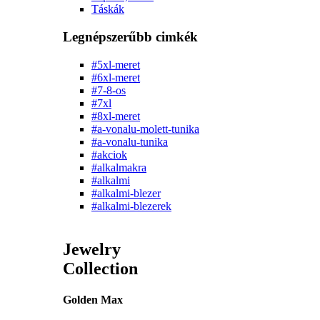
Táskák
Legnépszerűbb cimkék
#5xl-meret
#6xl-meret
#7-8-os
#7xl
#8xl-meret
#a-vonalu-molett-tunika
#a-vonalu-tunika
#akciok
#alkalmakra
#alkalmi
#alkalmi-blezer
#alkalmi-blezerek
Jewelry
Collection
Golden Max