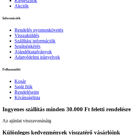
Kiegészítők
Akciók
Információk
Rendelés nyomonkövetés
Visszaküldés
Szállítási információk
Segítségkérés
Ajándékutalványok
Adatvédelmi irányelvek
Felhasználói
Kosár
Saját fiók
Rendeléseim
Kívánságlista
Ingyenes szállítás minden 30.000 Ft feletti rendelésre
Az ajánlat visszavonásáig
Különleges kedvezmények visszatérő vásárlóink