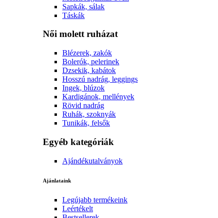
Sapkák, sálak
Táskák
Női molett ruházat
Blézerek, zakók
Bolerók, pelerinek
Dzsekik, kabátok
Hosszú nadrág, leggings
Ingek, blúzok
Kardigánok, mellények
Rövid nadrág
Ruhák, szoknyák
Tunikák, felsők
Egyéb kategóriák
Ajándékutalványok
Ajánlataink
Legújabb termékeink
Leértékelt
Bestsellerek