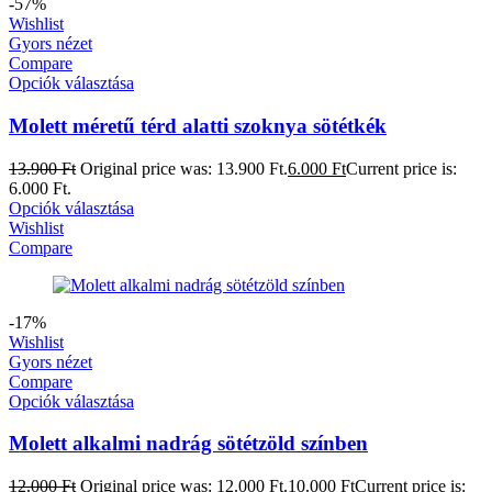
-57%
Wishlist
Gyors nézet
Compare
Opciók választása
Molett méretű térd alatti szoknya sötétkék
13.900
Ft
Original price was: 13.900 Ft.
6.000
Ft
Current price is:
6.000 Ft.
Opciók választása
Wishlist
Compare
-17%
Wishlist
Gyors nézet
Compare
Opciók választása
Molett alkalmi nadrág sötétzöld színben
12.000
Ft
Original price was: 12.000 Ft.
10.000
Ft
Current price is: