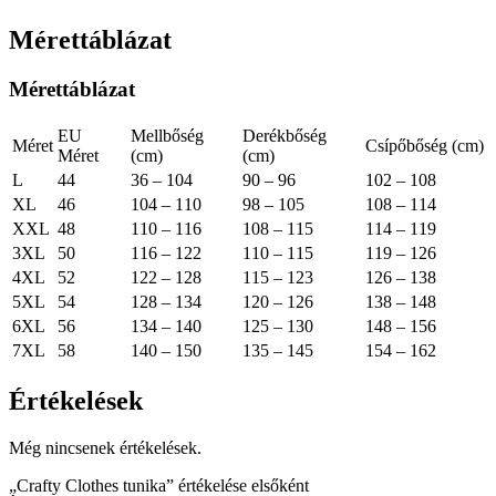
Mérettáblázat
Mérettáblázat
EU
Mellbőség
Derékbőség
Méret
Csípőbőség (cm)
Méret
(cm)
(cm)
L
44
36 – 104
90 – 96
102 – 108
XL
46
104 – 110
98 – 105
108 – 114
XXL
48
110 – 116
108 – 115
114 – 119
3XL
50
116 – 122
110 – 115
119 – 126
4XL
52
122 – 128
115 – 123
126 – 138
5XL
54
128 – 134
120 – 126
138 – 148
6XL
56
134 – 140
125 – 130
148 – 156
7XL
58
140 – 150
135 – 145
154 – 162
Értékelések
Még nincsenek értékelések.
„Crafty Clothes tunika” értékelése elsőként