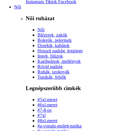
Instagram
Tiktok
Facebook
Női
Női ruházat
Női
Blézerek, zakók
Bolerók, pelerinek
Dzsekik, kabátok
Hosszú nadrág, leggings
Ingek, blúzok
Kardigánok, mellények
Rövid nadrág
Ruhák, szoknyák
Tunikák, felsők
Legnépszerűbb cimkék
#5xl-meret
#6xl-meret
#7-8-os
#7xl
#8xl-meret
#a-vonalu-molett-tunika