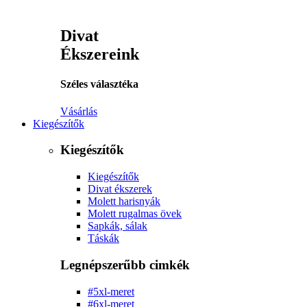
Divat
Ékszereink
Széles választéka
Vásárlás
Kiegészítők
Kiegészítők
Kiegészítők
Divat ékszerek
Molett harisnyák
Molett rugalmas övek
Sapkák, sálak
Táskák
Legnépszerűbb cimkék
#5xl-meret
#6xl-meret