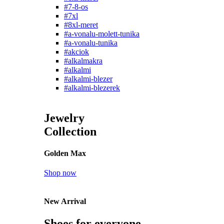
#7-8-os
#7xl
#8xl-meret
#a-vonalu-molett-tunika
#a-vonalu-tunika
#akciok
#alkalmakra
#alkalmi
#alkalmi-blezer
#alkalmi-blezerek
Jewelry
Collection
Golden Max
Shop now
New Arrival
Shoes for everyone