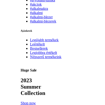
#a-vonalu-tunika
#akciok
#alkalmakra
#alkalmi
#alkalmi-blezer
#alkalmi-blezerek
Ajánlatok
Legújabb termékek
Leértékelt
Bestsellerek
Legjobbra értékelt
Népszerű termékeink
Huge Sale
2023
Summer
Collection
Shop now