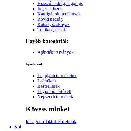
Hosszú nadrág, leggings
Ingek, blúzok
Kardigánok, mellények
Rövid nadrág
Ruhák, szoknyák
Tunikák, felsők
Egyéb kategóriák
Ajándékutalványok
Ajánlataink
Legújabb termékeink
Leértékelt
Bestsellerek
Legjobbra értékelt
Népszerű termékek
Kövess minket
Instagram
Tiktok
Facebook
Női