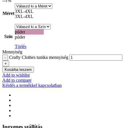
-
-1
%
3XL-4XL
Méret
3XL-4XL
púder
Szín
púder
Törlés
Mennyiség
Crafty Clothes tunika mennyiség
Kosárba teszem
Add to wishlist
Add to compare
Kérdés a termékkel kapcsolatban
Ingyenes szállítás