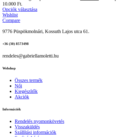
10.000 Ft.
Opciók választása
Wishlist
Compare
9776 Püspökmolnári, Kossuth Lajos utca 61.
+36 (30) 8573498
rendeles@gabriellamoletti.hu
Webshop
Összes termék
Női
Kiegészítők
Akciók
Információk
Rendelés nyomonkövetés
Visszaküldés
Szállítási információk