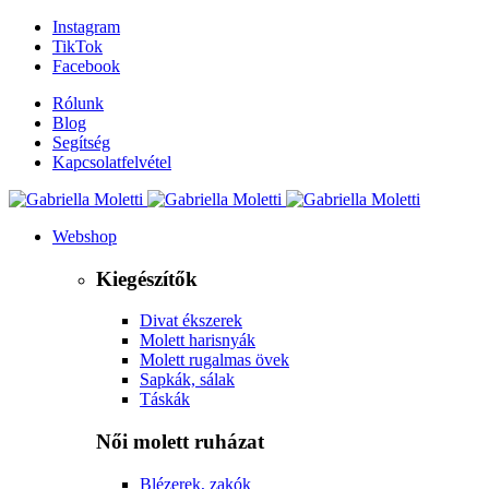
Instagram
TikTok
Facebook
Rólunk
Blog
Segítség
Kapcsolatfelvétel
Webshop
Kiegészítők
Divat ékszerek
Molett harisnyák
Molett rugalmas övek
Sapkák, sálak
Táskák
Női molett ruházat
Blézerek, zakók