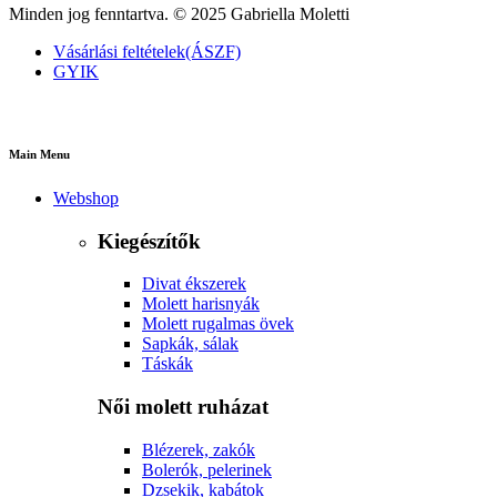
Minden jog fenntartva. © 2025 Gabriella Moletti
Vásárlási feltételek(ÁSZF)
GYIK
Main Menu
Webshop
Kiegészítők
Divat ékszerek
Molett harisnyák
Molett rugalmas övek
Sapkák, sálak
Táskák
Női molett ruházat
Blézerek, zakók
Bolerók, pelerinek
Dzsekik, kabátok