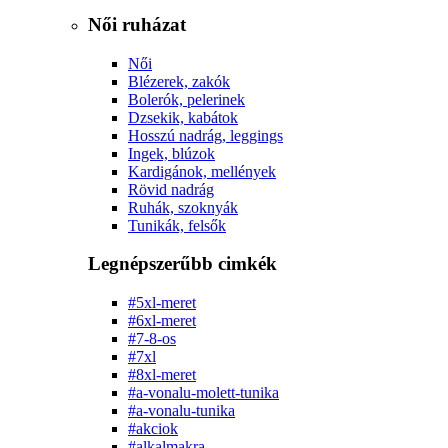
Női ruházat
Női
Blézerek, zakók
Bolerók, pelerinek
Dzsekik, kabátok
Hosszú nadrág, leggings
Ingek, blúzok
Kardigánok, mellények
Rövid nadrág
Ruhák, szoknyák
Tunikák, felsők
Legnépszerűbb cimkék
#5xl-meret
#6xl-meret
#7-8-os
#7xl
#8xl-meret
#a-vonalu-molett-tunika
#a-vonalu-tunika
#akciok
#alkalmakra