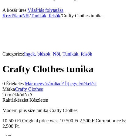
A kosár üres
Vásárlás folytatása
Kezdőlap
/
Női
/
Tunikák, felsők
/
Crafty Clothes tunika
-76%
Categories:
Ingek, blúzok
,
Női
,
Tunikák, felsők
Crafty Clothes tunika
0 Értékelés
Már megvásároltad? Írj egy értékelést
Márka
Crafty Clothes
Termékkód
N/A
Raktárkészlet
Készleten
Modern plus size tunika Crafty Clothes
10.500
Ft
Original price was: 10.500 Ft.
2.500
Ft
Current price is:
2.500 Ft.