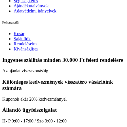
Segítségkérés
Ajándékutalványok
Adatvédelmi irányelvek
Felhasználói
Kosár
Saját fiók
Rendeléseim
Kívánságlista
Ingyenes szállítás minden 30.000 Ft feletti rendelésre
Az ajánlat visszavonásáig
Különleges kedvezmények visszatérő vásárlóink
számára
Kuponok akár 20% kedvezménnyel
Állandó ügyfélszolgálat
H- P 9:00 - 17:00 / Szo 9:00 - 12:00