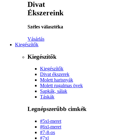
Divat
Ékszereink
Széles választéka
Vásárlás
Kiegészítők
Kiegészítők
Kiegészítők
Divat ékszerek
Molett harisnyák
Molett rugalmas övek
Sapkák, sálak
Táskák
Legnépszerűbb cimkék
#5xl-meret
#6xl-meret
#7-8-os
#7xl