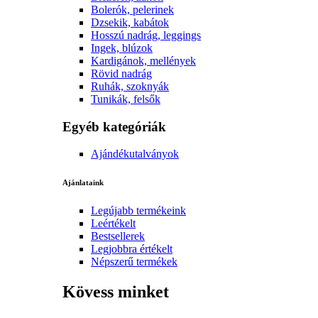
Bolerók, pelerinek
Dzsekik, kabátok
Hosszú nadrág, leggings
Ingek, blúzok
Kardigánok, mellények
Rövid nadrág
Ruhák, szoknyák
Tunikák, felsők
Egyéb kategóriák
Ajándékutalványok
Ajánlataink
Legújabb termékeink
Leértékelt
Bestsellerek
Legjobbra értékelt
Népszerű termékek
Kövess minket