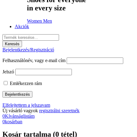
in every size
Women
Men
Akciók
Bejelentkezés/Regisztráció
Felhasználónév, vagy e-mail cím
Jelszó
Emlékezzen rám
Elfelejtettem a jelszavam
Új vásárló vagyok
regisztrálni szeretnék
0
Kívánságlistám
0
kosárban
Kosár tartalma (0 tétel)