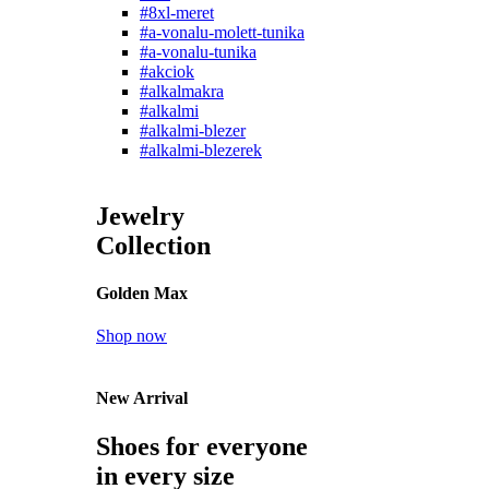
#8xl-meret
#a-vonalu-molett-tunika
#a-vonalu-tunika
#akciok
#alkalmakra
#alkalmi
#alkalmi-blezer
#alkalmi-blezerek
Jewelry
Collection
Golden Max
Shop now
New Arrival
Shoes for everyone
in every size