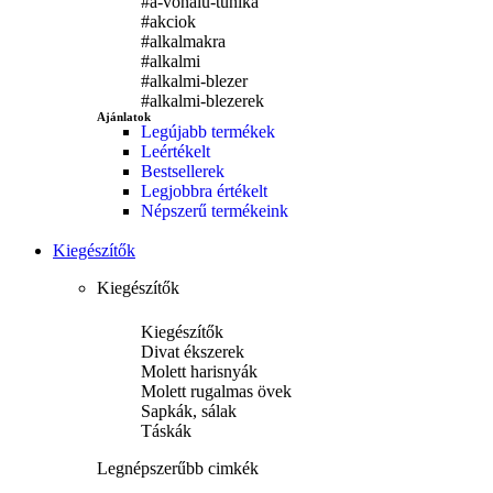
#a-vonalu-tunika
#akciok
#alkalmakra
#alkalmi
#alkalmi-blezer
#alkalmi-blezerek
Ajánlatok
Legújabb termékek
Leértékelt
Bestsellerek
Divat
Legjobbra értékelt
Népszerű termékeink
Ékszereink
Kiegészítők
Széles választéka
Kiegészítők
Vásárlás
Kiegészítők
Divat ékszerek
Molett harisnyák
Molett rugalmas övek
Sapkák, sálak
Táskák
Legnépszerűbb cimkék