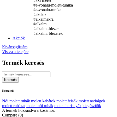
#8xl-meret
#a-vonalu-molett-tunika
#a-vonalu-tunika
#akciok
#alkalmakra
#alkalmi
#alkalmi-blezer
#alkalmi-blezerek
Akciók
Kívánságlistám
Vissza a tetejére
Termék keresés
Népszerű
Női
molett ruhák
molett kabátok
molett felsők
molett nadrágok
molett ruházat
molett női ruhák
molett harisnyák
kiegészítők
A termék hozzáadva a kosárhoz
Compare
(0)