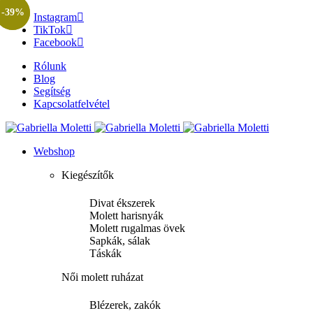
-45%
-39%
Instagram
TikTok
Facebook
Rólunk
Blog
Segítség
Kapcsolatfelvétel
Webshop
Kiegészítők
Divat ékszerek
Molett harisnyák
Molett rugalmas övek
Sapkák, sálak
Táskák
Női molett ruházat
Blézerek, zakók