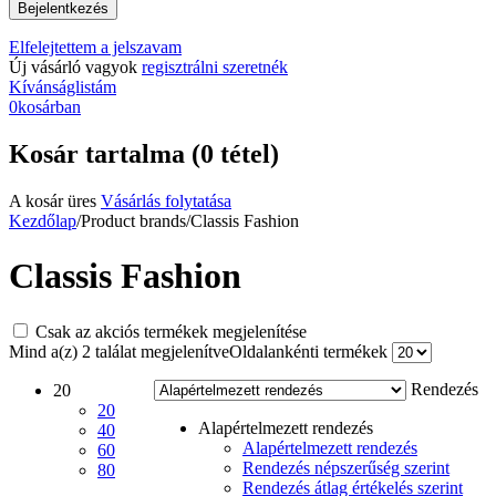
Elfelejtettem a jelszavam
Új vásárló vagyok
regisztrálni szeretnék
Kívánságlistám
0
kosárban
Kosár tartalma (0 tétel)
A kosár üres
Vásárlás folytatása
Kezdőlap
/
Product brands
/
Classis Fashion
Classis Fashion
Csak az akciós termékek megjelenítése
Mind a(z) 2 találat megjelenítve
Oldalankénti termékek
Rendezés
20
20
Alapértelmezett rendezés
40
Alapértelmezett rendezés
60
Rendezés népszerűség szerint
80
Rendezés átlag értékelés szerint