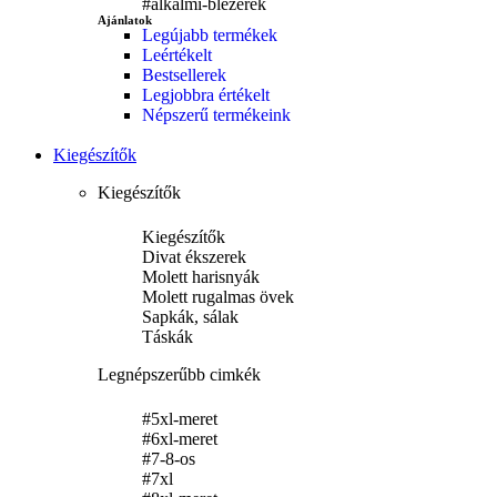
#alkalmi-blezerek
Ajánlatok
Legújabb termékek
Leértékelt
Bestsellerek
Divat
Legjobbra értékelt
Népszerű termékeink
Ékszereink
Kiegészítők
Széles választéka
Kiegészítők
Vásárlás
Kiegészítők
Divat ékszerek
Molett harisnyák
Molett rugalmas övek
Sapkák, sálak
Táskák
Legnépszerűbb cimkék
#5xl-meret
#6xl-meret
#7-8-os
#7xl