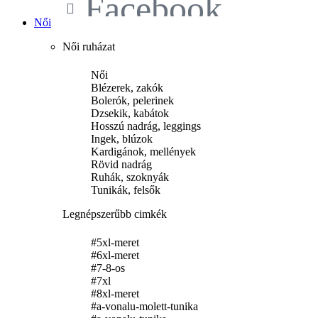
Facebook
Női
Női ruházat
Női
Blézerek, zakók
Bolerók, pelerinek
Dzsekik, kabátok
Hosszú nadrág, leggings
Ingek, blúzok
Kardigánok, mellények
Rövid nadrág
Ruhák, szoknyák
Tunikák, felsők
Legnépszerűbb cimkék
#5xl-meret
#6xl-meret
#7-8-os
#7xl
#8xl-meret
#a-vonalu-molett-tunika