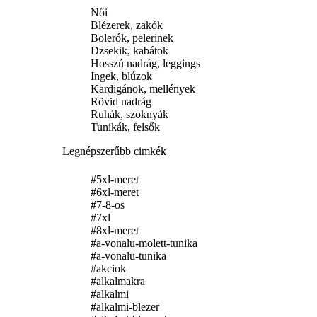
Női
Blézerek, zakók
Bolerók, pelerinek
Dzsekik, kabátok
Hosszú nadrág, leggings
Ingek, blúzok
Kardigánok, mellények
Rövid nadrág
Ruhák, szoknyák
Tunikák, felsők
Legnépszerűbb cimkék
#5xl-meret
#6xl-meret
#7-8-os
#7xl
#8xl-meret
#a-vonalu-molett-tunika
#a-vonalu-tunika
#akciok
#alkalmakra
#alkalmi
#alkalmi-blezer