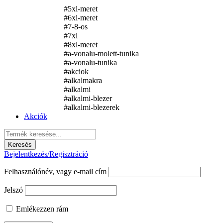
#5xl-meret
#6xl-meret
#7-8-os
#7xl
#8xl-meret
#a-vonalu-molett-tunika
#a-vonalu-tunika
#akciok
#alkalmakra
#alkalmi
#alkalmi-blezer
#alkalmi-blezerek
Akciók
Bejelentkezés/Regisztráció
Felhasználónév, vagy e-mail cím
Jelszó
Emlékezzen rám