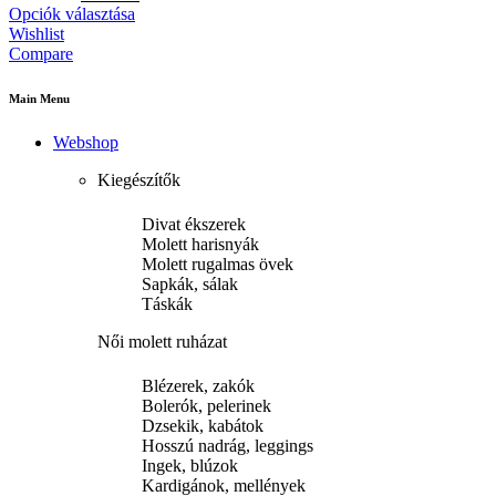
Opciók választása
Wishlist
Compare
Main Menu
Webshop
Kiegészítők
Divat ékszerek
Molett harisnyák
Molett rugalmas övek
Sapkák, sálak
Táskák
Női molett ruházat
Blézerek, zakók
Bolerók, pelerinek
Dzsekik, kabátok
Hosszú nadrág, leggings
Ingek, blúzok
Kardigánok, mellények