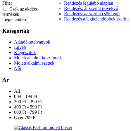
Filter
Rendezés legújabb alapján
Rendezés: ár szerint növekvő
Csak az akciós
Rendezés: ár szerint csökkenő
termékek
Rendezés a legkelendőbbek szerint
megjelenítése
Kategóriák
Ajándékutalványok
Egyéb
Kiegészítők
Molett alkalmi kosztümök
Molett alkalmi szettek
Női
Ár
All
0 Ft - 199 Ft
200 Ft - 399 Ft
400 Ft - 599 Ft
600 Ft - 799 Ft
Over 799 Ft