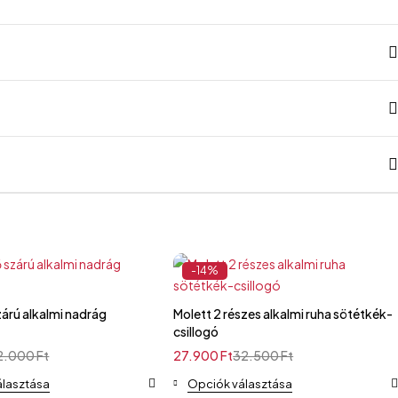
-14%
i nadrág
Molett 2 részes alkalmi ruha sötétkék-
csillogó
2.000
Ft
27.900
Ft
32.500
Ft
álasztása
Opciók választása