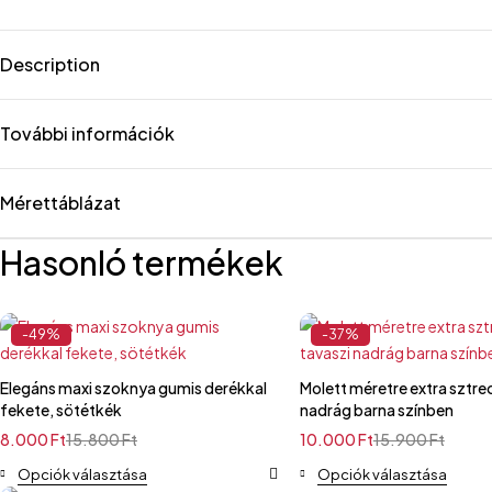
Description
További információk
Mérettáblázat
Hasonló termékek
-49%
-37%
Elegáns maxi szoknya gumis derékkal
Molett méretre extra sztre
fekete, sötétkék
nadrág barna színben
8.000
Ft
15.800
Ft
10.000
Ft
15.900
Ft
Opciók választása
Opciók választása