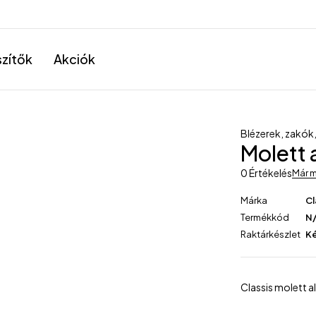
szítők
Akciók
Blézerek, zakók
Molett 
0 Értékelés
Már m
Márka
Cl
Termékkód
N
Raktárkészlet
K
Classis molett a