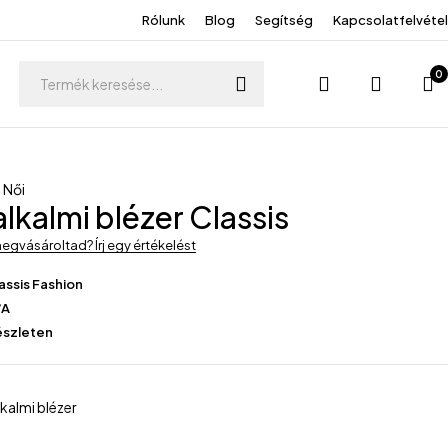
Rólunk
Blog
Segítség
Kapcsolatfelvétel
0
,
Női
alkalmi blézer Classis
egvásároltad? Írj egy értékelést
assis Fashion
/A
észleten
lkalmi blézer