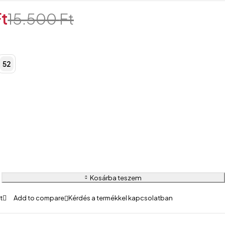
Ft
15.500
Ft
52
Kosárba teszem
Kérdés a termékkel kapcsolatban