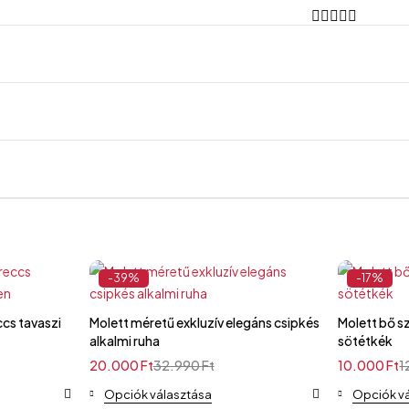
-39%
-17%
ccs tavaszi
Molett méretű exkluzív elegáns csipkés
Molett bő szárú alkalm
alkalmi ruha
sötétkék
20.000
Ft
32.990
Ft
10.000
Ft
1
Opciók választása
Opciók v