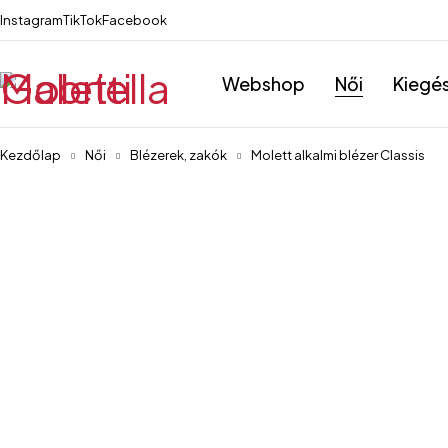
Instagram
TikTok
Facebook
Webshop
Női
Kiegé
Kezdőlap
Női
Blézerek, zakók
Molett alkalmi blézer Classis
-39%