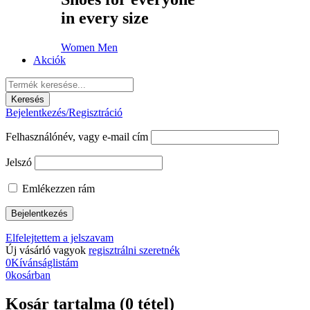
in every size
Women
Men
Akciók
Bejelentkezés/Regisztráció
Felhasználónév, vagy e-mail cím
Jelszó
Emlékezzen rám
Elfelejtettem a jelszavam
Új vásárló vagyok
regisztrálni szeretnék
0
Kívánságlistám
0
kosárban
Kosár tartalma (0 tétel)