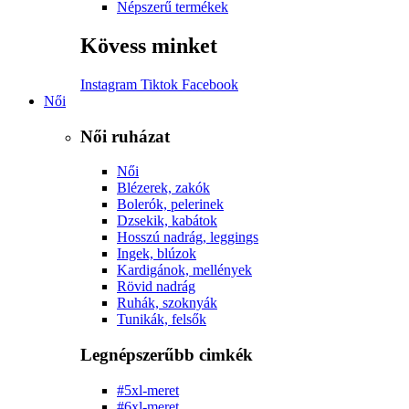
Népszerű termékek
Kövess minket
Instagram
Tiktok
Facebook
Női
Női ruházat
Női
Blézerek, zakók
Bolerók, pelerinek
Dzsekik, kabátok
Hosszú nadrág, leggings
Ingek, blúzok
Kardigánok, mellények
Rövid nadrág
Ruhák, szoknyák
Tunikák, felsők
Legnépszerűbb cimkék
#5xl-meret
#6xl-meret