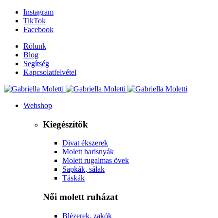
Instagram
TikTok
Facebook
Rólunk
Blog
Segítség
Kapcsolatfelvétel
Webshop
Kiegészítők
Divat ékszerek
Molett harisnyák
Molett rugalmas övek
Sapkák, sálak
Táskák
Női molett ruházat
Blézerek, zakók