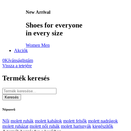
New Arrival
Shoes for everyone
in every size
Women
Men
Akciók
0
Kívánságlistám
Vissza a tetejére
Termék keresés
Népszerű
Női
molett ruhák
molett kabátok
molett felsők
molett nadrágok
molett ruházat
molett női ruhák
molett harisnyák
kiegészítők