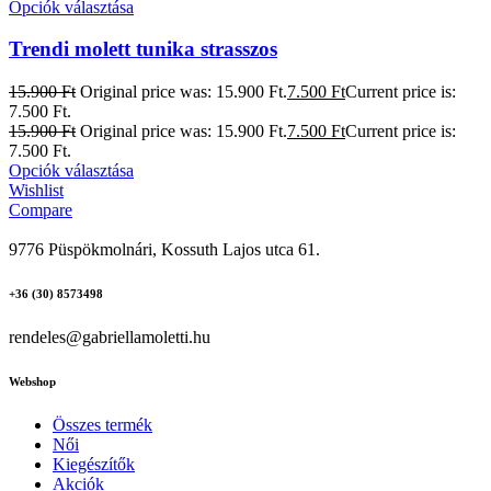
Opciók választása
Trendi molett tunika strasszos
15.900
Ft
Original price was: 15.900 Ft.
7.500
Ft
Current price is:
7.500 Ft.
15.900
Ft
Original price was: 15.900 Ft.
7.500
Ft
Current price is:
7.500 Ft.
Opciók választása
Wishlist
Compare
9776 Püspökmolnári, Kossuth Lajos utca 61.
+36 (30) 8573498
rendeles@gabriellamoletti.hu
Webshop
Összes termék
Női
Kiegészítők
Akciók