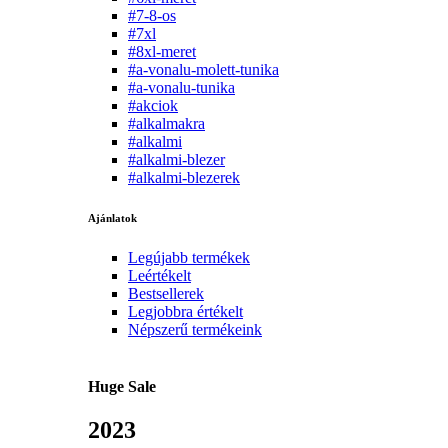
#7-8-os
#7xl
#8xl-meret
#a-vonalu-molett-tunika
#a-vonalu-tunika
#akciok
#alkalmakra
#alkalmi
#alkalmi-blezer
#alkalmi-blezerek
Ajánlatok
Legújabb termékek
Leértékelt
Bestsellerek
Legjobbra értékelt
Népszerű termékeink
Huge Sale
2023