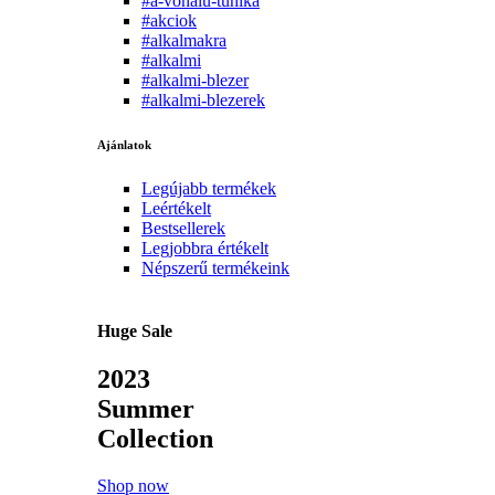
#a-vonalu-tunika
#akciok
#alkalmakra
#alkalmi
#alkalmi-blezer
#alkalmi-blezerek
Ajánlatok
Legújabb termékek
Leértékelt
Bestsellerek
Legjobbra értékelt
Népszerű termékeink
Huge Sale
2023
Summer
Collection
Shop now