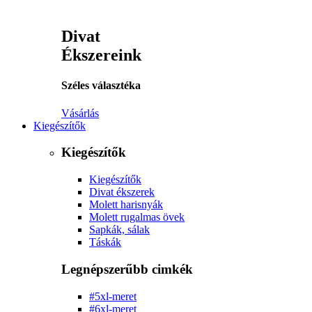
Divat
Ékszereink
Széles választéka
Vásárlás
Kiegészítők
Kiegészítők
Kiegészítők
Divat ékszerek
Molett harisnyák
Molett rugalmas övek
Sapkák, sálak
Táskák
Legnépszerűbb cimkék
#5xl-meret
#6xl-meret