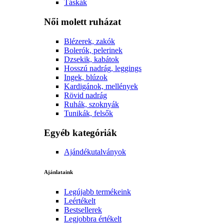
Táskák
Női molett ruházat
Blézerek, zakók
Bolerók, pelerinek
Dzsekik, kabátok
Hosszú nadrág, leggings
Ingek, blúzok
Kardigánok, mellények
Rövid nadrág
Ruhák, szoknyák
Tunikák, felsők
Egyéb kategóriák
Ajándékutalványok
Ajánlataink
Legújabb termékeink
Leértékelt
Bestsellerek
Legjobbra értékelt