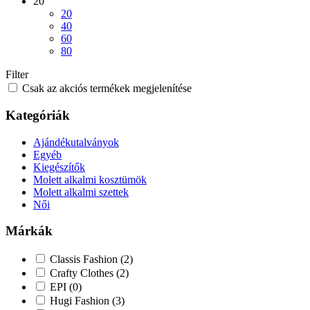
20
20
40
60
80
Filter
Csak az akciós termékek megjelenítése
Kategóriák
Ajándékutalványok
Egyéb
Kiegészítők
Molett alkalmi kosztümök
Molett alkalmi szettek
Női
Márkák
Classis Fashion
(2)
Crafty Clothes
(2)
EPI
(0)
Hugi Fashion
(3)