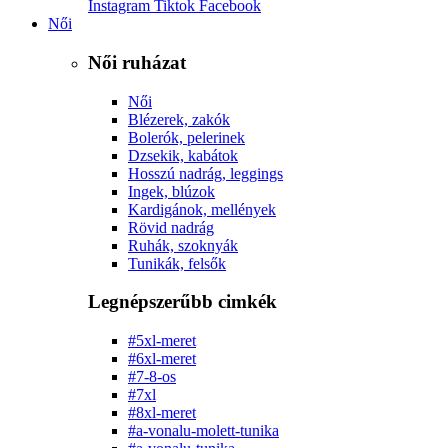
Instagram
Tiktok
Facebook
Női
Női ruházat
Női
Blézerek, zakók
Bolerók, pelerinek
Dzsekik, kabátok
Hosszú nadrág, leggings
Ingek, blúzok
Kardigánok, mellények
Rövid nadrág
Ruhák, szoknyák
Tunikák, felsők
Legnépszerűbb cimkék
#5xl-meret
#6xl-meret
#7-8-os
#7xl
#8xl-meret
#a-vonalu-molett-tunika