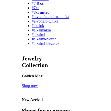
#7-8-os
#7xl
#8xl-meret
#a-vonalu-molett-tunika
#a-vonalu-tunika
#akciok
#alkalmakra
#alkalmi
#alkalmi-blezer
#alkalmi-blezerek
Jewelry
Collection
Golden Max
Shop now
New Arrival
Shoes for everyone