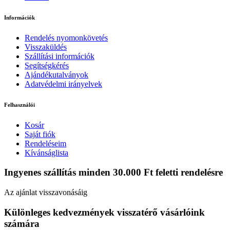
Információk
Rendelés nyomonkövetés
Visszaküldés
Szállítási információk
Segítségkérés
Ajándékutalványok
Adatvédelmi irányelvek
Felhasználói
Kosár
Saját fiók
Rendeléseim
Kívánságlista
Ingyenes szállítás minden 30.000 Ft feletti rendelésre
Az ajánlat visszavonásáig
Különleges kedvezmények visszatérő vásárlóink
számára