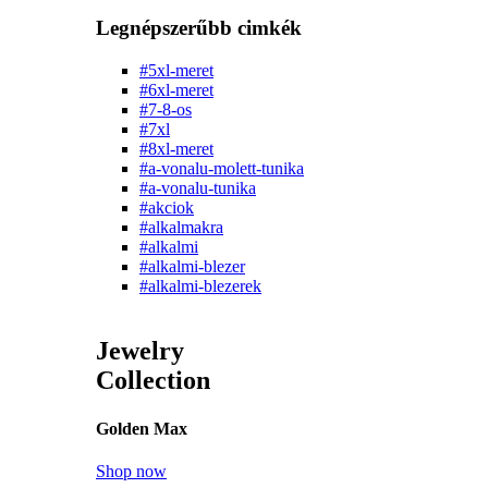
Legnépszerűbb cimkék
#5xl-meret
#6xl-meret
#7-8-os
#7xl
#8xl-meret
#a-vonalu-molett-tunika
#a-vonalu-tunika
#akciok
#alkalmakra
#alkalmi
#alkalmi-blezer
#alkalmi-blezerek
Jewelry
Collection
Golden Max
Shop now