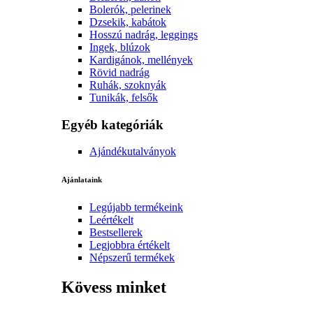
Bolerók, pelerinek
Dzsekik, kabátok
Hosszú nadrág, leggings
Ingek, blúzok
Kardigánok, mellények
Rövid nadrág
Ruhák, szoknyák
Tunikák, felsők
Egyéb kategóriák
Ajándékutalványok
Ajánlataink
Legújabb termékeink
Leértékelt
Bestsellerek
Legjobbra értékelt
Népszerű termékek
Kövess minket