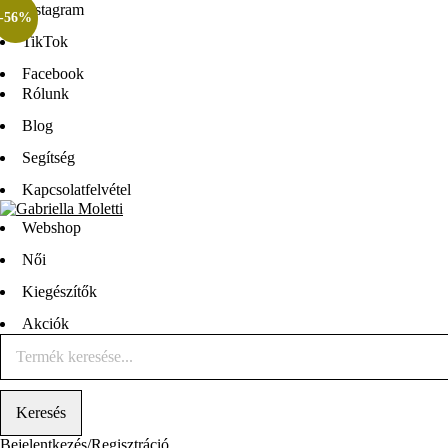
Instagram
-56%
TikTok
Facebook
Rólunk
Blog
Segítség
Kapcsolatfelvétel
Webshop
Női
Kiegészítők
Akciók
Bejelentkezés/Regisztráció