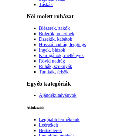
Táskák
Női molett ruházat
Blézerek, zakók
Bolerók, pelerinek
Dzsekik, kabátok
Hosszú nadrág, leggings
Ingek, blúzok
Kardigánok, mellények
Rövid nadrág
Ruhák, szoknyák
Tunikák, felsők
Egyéb kategóriák
Ajándékutalványok
Ajánlataink
Legújabb termékeink
Leértékelt
Bestsellerek
Legjobbra értékelt