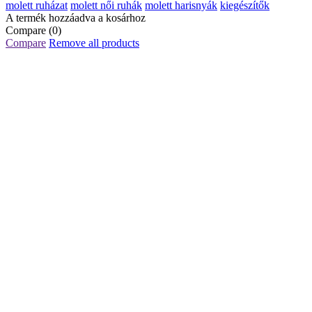
molett ruházat
molett női ruhák
molett harisnyák
kiegészítők
A termék hozzáadva a kosárhoz
Compare
(0)
Compare
Remove all products