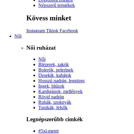
Népszerű termékek
Kövess minket
Instagram
Tiktok
Facebook
Női
Női ruházat
Női
Blézerek, zakók
Bolerók, pelerinek
Dzsekik, kabátok
Hosszú nadrág, leggings
Ingek, blúzok
Kardigánok, mellények
Rövid nadrág
Ruhák, szoknyák
Tunikák, felsők
Legnépszerűbb cimkék
#5xl-meret