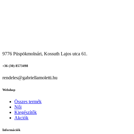
9776 Püspökmolnári, Kossuth Lajos utca 61.
+36 (30) 8573498
rendeles@gabriellamoletti.hu
Webshop
Összes termék
Női
Kiegészítők
Akciók
Információk