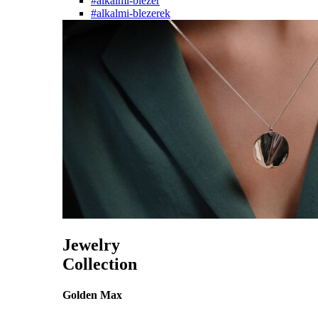
#alkalmi-blezer
#alkalmi-blezerek
Jewelry
Collection
Golden Max