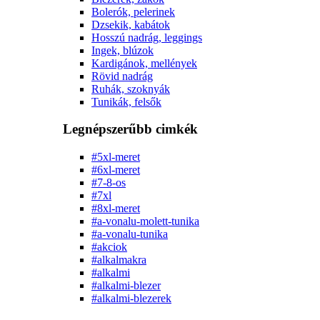
Bolerók, pelerinek
Dzsekik, kabátok
Hosszú nadrág, leggings
Ingek, blúzok
Kardigánok, mellények
Rövid nadrág
Ruhák, szoknyák
Tunikák, felsők
Legnépszerűbb cimkék
#5xl-meret
#6xl-meret
#7-8-os
#7xl
#8xl-meret
#a-vonalu-molett-tunika
#a-vonalu-tunika
#akciok
#alkalmakra
#alkalmi
#alkalmi-blezer
#alkalmi-blezerek