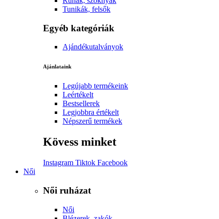
Ruhák, szoknyák
Tunikák, felsők
Egyéb kategóriák
Ajándékutalványok
Ajánlataink
Legújabb termékeink
Leértékelt
Bestsellerek
Legjobbra értékelt
Népszerű termékek
Kövess minket
Instagram
Tiktok
Facebook
Női
Női ruházat
Női
Blézerek, zakók