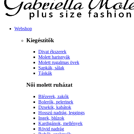
Webshop
Kiegészítők
Divat ékszerek
Molett harisnyák
Molett rugalmas övek
Sapkák, sálak
Táskák
Női molett ruházat
Blézerek, zakók
Bolerók, pelerinek
Dzsekik, kabátok
Hosszú nadrág, leggings
Ingek, blúzok
Kardigánok, mellények
Rövid nadrág