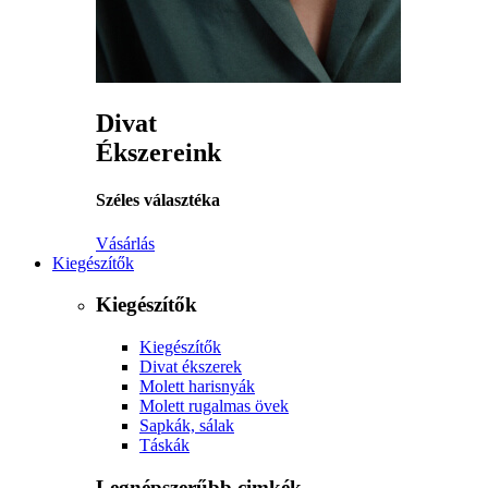
Divat
Ékszereink
Széles választéka
Vásárlás
Kiegészítők
Kiegészítők
Kiegészítők
Divat ékszerek
Molett harisnyák
Molett rugalmas övek
Sapkák, sálak
Táskák
Legnépszerűbb cimkék