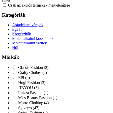
Filter
Csak az akciós termékek megjelenítése
Kategóriák
Ajándékutalványok
Egyéb
Kiegészítők
Molett alkalmi kosztümök
Molett alkalmi szettek
Női
Márkák
Classis Fashion
(2)
Crafty Clothes
(2)
EPI
(0)
Hugi Fashion
(3)
JJBYOU
(3)
Luizza Fashion
(1)
Miss Beauty Fashion
(1)
Morro Clothing
(4)
Sylverro
(47)
Szöszi Fashion
(4)