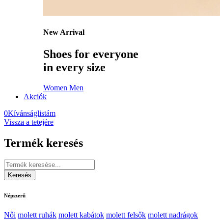
New Arrival
Shoes for everyone
in every size
Women
Men
Akciók
0
Kívánságlistám
Vissza a tetejére
Termék keresés
Népszerű
Női
molett ruhák
molett kabátok
molett felsők
molett nadrágok