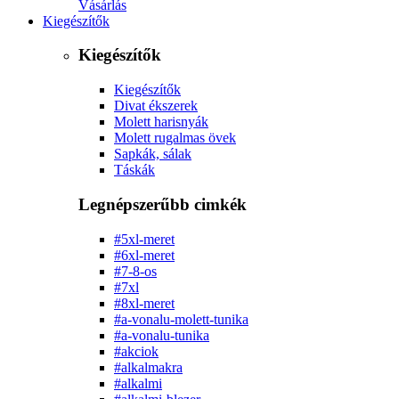
Vásárlás
Kiegészítők
Kiegészítők
Kiegészítők
Divat ékszerek
Molett harisnyák
Molett rugalmas övek
Sapkák, sálak
Táskák
Legnépszerűbb cimkék
#5xl-meret
#6xl-meret
#7-8-os
#7xl
#8xl-meret
#a-vonalu-molett-tunika
#a-vonalu-tunika
#akciok
#alkalmakra
#alkalmi