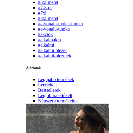
#6xl-meret
#7-8-os
#7xl
#8xl-meret
#a-vonalu-molett-tunika
#a-vonalu-tunika
#akciok
#alkalmakra
#alkalmi
#alkalmi-blezer
#alkalmi-blezerek
Ajánlatok
Legújabb termékek
Leértékelt
Bestsellerek
Legjobbra értékelt
Népszerű termékeink