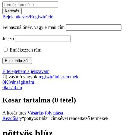
Bejelentkezés/Regisztráció
Felhasználónév, vagy e-mail cím
Jelszó
Emlékezzen rám
Elfelejtettem a jelszavam
Új vásárló vagyok
regisztrálni szeretnék
0
Kívánságlistám
0
kosárban
Kosár tartalma (0 tétel)
A kosár üres
Vásárlás folytatása
Kezdőlap
/
“pöttyös blúz” címkével rendelkező termékek
pöttyös blúz