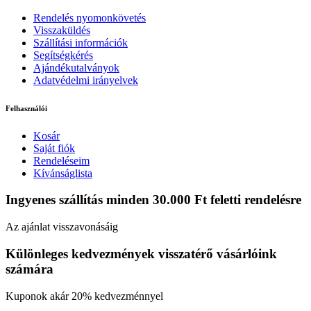
Rendelés nyomonkövetés
Visszaküldés
Szállítási információk
Segítségkérés
Ajándékutalványok
Adatvédelmi irányelvek
Felhasználói
Kosár
Saját fiók
Rendeléseim
Kívánságlista
Ingyenes szállítás minden 30.000 Ft feletti rendelésre
Az ajánlat visszavonásáig
Különleges kedvezmények visszatérő vásárlóink
számára
Kuponok akár 20% kedvezménnyel