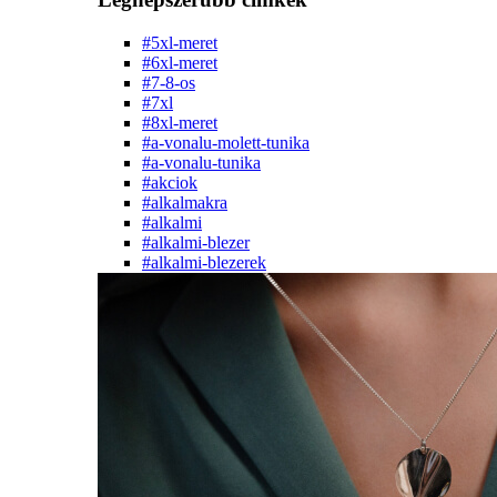
#5xl-meret
#6xl-meret
#7-8-os
#7xl
#8xl-meret
#a-vonalu-molett-tunika
#a-vonalu-tunika
#akciok
#alkalmakra
#alkalmi
#alkalmi-blezer
#alkalmi-blezerek