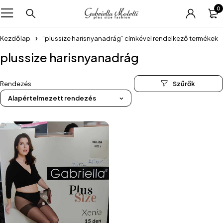
0
Kezdőlap
“plussize harisnyanadrág” címkével rendelkező termékek
plussize harisnyanadrág
Rendezés
Alapértelmezett rendezés