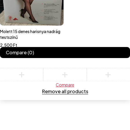
Molett 15 denes harisnya nadrág
testszínű
2.500
Ft
Compare
(0)
Compare
Remove all products