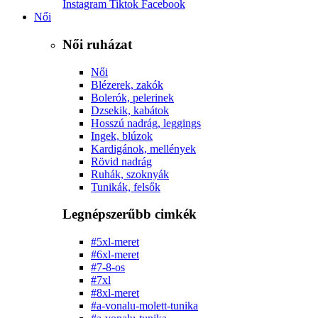
Instagram
Tiktok
Facebook
Női
Női ruházat
Női
Blézerek, zakók
Bolerók, pelerinek
Dzsekik, kabátok
Hosszú nadrág, leggings
Ingek, blúzok
Kardigánok, mellények
Rövid nadrág
Ruhák, szoknyák
Tunikák, felsők
Legnépszerűbb cimkék
#5xl-meret
#6xl-meret
#7-8-os
#7xl
#8xl-meret
#a-vonalu-molett-tunika