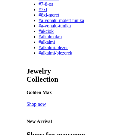
#7-8-os
#7xl
#8xl-meret
#a-vonalu-molett-tunika
#a-vonalu-tunika
#akciok
#alkalmakra
#alkalmi
#alkalmi-blezer
#alkalmi-blezerek
Jewelry
Collection
Golden Max
Shop now
New Arrival
Shoes for everyone