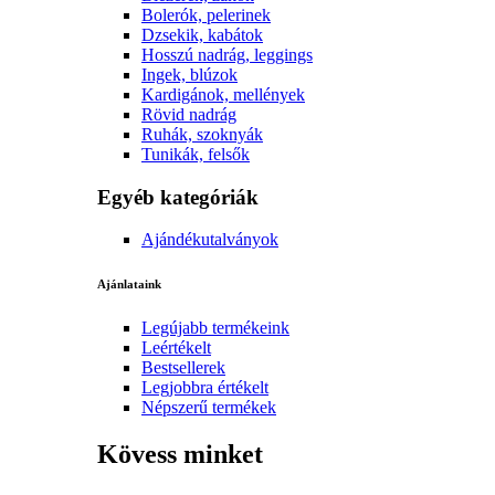
Bolerók, pelerinek
Dzsekik, kabátok
Hosszú nadrág, leggings
Ingek, blúzok
Kardigánok, mellények
Rövid nadrág
Ruhák, szoknyák
Tunikák, felsők
Egyéb kategóriák
Ajándékutalványok
Ajánlataink
Legújabb termékeink
Leértékelt
Bestsellerek
Legjobbra értékelt
Népszerű termékek
Kövess minket