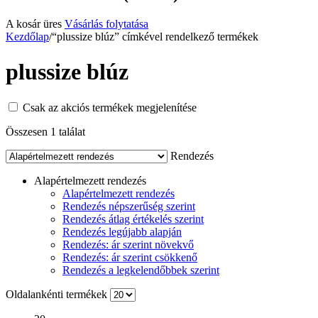
A kosár üres
Vásárlás folytatása
Kezdőlap
/
“plussize blúz” címkével rendelkező termékek
plussize blúz
Csak az akciós termékek megjelenítése
Összesen 1 találat
Rendezés
Alapértelmezett rendezés
Alapértelmezett rendezés
Rendezés népszerűség szerint
Rendezés átlag értékelés szerint
Rendezés legújabb alapján
Rendezés: ár szerint növekvő
Rendezés: ár szerint csökkenő
Rendezés a legkelendőbbek szerint
Oldalankénti termékek