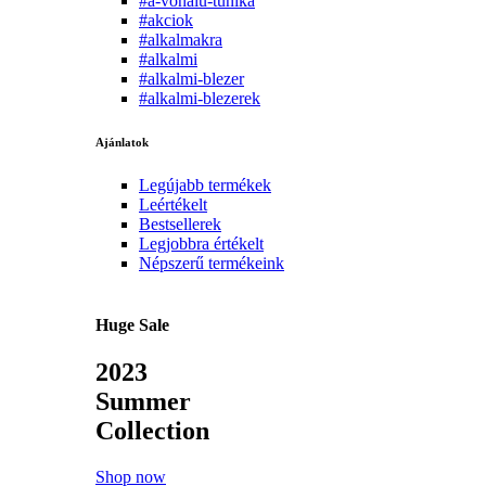
#a-vonalu-tunika
#akciok
#alkalmakra
#alkalmi
#alkalmi-blezer
#alkalmi-blezerek
Ajánlatok
Legújabb termékek
Leértékelt
Bestsellerek
Legjobbra értékelt
Népszerű termékeink
Huge Sale
2023
Summer
Collection
Shop now