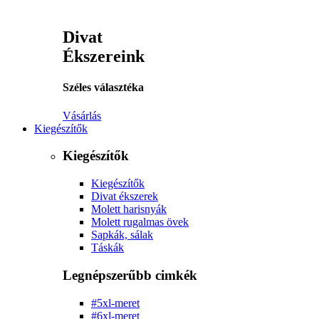
Divat
Ékszereink
Széles választéka
Vásárlás
Kiegészítők
Kiegészítők
Kiegészítők
Divat ékszerek
Molett harisnyák
Molett rugalmas övek
Sapkák, sálak
Táskák
Legnépszerűbb cimkék
#5xl-meret
#6xl-meret