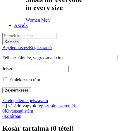
in every size
Women
Men
Akciók
Bejelentkezés/Regisztráció
Felhasználónév, vagy e-mail cím
Jelszó
Emlékezzen rám
Elfelejtettem a jelszavam
Új vásárló vagyok
regisztrálni szeretnék
0
Kívánságlistám
0
kosárban
Kosár tartalma (0 tétel)