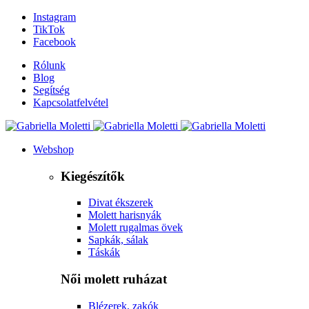
Instagram
TikTok
Facebook
Rólunk
Blog
Segítség
Kapcsolatfelvétel
Webshop
Kiegészítők
Divat ékszerek
Molett harisnyák
Molett rugalmas övek
Sapkák, sálak
Táskák
Női molett ruházat
Blézerek, zakók