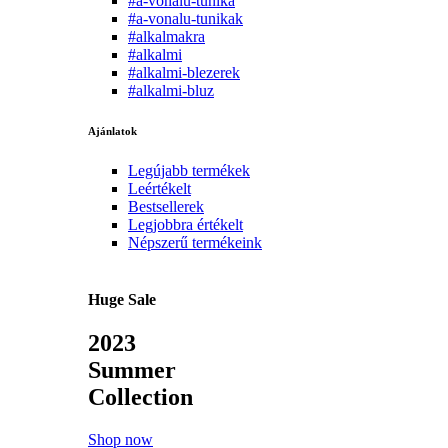
#a-vonalu-tunika
#a-vonalu-tunikak
#alkalmakra
#alkalmi
#alkalmi-blezerek
#alkalmi-bluz
Ajánlatok
Legújabb termékek
Leértékelt
Bestsellerek
Legjobbra értékelt
Népszerű termékeink
Huge Sale
2023
Summer
Collection
Shop now