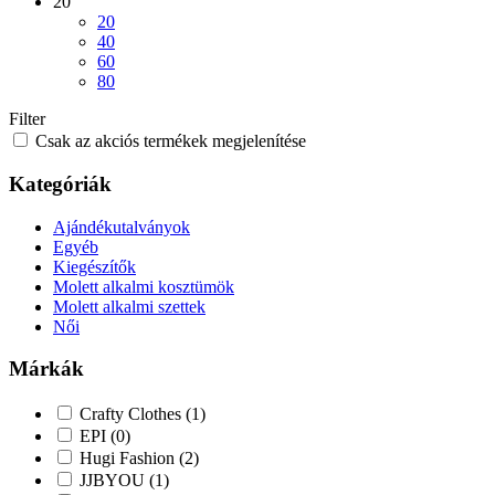
20
20
40
60
80
Filter
Csak az akciós termékek megjelenítése
Kategóriák
Ajándékutalványok
Egyéb
Kiegészítők
Molett alkalmi kosztümök
Molett alkalmi szettek
Női
Márkák
Crafty Clothes
(1)
EPI
(0)
Hugi Fashion
(2)
JJBYOU
(1)