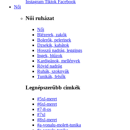
Instagram
Tiktok
Facebook
Női
Női ruházat
Női
Blézerek, zakók
Bolerók, pelerinek
Dzsekik, kabátok
Hosszú nadrág, leggings
Ingek, blúzok
Kardigánok, mellények
Rövid nadrág
Ruhák, szoknyák
Tunikák, felsők
Legnépszerűbb cimkék
#5xl-meret
#6xl-meret
#7-8-os
#7xl
#8xl-meret
#a-vonalu-molett-tunika