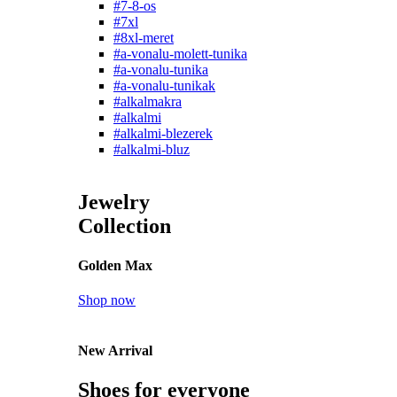
#7-8-os
#7xl
#8xl-meret
#a-vonalu-molett-tunika
#a-vonalu-tunika
#a-vonalu-tunikak
#alkalmakra
#alkalmi
#alkalmi-blezerek
#alkalmi-bluz
Jewelry
Collection
Golden Max
Shop now
New Arrival
Shoes for everyone