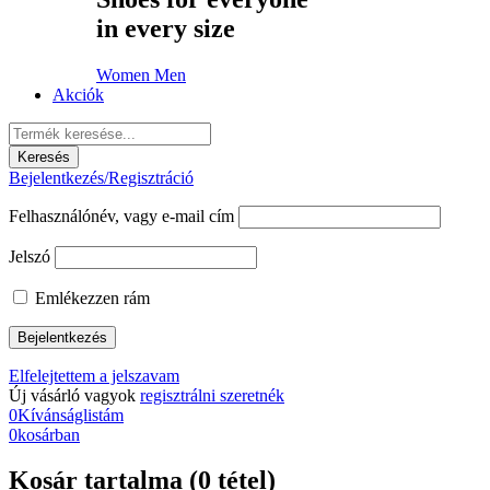
in every size
Women
Men
Akciók
Bejelentkezés/Regisztráció
Felhasználónév, vagy e-mail cím
Jelszó
Emlékezzen rám
Elfelejtettem a jelszavam
Új vásárló vagyok
regisztrálni szeretnék
0
Kívánságlistám
0
kosárban
Kosár tartalma (0 tétel)