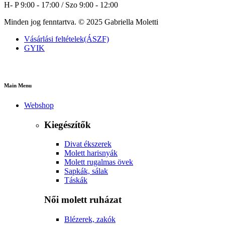
H- P 9:00 - 17:00 / Szo 9:00 - 12:00
Minden jog fenntartva. © 2025 Gabriella Moletti
Vásárlási feltételek(ÁSZF)
GYIK
Main Menu
Webshop
Kiegészítők
Divat ékszerek
Molett harisnyák
Molett rugalmas övek
Sapkák, sálak
Táskák
Női molett ruházat
Blézerek, zakók