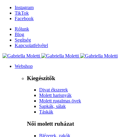
Instagram
TikTok
Facebook
Rólunk
Blog
Segítség
Kapcsolatfelvétel
Webshop
Kiegészítők
Divat ékszerek
Molett harisnyák
Molett rugalmas övek
Sapkák, sálak
Táskák
Női molett ruházat
Blézerek, zakók