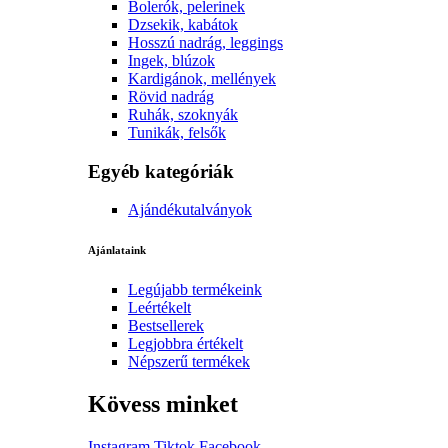
Bolerók, pelerinek
Dzsekik, kabátok
Hosszú nadrág, leggings
Ingek, blúzok
Kardigánok, mellények
Rövid nadrág
Ruhák, szoknyák
Tunikák, felsők
Egyéb kategóriák
Ajándékutalványok
Ajánlataink
Legújabb termékeink
Leértékelt
Bestsellerek
Legjobbra értékelt
Népszerű termékek
Kövess minket
Instagram
Tiktok
Facebook