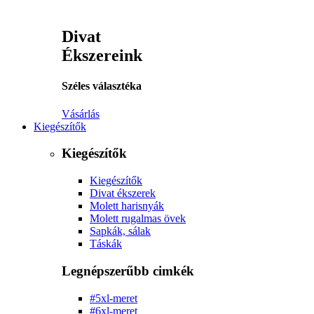
Divat
Ékszereink
Széles választéka
Vásárlás
Kiegészítők
Kiegészítők
Kiegészítők
Divat ékszerek
Molett harisnyák
Molett rugalmas övek
Sapkák, sálak
Táskák
Legnépszerűbb cimkék
#5xl-meret
#6xl-meret