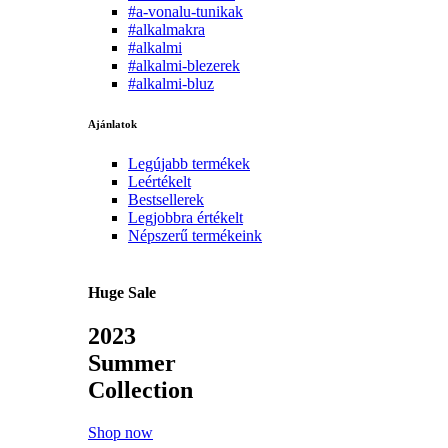
#a-vonalu-tunikak
#alkalmakra
#alkalmi
#alkalmi-blezerek
#alkalmi-bluz
Ajánlatok
Legújabb termékek
Leértékelt
Bestsellerek
Legjobbra értékelt
Népszerű termékeink
Huge Sale
2023
Summer
Collection
Shop now