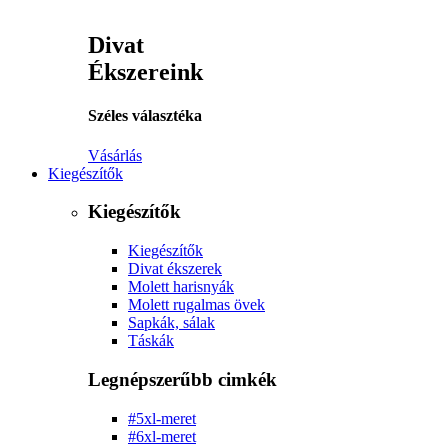
Divat
Ékszereink
Széles választéka
Vásárlás
Kiegészítők
Kiegészítők
Kiegészítők
Divat ékszerek
Molett harisnyák
Molett rugalmas övek
Sapkák, sálak
Táskák
Legnépszerűbb cimkék
#5xl-meret
#6xl-meret