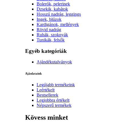
Bolerók, pelerinek
Dzsekik, kabátok
Hosszú nadrág, leggings
Ingek, blúzok
Kardigánok, mellények
Rövid nadrág
Ruhák, szoknyák
Tunikák, felsők
Egyéb kategóriák
Ajándékutalványok
Ajánlataink
Legújabb termékeink
Leértékelt
Bestsellerek
Legjobbra értékelt
Népszerű termékek
Kövess minket