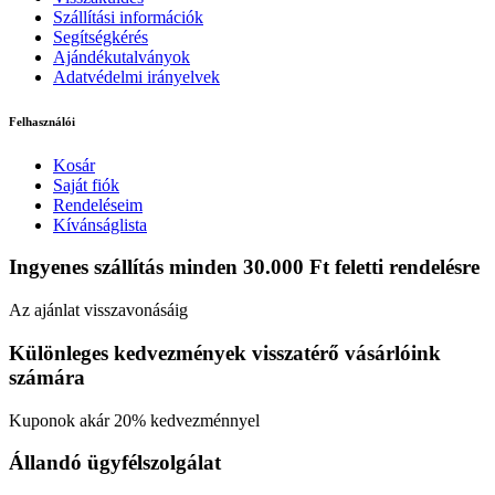
Szállítási információk
Segítségkérés
Ajándékutalványok
Adatvédelmi irányelvek
Felhasználói
Kosár
Saját fiók
Rendeléseim
Kívánságlista
Ingyenes szállítás minden 30.000 Ft feletti rendelésre
Az ajánlat visszavonásáig
Különleges kedvezmények visszatérő vásárlóink
számára
Kuponok akár 20% kedvezménnyel
Állandó ügyfélszolgálat