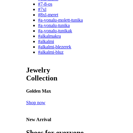
#7-8-os
#7xl
#8xl-meret
#a-vonalu-molett-tunika
#a-vonalu-tunika
#a-vonalu-tunikak
#alkalmakra
#alkalmi
#alkalmi-blezerek
#alkalmi-bluz
Jewelry
Collection
Golden Max
Shop now
New Arrival
Shoes for everyone