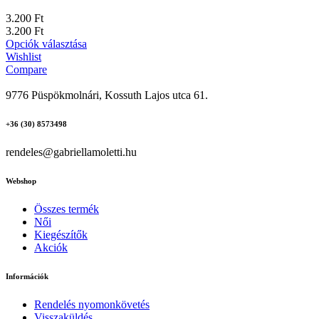
3.200
Ft
3.200
Ft
Opciók választása
Wishlist
Compare
9776 Püspökmolnári, Kossuth Lajos utca 61.
+36 (30) 8573498
rendeles@gabriellamoletti.hu
Webshop
Összes termék
Női
Kiegészítők
Akciók
Információk
Rendelés nyomonkövetés
Visszaküldés