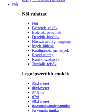
Női
Női ruházat
Női
Blézerek, zakók
Bolerók, pelerinek
Dzsekik, kabátok
Hosszú nadrág, leggings
Ingek, blúzok
Kardigánok, mellények
Rövid nadrág
Ruhák, szoknyák
Tunikák, felsők
Legnépszerűbb cimkék
#5xl-meret
#6xl-meret
#7-8-os
#7xl
#8xl-meret
#a-vonalu-molett-tunika
#a-vonalu-tunika