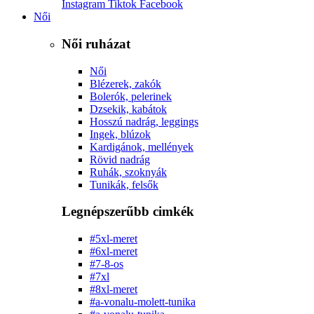
Instagram
Tiktok
Facebook
Női
Női ruházat
Női
Blézerek, zakók
Bolerók, pelerinek
Dzsekik, kabátok
Hosszú nadrág, leggings
Ingek, blúzok
Kardigánok, mellények
Rövid nadrág
Ruhák, szoknyák
Tunikák, felsők
Legnépszerűbb cimkék
#5xl-meret
#6xl-meret
#7-8-os
#7xl
#8xl-meret
#a-vonalu-molett-tunika