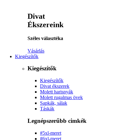
Divat
Ékszereink
Széles választéka
Vásárlás
Kiegészítők
Kiegészítők
Kiegészítők
Divat ékszerek
Molett harisnyák
Molett rugalmas övek
Sapkák, sálak
Táskák
Legnépszerűbb cimkék
#5xl-meret
#6xl-meret