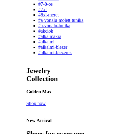
#7-8-os
#7xl
#8xl-meret
#a-vonalu-molett-tunika
#a-vonalu-tunika
#akciok
#alkalmakra
#alkalmi
#alkalmi-blezer
#alkalmi-blezerek
Jewelry
Collection
Golden Max
Shop now
New Arrival
Shoes for everyone