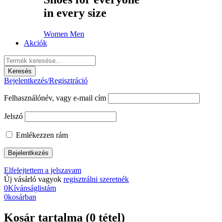
in every size
Women
Men
Akciók
Bejelentkezés/Regisztráció
Felhasználónév, vagy e-mail cím
Jelszó
Emlékezzen rám
Elfelejtettem a jelszavam
Új vásárló vagyok
regisztrálni szeretnék
0
Kívánságlistám
0
kosárban
Kosár tartalma (0 tétel)