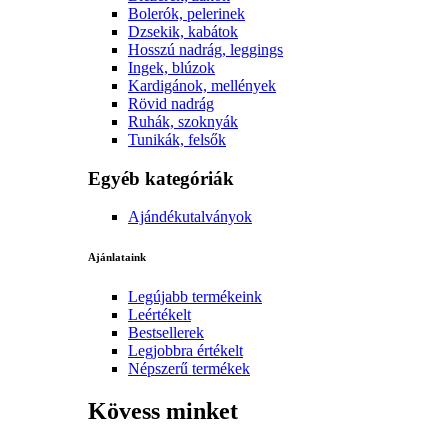
Bolerók, pelerinek
Dzsekik, kabátok
Hosszú nadrág, leggings
Ingek, blúzok
Kardigánok, mellények
Rövid nadrág
Ruhák, szoknyák
Tunikák, felsők
Egyéb kategóriák
Ajándékutalványok
Ajánlataink
Legújabb termékeink
Leértékelt
Bestsellerek
Legjobbra értékelt
Népszerű termékek
Kövess minket