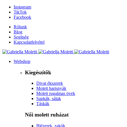
Instagram
TikTok
Facebook
Rólunk
Blog
Segítség
Kapcsolatfelvétel
Webshop
Kiegészítők
Divat ékszerek
Molett harisnyák
Molett rugalmas övek
Sapkák, sálak
Táskák
Női molett ruházat
Blézerek, zakók