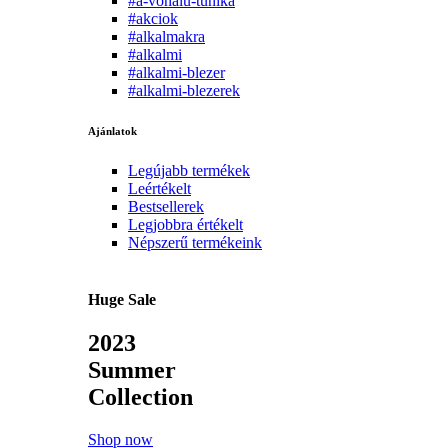
#a-vonalu-tunika
#akciok
#alkalmakra
#alkalmi
#alkalmi-blezer
#alkalmi-blezerek
Ajánlatok
Legújabb termékek
Leértékelt
Bestsellerek
Legjobbra értékelt
Népszerű termékeink
Huge Sale
2023
Summer
Collection
Shop now