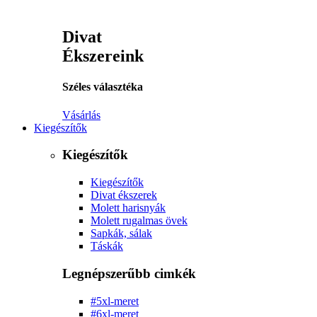
Divat
Ékszereink
Széles választéka
Vásárlás
Kiegészítők
Kiegészítők
Kiegészítők
Divat ékszerek
Molett harisnyák
Molett rugalmas övek
Sapkák, sálak
Táskák
Legnépszerűbb cimkék
#5xl-meret
#6xl-meret