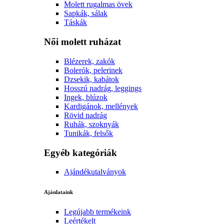
Molett rugalmas övek
Sapkák, sálak
Táskák
Női molett ruházat
Blézerek, zakók
Bolerók, pelerinek
Dzsekik, kabátok
Hosszú nadrág, leggings
Ingek, blúzok
Kardigánok, mellények
Rövid nadrág
Ruhák, szoknyák
Tunikák, felsők
Egyéb kategóriák
Ajándékutalványok
Ajánlataink
Legújabb termékeink
Leértékelt