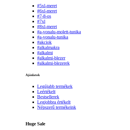
#5xl-meret
#6xl-meret
#7-8-os
#7xl
#8xl-meret
#a-vonalu-molett-tunika
#a-vonalu-tunika
#akciok
#alkalmakra
#alkalmi
#alkalmi-blezer
#alkalmi-blezerek
Ajánlatok
Legújabb termékek
Leértékelt
Bestsellerek
Legjobbra értékelt
Népszerű termékeink
Huge Sale