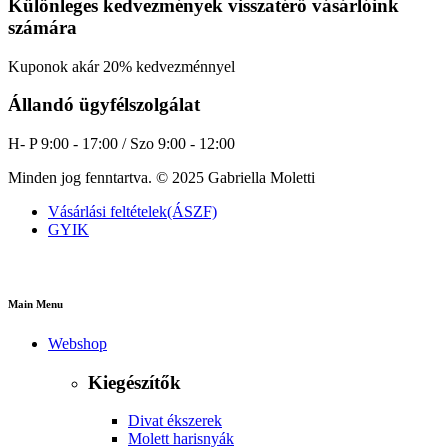
Különleges kedvezmények visszatérő vásárlóink
számára
Kuponok akár 20% kedvezménnyel
Állandó ügyfélszolgálat
H- P 9:00 - 17:00 / Szo 9:00 - 12:00
Minden jog fenntartva. © 2025 Gabriella Moletti
Vásárlási feltételek(ÁSZF)
GYIK
Main Menu
Webshop
Kiegészítők
Divat ékszerek
Molett harisnyák