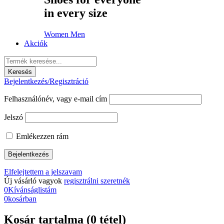
in every size
Women
Men
Akciók
Bejelentkezés/Regisztráció
Felhasználónév, vagy e-mail cím
Jelszó
Emlékezzen rám
Elfelejtettem a jelszavam
Új vásárló vagyok
regisztrálni szeretnék
0
Kívánságlistám
0
kosárban
Kosár tartalma (0 tétel)