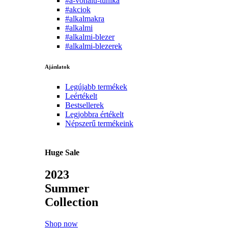
#a-vonalu-tunika
#akciok
#alkalmakra
#alkalmi
#alkalmi-blezer
#alkalmi-blezerek
Ajánlatok
Legújabb termékek
Leértékelt
Bestsellerek
Legjobbra értékelt
Népszerű termékeink
Huge Sale
2023
Summer
Collection
Shop now