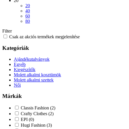
20
20
40
60
80
Filter
Csak az akciós termékek megjelenítése
Kategóriák
Ajándékutalványok
Egyéb
Kiegészítők
Molett alkalmi kosztümök
Molett alkalmi szettek
Női
Márkák
Classis Fashion
(2)
Crafty Clothes
(2)
EPI
(0)
Hugi Fashion
(3)