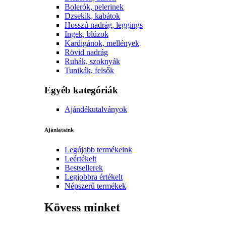
Bolerók, pelerinek
Dzsekik, kabátok
Hosszú nadrág, leggings
Ingek, blúzok
Kardigánok, mellények
Rövid nadrág
Ruhák, szoknyák
Tunikák, felsők
Egyéb kategóriák
Ajándékutalványok
Ajánlataink
Legújabb termékeink
Leértékelt
Bestsellerek
Legjobbra értékelt
Népszerű termékek
Kövess minket