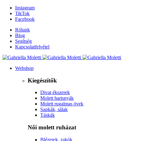
Instagram
TikTok
Facebook
Rólunk
Blog
Segítség
Kapcsolatfelvétel
Webshop
Kiegészítők
Divat ékszerek
Molett harisnyák
Molett rugalmas övek
Sapkák, sálak
Táskák
Női molett ruházat
Blézerek, zakók