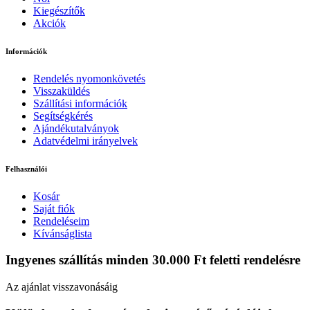
Kiegészítők
Akciók
Információk
Rendelés nyomonkövetés
Visszaküldés
Szállítási információk
Segítségkérés
Ajándékutalványok
Adatvédelmi irányelvek
Felhasználói
Kosár
Saját fiók
Rendeléseim
Kívánságlista
Ingyenes szállítás minden 30.000 Ft feletti rendelésre
Az ajánlat visszavonásáig