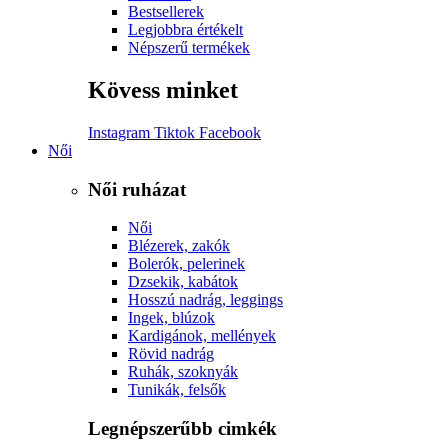
Bestsellerek
Legjobbra értékelt
Népszerű termékek
Kövess minket
Instagram
Tiktok
Facebook
Női
Női ruházat
Női
Blézerek, zakók
Bolerók, pelerinek
Dzsekik, kabátok
Hosszú nadrág, leggings
Ingek, blúzok
Kardigánok, mellények
Rövid nadrág
Ruhák, szoknyák
Tunikák, felsők
Legnépszerűbb cimkék