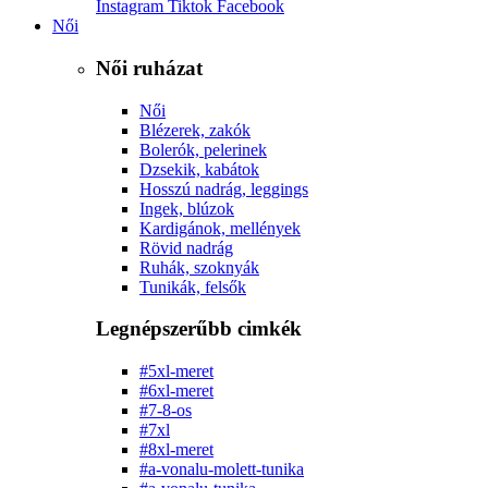
Instagram
Tiktok
Facebook
Női
Női ruházat
Női
Blézerek, zakók
Bolerók, pelerinek
Dzsekik, kabátok
Hosszú nadrág, leggings
Ingek, blúzok
Kardigánok, mellények
Rövid nadrág
Ruhák, szoknyák
Tunikák, felsők
Legnépszerűbb cimkék
#5xl-meret
#6xl-meret
#7-8-os
#7xl
#8xl-meret
#a-vonalu-molett-tunika