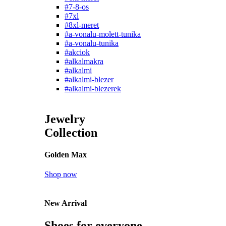
#7-8-os
#7xl
#8xl-meret
#a-vonalu-molett-tunika
#a-vonalu-tunika
#akciok
#alkalmakra
#alkalmi
#alkalmi-blezer
#alkalmi-blezerek
Jewelry
Collection
Golden Max
Shop now
New Arrival
Shoes for everyone