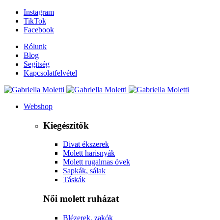
Instagram
TikTok
Facebook
Rólunk
Blog
Segítség
Kapcsolatfelvétel
Webshop
Kiegészítők
Divat ékszerek
Molett harisnyák
Molett rugalmas övek
Sapkák, sálak
Táskák
Női molett ruházat
Blézerek, zakók