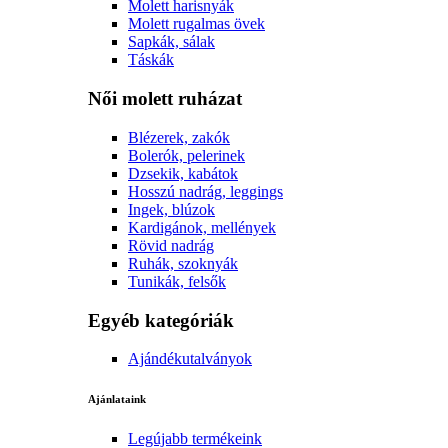
Molett harisnyák
Molett rugalmas övek
Sapkák, sálak
Táskák
Női molett ruházat
Blézerek, zakók
Bolerók, pelerinek
Dzsekik, kabátok
Hosszú nadrág, leggings
Ingek, blúzok
Kardigánok, mellények
Rövid nadrág
Ruhák, szoknyák
Tunikák, felsők
Egyéb kategóriák
Ajándékutalványok
Ajánlataink
Legújabb termékeink