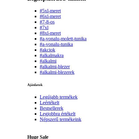
#5xl-meret
#6xl-meret
#7-8-os
#7xl
#8xl-meret
#a-vonalu-molett-tunika
#a-vonalu-tunika
#akciok
#alkalmakra
#alkalmi
#alkalmi-blezer
#alkalmi-blezerek
Ajánlatok
Legújabb termékek
Leértékelt
Bestsellerek
Legjobbra értékelt
Népszerű termékeink
Huge Sale