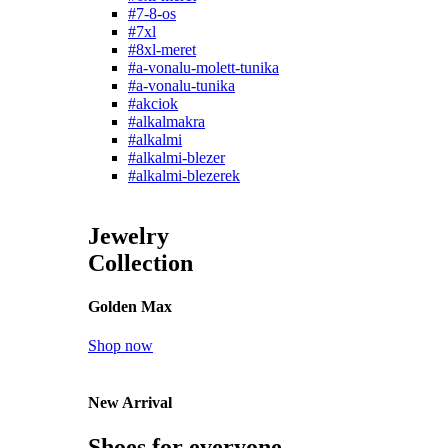
#7-8-os
#7xl
#8xl-meret
#a-vonalu-molett-tunika
#a-vonalu-tunika
#akciok
#alkalmakra
#alkalmi
#alkalmi-blezer
#alkalmi-blezerek
Jewelry
Collection
Golden Max
Shop now
New Arrival
Shoes for everyone