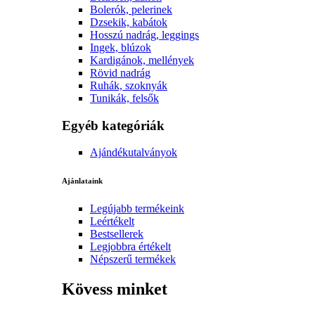
Bolerók, pelerinek
Dzsekik, kabátok
Hosszú nadrág, leggings
Ingek, blúzok
Kardigánok, mellények
Rövid nadrág
Ruhák, szoknyák
Tunikák, felsők
Egyéb kategóriák
Ajándékutalványok
Ajánlataink
Legújabb termékeink
Leértékelt
Bestsellerek
Legjobbra értékelt
Népszerű termékek
Kövess minket