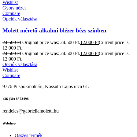
Wishlist
Gyors nézet
Compare
Opciók választása
Molett méretű alkalmi blézer bézs színben
24.500
Ft
Original price was: 24.500 Ft.
12.000
Ft
Current price is:
12.000 Ft.
24.500
Ft
Original price was: 24.500 Ft.
12.000
Ft
Current price is:
12.000 Ft.
Opciók választása
Wishlist
Compare
9776 Püspökmolnári, Kossuth Lajos utca 61.
+36 (30) 8573498
rendeles@gabriellamoletti.hu
Webshop
Összes termék