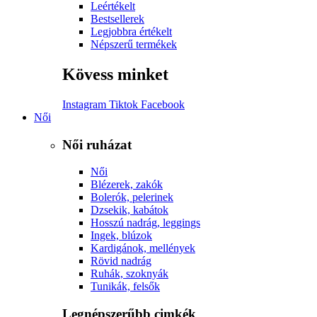
Leértékelt
Bestsellerek
Legjobbra értékelt
Népszerű termékek
Kövess minket
Instagram
Tiktok
Facebook
Női
Női ruházat
Női
Blézerek, zakók
Bolerók, pelerinek
Dzsekik, kabátok
Hosszú nadrág, leggings
Ingek, blúzok
Kardigánok, mellények
Rövid nadrág
Ruhák, szoknyák
Tunikák, felsők
Legnépszerűbb cimkék