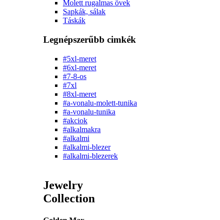
Molett rugalmas övek
Sapkák, sálak
Táskák
Legnépszerűbb cimkék
#5xl-meret
#6xl-meret
#7-8-os
#7xl
#8xl-meret
#a-vonalu-molett-tunika
#a-vonalu-tunika
#akciok
#alkalmakra
#alkalmi
#alkalmi-blezer
#alkalmi-blezerek
Jewelry
Collection