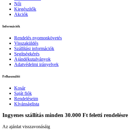
Női
Kiegészítők
Akciók
Információk
Rendelés nyomonkövetés
Visszaküldés
Szállítási információk
Segítségkérés
Ajándékutalványok
Adatvédelmi irányelvek
Felhasználói
Kosár
Saját fiók
Rendeléseim
Kívánságlista
Ingyenes szállítás minden 30.000 Ft feletti rendelésre
Az ajánlat visszavonásáig