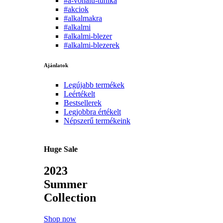
#a-vonalu-tunika
#akciok
#alkalmakra
#alkalmi
#alkalmi-blezer
#alkalmi-blezerek
Ajánlatok
Legújabb termékek
Leértékelt
Bestsellerek
Legjobbra értékelt
Népszerű termékeink
Huge Sale
2023
Summer
Collection
Shop now