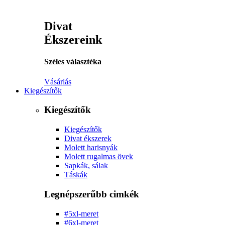
Divat
Ékszereink
Széles választéka
Vásárlás
Kiegészítők
Kiegészítők
Kiegészítők
Divat ékszerek
Molett harisnyák
Molett rugalmas övek
Sapkák, sálak
Táskák
Legnépszerűbb cimkék
#5xl-meret
#6xl-meret