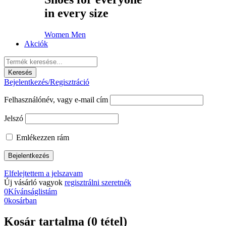
in every size
Women
Men
Akciók
Bejelentkezés/Regisztráció
Felhasználónév, vagy e-mail cím
Jelszó
Emlékezzen rám
Elfelejtettem a jelszavam
Új vásárló vagyok
regisztrálni szeretnék
0
Kívánságlistám
0
kosárban
Kosár tartalma (0 tétel)