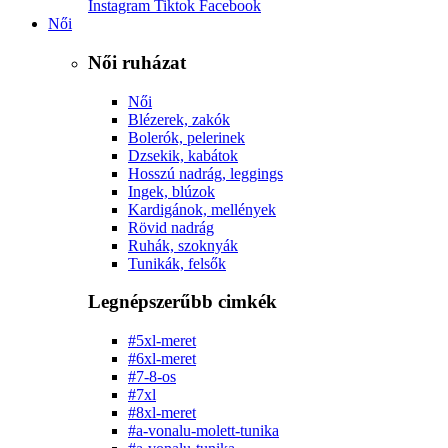
Instagram
Tiktok
Facebook
Női
Női ruházat
Női
Blézerek, zakók
Bolerók, pelerinek
Dzsekik, kabátok
Hosszú nadrág, leggings
Ingek, blúzok
Kardigánok, mellények
Rövid nadrág
Ruhák, szoknyák
Tunikák, felsők
Legnépszerűbb cimkék
#5xl-meret
#6xl-meret
#7-8-os
#7xl
#8xl-meret
#a-vonalu-molett-tunika