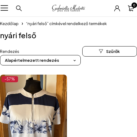
0
Kezdőlap
“nyári felső” címkével rendelkező termékek
nyári felső
Rendezés
Alapértelmezett rendezés
-57%