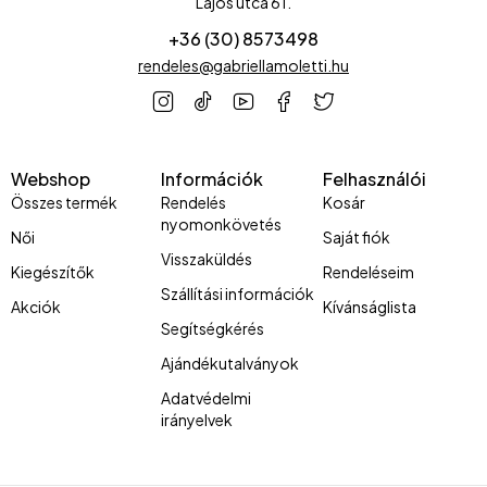
Lajos utca 61.
+36 (30) 8573498
rendeles@gabriellamoletti.hu
Webshop
Információk
Felhasználói
Összes termék
Rendelés
Kosár
nyomonkövetés
Női
Saját fiók
Visszaküldés
Kiegészítők
Rendeléseim
Szállítási információk
Akciók
Kívánságlista
Segítségkérés
Ajándékutalványok
Adatvédelmi
irányelvek