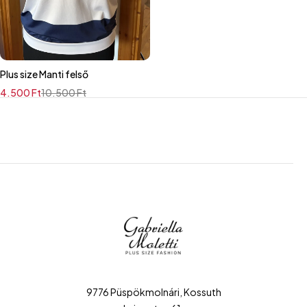
Plus size Manti felső
4.500
Ft
10.500
Ft
9776 Püspökmolnári, Kossuth