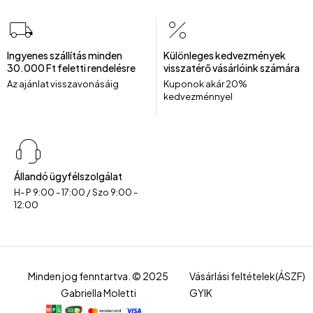
Ingyenes szállítás minden
Különleges kedvezmények
30.000 Ft feletti rendelésre
visszatérő vásárlóink számára
Az ajánlat visszavonásáig
Kuponok akár 20%
kedvezménnyel
Állandó ügyfélszolgálat
H- P 9:00 - 17:00 / Szo 9:00 -
12:00
Minden jog fenntartva. © 2025
Vásárlási feltételek(ÁSZF)
Gabriella Moletti
GYIK