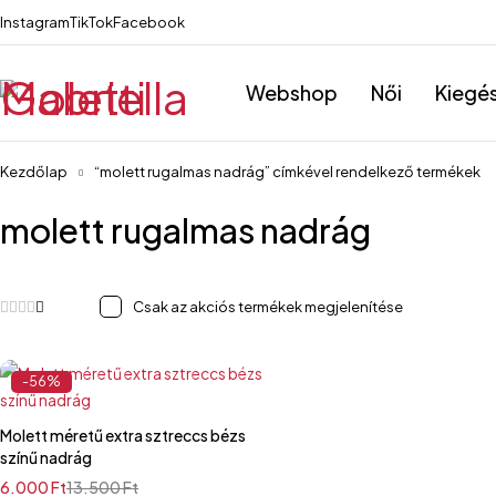
Instagram
TikTok
Facebook
Webshop
Női
Kiegé
Kezdőlap
“molett rugalmas nadrág” címkével rendelkező termékek
molett rugalmas nadrág
Csak az akciós termékek megjelenítése
-56%
Molett méretű extra sztreccs bézs
színű nadrág
6.000
Ft
13.500
Ft