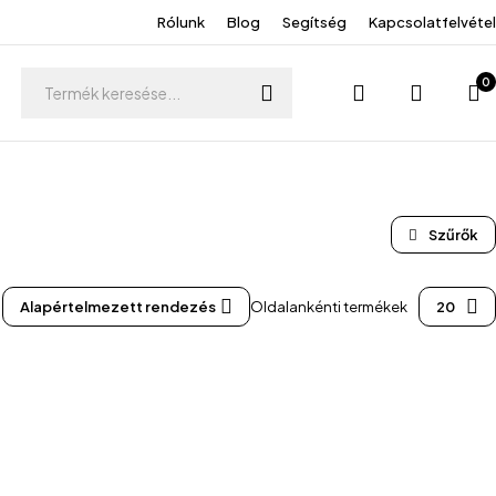
Rólunk
Blog
Segítség
Kapcsolatfelvétel
0
Alapértelmezett rendezés
Oldalankénti termékek
20