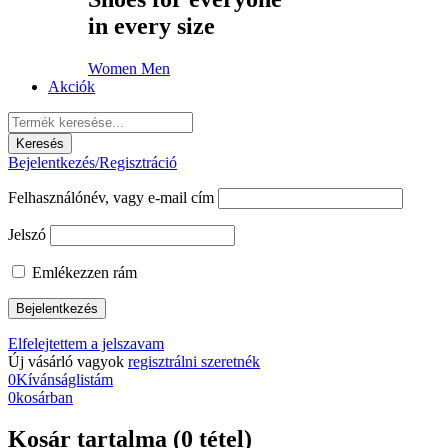
in every size
Women
Men
Akciók
Bejelentkezés/Regisztráció
Felhasználónév, vagy e-mail cím
Jelszó
Emlékezzen rám
Elfelejtettem a jelszavam
Új vásárló vagyok
regisztrálni szeretnék
0
Kívánságlistám
0
kosárban
Kosár tartalma (0 tétel)