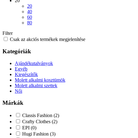
20
20
40
60
80
Filter
Csak az akciós termékek megjelenítése
Kategóriák
Ajándékutalványok
Egyéb
Kiegészítők
Molett alkalmi kosztümök
Molett alkalmi szettek
Női
Márkák
Classis Fashion
(2)
Crafty Clothes
(2)
EPI
(0)
Hugi Fashion
(3)