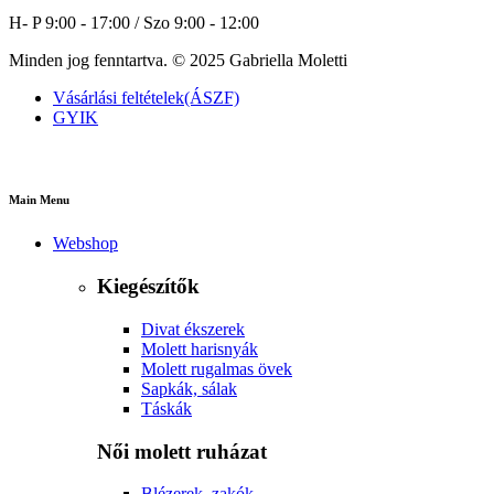
H- P 9:00 - 17:00 / Szo 9:00 - 12:00
Minden jog fenntartva. © 2025 Gabriella Moletti
Vásárlási feltételek(ÁSZF)
GYIK
Main Menu
Webshop
Kiegészítők
Divat ékszerek
Molett harisnyák
Molett rugalmas övek
Sapkák, sálak
Táskák
Női molett ruházat
Blézerek, zakók