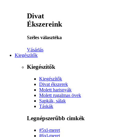
Divat
Ékszereink
Széles választéka
Vásárlás
Kiegészítők
Kiegészítők
Kiegészítők
Divat ékszerek
Molett harisnyák
Molett rugalmas övek
Sapkák, sálak
Táskák
Legnépszerűbb cimkék
#5xl-meret
#6xl-meret