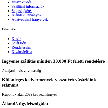
Visszaküldés
Szállítási információk
Segítségkérés
Ajándékutalványok
Adatvédelmi irányelvek
Felhasználói
Kosár
Saját fiók
Rendeléseim
Kívánságlista
Ingyenes szállítás minden 30.000 Ft feletti rendelésre
Az ajánlat visszavonásáig
Különleges kedvezmények visszatérő vásárlóink
számára
Kuponok akár 20% kedvezménnyel
Állandó ügyfélszolgálat