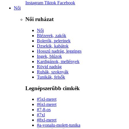
Instagram
Tiktok
Facebook
Női
Női ruházat
Női
Blézerek, zakók
Bolerók, pelerinek
Dzsekik, kabátok
Hosszú nadrág, leggings
Ingek, blúzok
Kardigánok, mellények
Rövid nadrág
Ruhák, szoknyák
Tunikák, felsők
Legnépszerűbb cimkék
#5xl-meret
#6xl-meret
#7-8-os
#7xl
#8xl-meret
#a-vonalu-molett-tunika