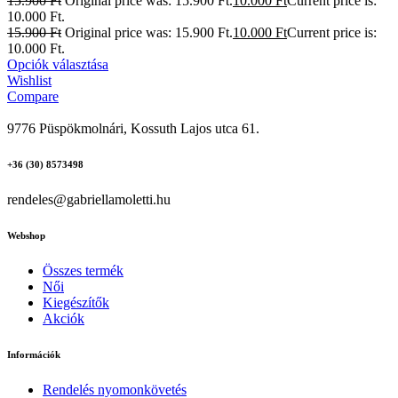
15.900
Ft
Original price was: 15.900 Ft.
10.000
Ft
Current price is:
10.000 Ft.
15.900
Ft
Original price was: 15.900 Ft.
10.000
Ft
Current price is:
10.000 Ft.
Opciók választása
Wishlist
Compare
9776 Püspökmolnári, Kossuth Lajos utca 61.
+36 (30) 8573498
rendeles@gabriellamoletti.hu
Webshop
Összes termék
Női
Kiegészítők
Akciók
Információk
Rendelés nyomonkövetés