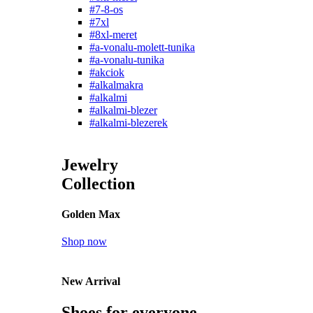
#7-8-os
#7xl
#8xl-meret
#a-vonalu-molett-tunika
#a-vonalu-tunika
#akciok
#alkalmakra
#alkalmi
#alkalmi-blezer
#alkalmi-blezerek
Jewelry
Collection
Golden Max
Shop now
New Arrival
Shoes for everyone