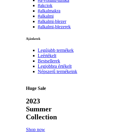
#a-vonalu-tunika
#akciok
#alkalmakra
#alkalmi
#alkalmi-blezer
#alkalmi-blezerek
Ajánlatok
Legújabb termékek
Leértékelt
Bestsellerek
Legjobbra értékelt
Népszerű termékeink
Huge Sale
2023
Summer
Collection
Shop now