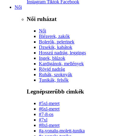
Instagram
Tiktok
Facebook
Női
Női ruházat
Női
Blézerek, zakók
Bolerók, pelerinek
Dzsekik, kabátok
Hosszú nadrág, leggings
Ingek, blúzok
Kardigánok, mellények
Rövid nadrág
Ruhák, szoknyák
Tunikák, felsők
Legnépszerűbb cimkék
#5xl-meret
#6xl-meret
#7-8-os
#7xl
#8xl-meret
#a-vonalu-molett-tunika