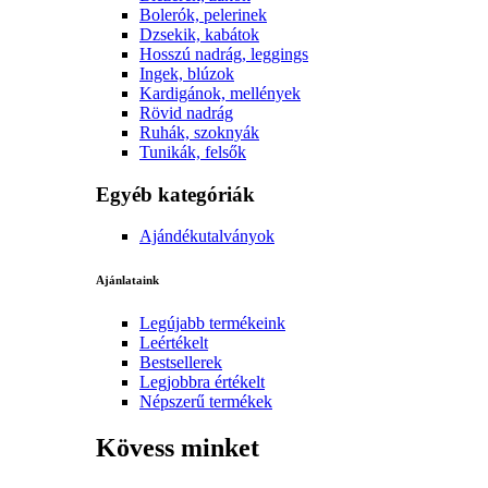
Bolerók, pelerinek
Dzsekik, kabátok
Hosszú nadrág, leggings
Ingek, blúzok
Kardigánok, mellények
Rövid nadrág
Ruhák, szoknyák
Tunikák, felsők
Egyéb kategóriák
Ajándékutalványok
Ajánlataink
Legújabb termékeink
Leértékelt
Bestsellerek
Legjobbra értékelt
Népszerű termékek
Kövess minket