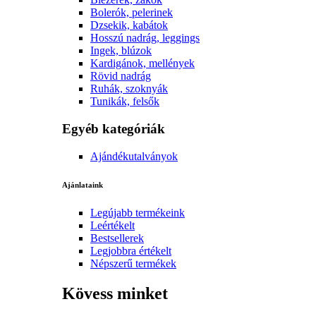
Bolerók, pelerinek
Dzsekik, kabátok
Hosszú nadrág, leggings
Ingek, blúzok
Kardigánok, mellények
Rövid nadrág
Ruhák, szoknyák
Tunikák, felsők
Egyéb kategóriák
Ajándékutalványok
Ajánlataink
Legújabb termékeink
Leértékelt
Bestsellerek
Legjobbra értékelt
Népszerű termékek
Kövess minket