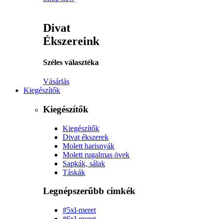
Divat
Ékszereink
Széles választéka
Vásárlás
Kiegészítők
Kiegészítők
Kiegészítők
Divat ékszerek
Molett harisnyák
Molett rugalmas övek
Sapkák, sálak
Táskák
Legnépszerűbb cimkék
#5xl-meret
#6xl-meret