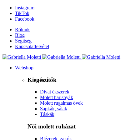
Instagram
TikTok
Facebook
Rólunk
Blog
Segítség
Kapcsolatfelvétel
Webshop
Kiegészítők
Divat ékszerek
Molett harisnyák
Molett rugalmas övek
Sapkák, sálak
Táskák
Női molett ruházat
Blézerek, zakók