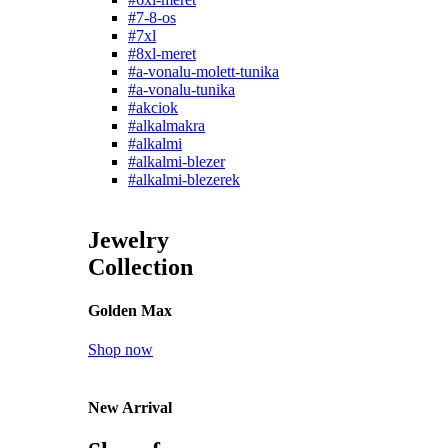
#7-8-os
#7xl
#8xl-meret
#a-vonalu-molett-tunika
#a-vonalu-tunika
#akciok
#alkalmakra
#alkalmi
#alkalmi-blezer
#alkalmi-blezerek
Jewelry
Collection
Golden Max
Shop now
New Arrival