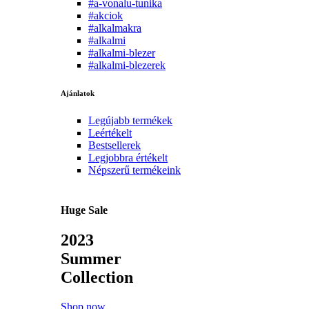
#a-vonalu-tunika
#akciok
#alkalmakra
#alkalmi
#alkalmi-blezer
#alkalmi-blezerek
Ajánlatok
Legújabb termékek
Leértékelt
Bestsellerek
Legjobbra értékelt
Népszerű termékeink
Huge Sale
2023
Summer
Collection
Shop now