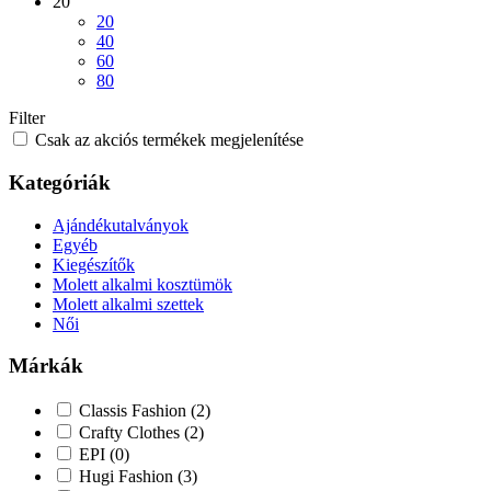
20
20
40
60
80
Filter
Csak az akciós termékek megjelenítése
Kategóriák
Ajándékutalványok
Egyéb
Kiegészítők
Molett alkalmi kosztümök
Molett alkalmi szettek
Női
Márkák
Classis Fashion
(2)
Crafty Clothes
(2)
EPI
(0)
Hugi Fashion
(3)