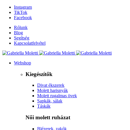
Instagram
TikTok
Facebook
Rólunk
Blog
Segítség
Kapcsolatfelvétel
Webshop
Kiegészítők
Divat ékszerek
Molett harisnyák
Molett rugalmas övek
Sapkák, sálak
Táskák
Női molett ruházat
Blézerek, zakók