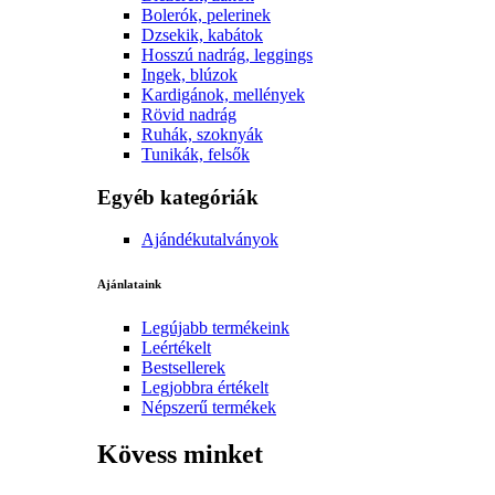
Bolerók, pelerinek
Dzsekik, kabátok
Hosszú nadrág, leggings
Ingek, blúzok
Kardigánok, mellények
Rövid nadrág
Ruhák, szoknyák
Tunikák, felsők
Egyéb kategóriák
Ajándékutalványok
Ajánlataink
Legújabb termékeink
Leértékelt
Bestsellerek
Legjobbra értékelt
Népszerű termékek
Kövess minket