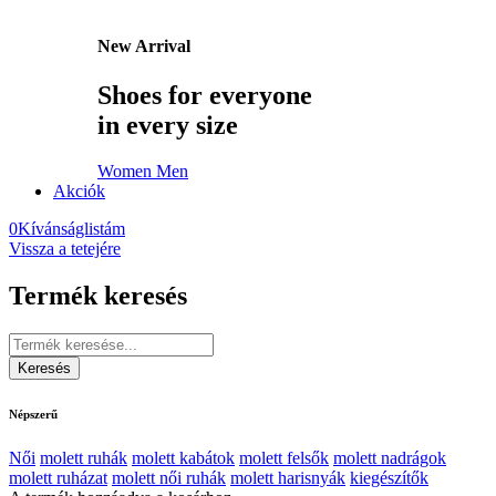
New Arrival
Shoes for everyone
in every size
Women
Men
Akciók
0
Kívánságlistám
Vissza a tetejére
Termék keresés
Népszerű
Női
molett ruhák
molett kabátok
molett felsők
molett nadrágok
molett ruházat
molett női ruhák
molett harisnyák
kiegészítők