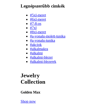
Legnépszerűbb cimkék
#5xl-meret
#6xl-meret
#7-8-os
#7xl
#8xl-meret
#a-vonalu-molett-tunika
#a-vonalu-tunika
#akciok
#alkalmakra
#alkalmi
#alkalmi-blezer
#alkalmi-blezerek
Jewelry
Collection
Golden Max
Shop now