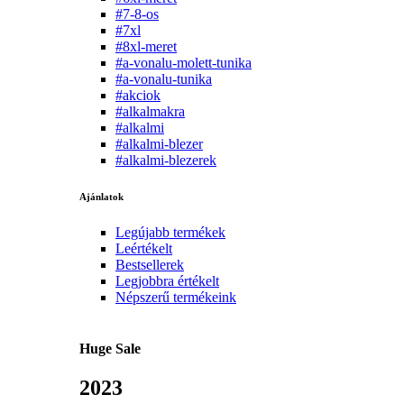
#7-8-os
#7xl
#8xl-meret
#a-vonalu-molett-tunika
#a-vonalu-tunika
#akciok
#alkalmakra
#alkalmi
#alkalmi-blezer
#alkalmi-blezerek
Ajánlatok
Legújabb termékek
Leértékelt
Bestsellerek
Legjobbra értékelt
Népszerű termékeink
Huge Sale
2023