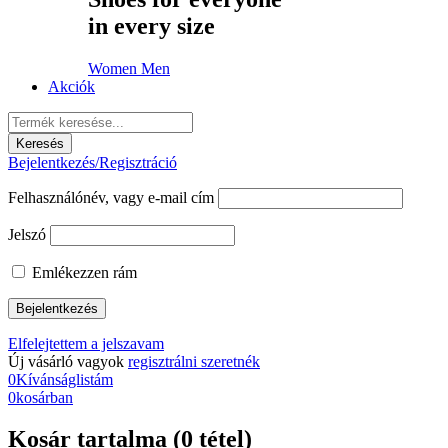
in every size
Women
Men
Akciók
Bejelentkezés/Regisztráció
Felhasználónév, vagy e-mail cím
Jelszó
Emlékezzen rám
Elfelejtettem a jelszavam
Új vásárló vagyok
regisztrálni szeretnék
0
Kívánságlistám
0
kosárban
Kosár tartalma (0 tétel)