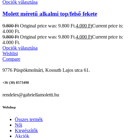
Opciók választása
Molett méretű alkalmi top/felső fekete
9.800
Ft
Original price was: 9.800 Ft.
4.000
Ft
Current price is:
4.000 Ft.
9.800
Ft
Original price was: 9.800 Ft.
4.000
Ft
Current price is:
4.000 Ft.
Opciók választása
Wishlist
Compare
9776 Püspökmolnári, Kossuth Lajos utca 61.
+36 (30) 8573498
rendeles@gabriellamoletti.hu
Webshop
Összes termék
Női
Kiegészítők
Akciók