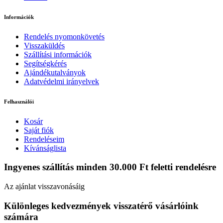
Információk
Rendelés nyomonkövetés
Visszaküldés
Szállítási információk
Segítségkérés
Ajándékutalványok
Adatvédelmi irányelvek
Felhasználói
Kosár
Saját fiók
Rendeléseim
Kívánságlista
Ingyenes szállítás minden 30.000 Ft feletti rendelésre
Az ajánlat visszavonásáig
Különleges kedvezmények visszatérő vásárlóink
számára