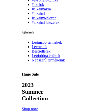
#a-vonalu-tunika
#akciok
#alkalmakra
#alkalmi
#alkalmi-blezer
#alkalmi-blezerek
Ajánlatok
Legújabb termékek
Leértékelt
Bestsellerek
Legjobbra értékelt
Népszerű termékeink
Huge Sale
2023
Summer
Collection
Shop now