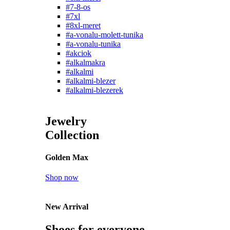
#7-8-os
#7xl
#8xl-meret
#a-vonalu-molett-tunika
#a-vonalu-tunika
#akciok
#alkalmakra
#alkalmi
#alkalmi-blezer
#alkalmi-blezerek
Jewelry
Collection
Golden Max
Shop now
New Arrival
Shoes for everyone