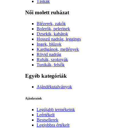
Táskák
Női molett ruházat
Blézerek, zakók
Bolerók, pelerinek
Dzsekik, kabátok
Hosszú nadrág, leggings
Ingek, blúzok
Kardigánok, mellények
Rövid nadrág
Ruhák, szoknyák
Tunikák, felsők
Egyéb kategóriák
Ajándékutalványok
Ajánlataink
Legújabb termékeink
Leértékelt
Bestsellerek
Legjobbra értékelt