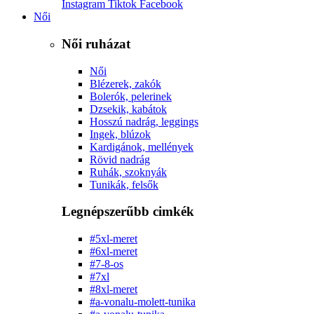
Instagram
Tiktok
Facebook
Női
Női ruházat
Női
Blézerek, zakók
Bolerók, pelerinek
Dzsekik, kabátok
Hosszú nadrág, leggings
Ingek, blúzok
Kardigánok, mellények
Rövid nadrág
Ruhák, szoknyák
Tunikák, felsők
Legnépszerűbb cimkék
#5xl-meret
#6xl-meret
#7-8-os
#7xl
#8xl-meret
#a-vonalu-molett-tunika