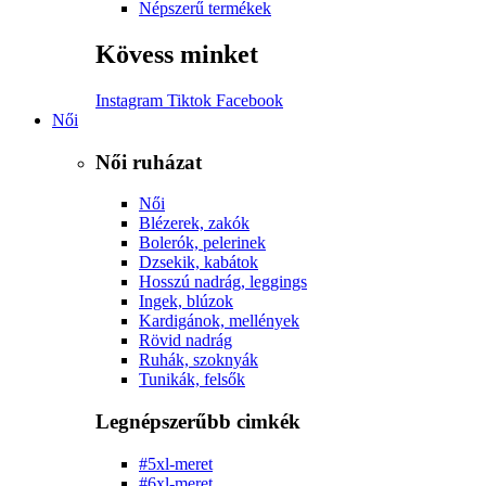
Népszerű termékek
Kövess minket
Instagram
Tiktok
Facebook
Női
Női ruházat
Női
Blézerek, zakók
Bolerók, pelerinek
Dzsekik, kabátok
Hosszú nadrág, leggings
Ingek, blúzok
Kardigánok, mellények
Rövid nadrág
Ruhák, szoknyák
Tunikák, felsők
Legnépszerűbb cimkék
#5xl-meret
#6xl-meret