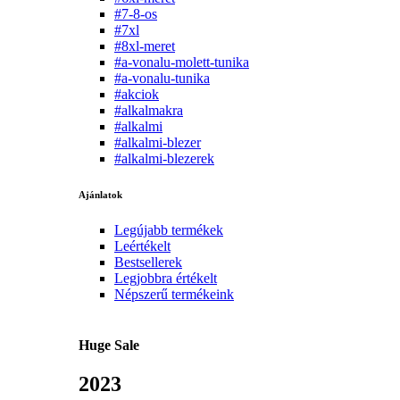
#7-8-os
#7xl
#8xl-meret
#a-vonalu-molett-tunika
#a-vonalu-tunika
#akciok
#alkalmakra
#alkalmi
#alkalmi-blezer
#alkalmi-blezerek
Ajánlatok
Legújabb termékek
Leértékelt
Bestsellerek
Legjobbra értékelt
Népszerű termékeink
Huge Sale
2023