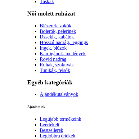
Táskák
Női molett ruházat
Blézerek, zakók
Bolerók, pelerinek
Dzsekik, kabátok
Hosszú nadrág, leggings
Ingek, blúzok
Kardigánok, mellények
Rövid nadrág
Ruhák, szoknyák
Tunikák, felsők
Egyéb kategóriák
Ajándékutalványok
Ajánlataink
Legújabb termékeink
Leértékelt
Bestsellerek
Legjobbra értékelt