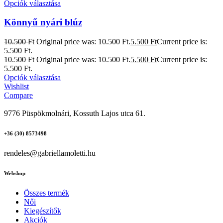
Opciók választása
Könnyű nyári blúz
10.500
Ft
Original price was: 10.500 Ft.
5.500
Ft
Current price is:
5.500 Ft.
10.500
Ft
Original price was: 10.500 Ft.
5.500
Ft
Current price is:
5.500 Ft.
Opciók választása
Wishlist
Compare
9776 Püspökmolnári, Kossuth Lajos utca 61.
+36 (30) 8573498
rendeles@gabriellamoletti.hu
Webshop
Összes termék
Női
Kiegészítők
Akciók