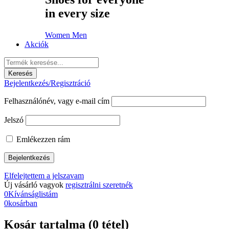
in every size
Women
Men
Akciók
Bejelentkezés/Regisztráció
Felhasználónév, vagy e-mail cím
Jelszó
Emlékezzen rám
Elfelejtettem a jelszavam
Új vásárló vagyok
regisztrálni szeretnék
0
Kívánságlistám
0
kosárban
Kosár tartalma (0 tétel)