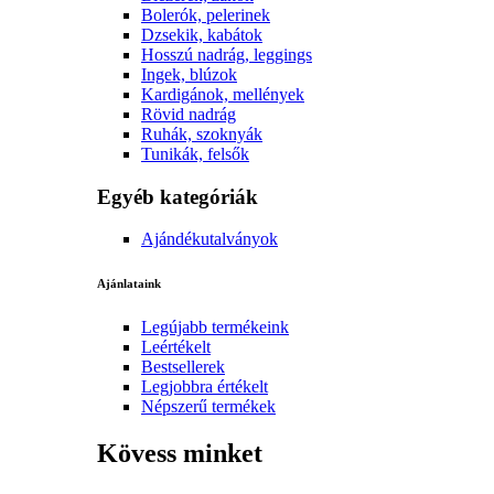
Bolerók, pelerinek
Dzsekik, kabátok
Hosszú nadrág, leggings
Ingek, blúzok
Kardigánok, mellények
Rövid nadrág
Ruhák, szoknyák
Tunikák, felsők
Egyéb kategóriák
Ajándékutalványok
Ajánlataink
Legújabb termékeink
Leértékelt
Bestsellerek
Legjobbra értékelt
Népszerű termékek
Kövess minket