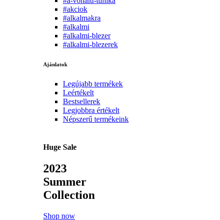
#a-vonalu-tunika
#akciok
#alkalmakra
#alkalmi
#alkalmi-blezer
#alkalmi-blezerek
Ajánlatok
Legújabb termékek
Leértékelt
Bestsellerek
Legjobbra értékelt
Népszerű termékeink
Huge Sale
2023
Summer
Collection
Shop now