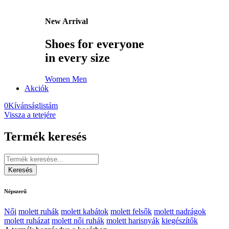
New Arrival
Shoes for everyone
in every size
Women
Men
Akciók
0
Kívánságlistám
Vissza a tetejére
Termék keresés
Népszerű
Női
molett ruhák
molett kabátok
molett felsők
molett nadrágok
molett ruházat
molett női ruhák
molett harisnyák
kiegészítők