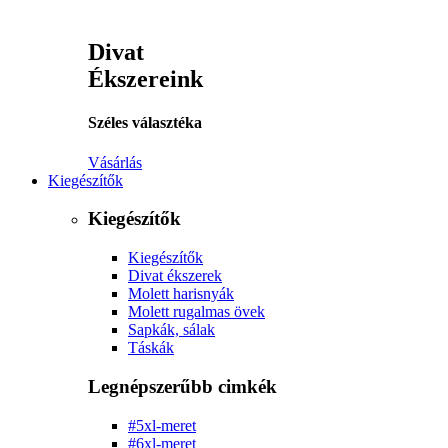
Divat
Ékszereink
Széles választéka
Vásárlás
Kiegészítők
Kiegészítők
Kiegészítők
Divat ékszerek
Molett harisnyák
Molett rugalmas övek
Sapkák, sálak
Táskák
Legnépszerűbb cimkék
#5xl-meret
#6xl-meret