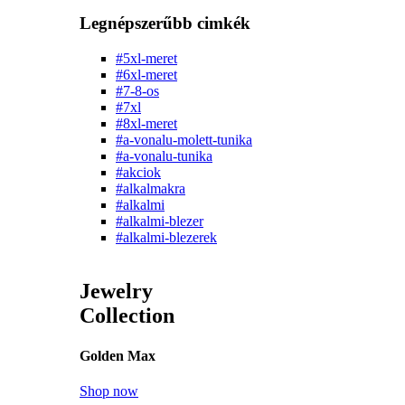
Legnépszerűbb cimkék
#5xl-meret
#6xl-meret
#7-8-os
#7xl
#8xl-meret
#a-vonalu-molett-tunika
#a-vonalu-tunika
#akciok
#alkalmakra
#alkalmi
#alkalmi-blezer
#alkalmi-blezerek
Jewelry
Collection
Golden Max
Shop now