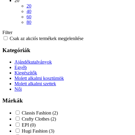
20
20
40
60
80
Filter
Csak az akciós termékek megjelenítése
Kategóriák
Ajándékutalványok
Egyéb
Kiegészítők
Molett alkalmi kosztümök
Molett alkalmi szettek
Női
Márkák
Classis Fashion
(2)
Crafty Clothes
(2)
EPI
(0)
Hugi Fashion
(3)