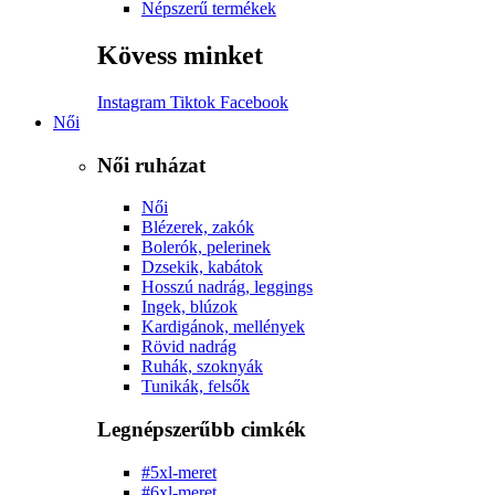
Népszerű termékek
Kövess minket
Instagram
Tiktok
Facebook
Női
Női ruházat
Női
Blézerek, zakók
Bolerók, pelerinek
Dzsekik, kabátok
Hosszú nadrág, leggings
Ingek, blúzok
Kardigánok, mellények
Rövid nadrág
Ruhák, szoknyák
Tunikák, felsők
Legnépszerűbb cimkék
#5xl-meret
#6xl-meret