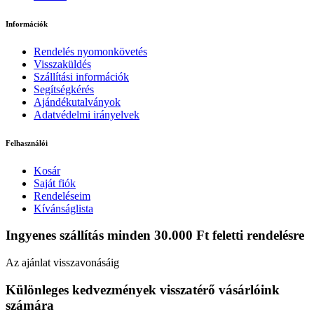
Információk
Rendelés nyomonkövetés
Visszaküldés
Szállítási információk
Segítségkérés
Ajándékutalványok
Adatvédelmi irányelvek
Felhasználói
Kosár
Saját fiók
Rendeléseim
Kívánságlista
Ingyenes szállítás minden 30.000 Ft feletti rendelésre
Az ajánlat visszavonásáig
Különleges kedvezmények visszatérő vásárlóink
számára