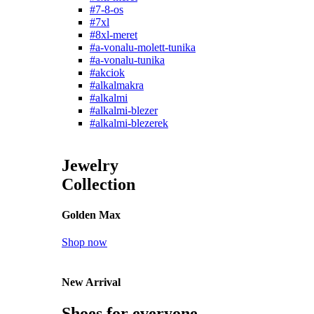
#7-8-os
#7xl
#8xl-meret
#a-vonalu-molett-tunika
#a-vonalu-tunika
#akciok
#alkalmakra
#alkalmi
#alkalmi-blezer
#alkalmi-blezerek
Jewelry
Collection
Golden Max
Shop now
New Arrival
Shoes for everyone