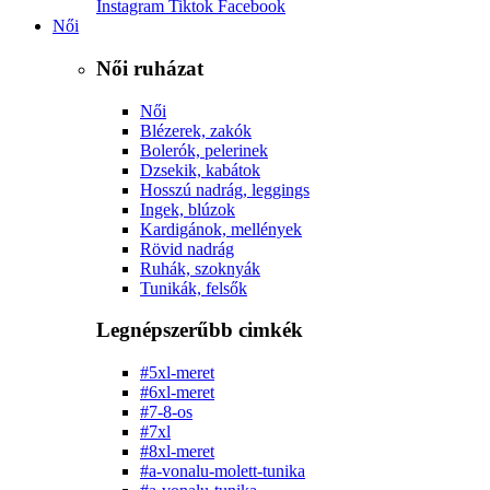
Instagram
Tiktok
Facebook
Női
Női ruházat
Női
Blézerek, zakók
Bolerók, pelerinek
Dzsekik, kabátok
Hosszú nadrág, leggings
Ingek, blúzok
Kardigánok, mellények
Rövid nadrág
Ruhák, szoknyák
Tunikák, felsők
Legnépszerűbb cimkék
#5xl-meret
#6xl-meret
#7-8-os
#7xl
#8xl-meret
#a-vonalu-molett-tunika