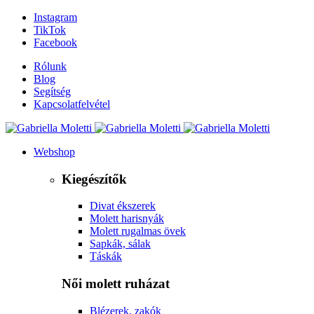
Instagram
TikTok
Facebook
Rólunk
Blog
Segítség
Kapcsolatfelvétel
Webshop
Kiegészítők
Divat ékszerek
Molett harisnyák
Molett rugalmas övek
Sapkák, sálak
Táskák
Női molett ruházat
Blézerek, zakók